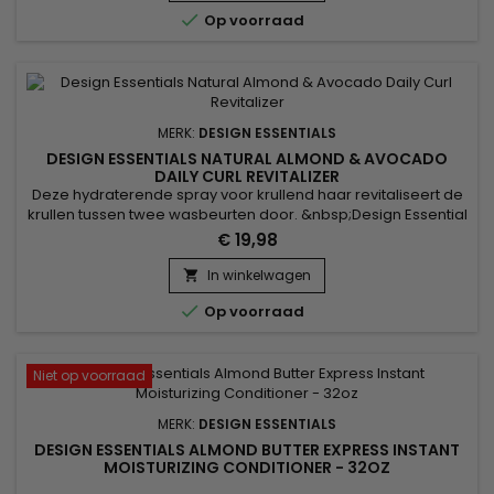
van het haar te voorkomen.&nbsp; Het vermindert de

Op voorraad
kwetsbaarheid van...
MERK:
DESIGN ESSENTIALS
DESIGN ESSENTIALS NATURAL ALMOND & AVOCADO
DAILY CURL REVITALIZER
Deze hydraterende spray voor krullend haar revitaliseert de
krullen tussen twee wasbeurten door. &nbsp;Design Essential
Almond Avocado Daily Curl Revitalizer verzacht het haar,
€ 19,98
voedt diep zonder het te verzwaren, voorkomt breuk en
verbetert de textuur en glans.&nbsp; Het helpt ook jeuk en
In winkelwagen

irritatie van de hoofdhuid te verlichten.Dankzij de lichte...

Op voorraad
Niet op voorraad
MERK:
DESIGN ESSENTIALS
DESIGN ESSENTIALS ALMOND BUTTER EXPRESS INSTANT
MOISTURIZING CONDITIONER - 32OZ