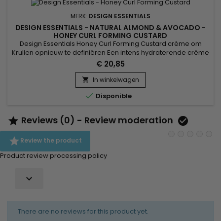
MERK:
DESIGN ESSENTIALS
DESIGN ESSENTIALS - NATURAL ALMOND & AVOCADO -
HONEY CURL FORMING CUSTARD
Design Essentials Honey Curl Forming Custard crème om
Krullen opnieuw te definiëren Een intens hydraterende crème
om uitbundig haar in toom te houden. Deze crème, speciaal
€ 20,85
ontwikkeld voor krullend haar, revitaliseert en herdefinieert
krullen in alle zachtheid zonder ze te verzwaren. &nbsp;Een
In winkelwagen

intens hydraterende crème om uitbundig haar in toom te...

Disponible
Reviews (0) - Review moderation



Review the product
Product review processing policy

There are no reviews for this product yet.