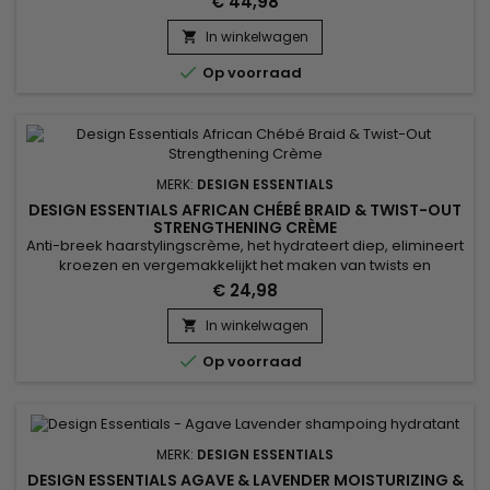
€ 44,98
dienst zoals een relaxer, permanente golf of lichaamsgolf, of
op beschadigd haar om te helpen bij haarherstel en
In winkelwagen

maximale beheersbaarheid. Voordelen / Versterkt de

Op voorraad
haarstreng door...
MERK:
DESIGN ESSENTIALS
DESIGN ESSENTIALS AFRICAN CHÉBÉ BRAID & TWIST-OUT
STRENGTHENING CRÈME
Anti-breek haarstylingscrème, het hydrateert diep, elimineert
kroezen en vergemakkelijkt het maken van twists en
vlechten. Design Essentials African Chebe Anti-Breakage
€ 24,98
Braid & Twist-Out Strengthening Crème is geformuleerd met
chebe, bekend om het bevorderen van haargroei door het
In winkelwagen

te versterken en te behouden. Gecombineerd met Afrikaans

Op voorraad
extract, voedt...
MERK:
DESIGN ESSENTIALS
DESIGN ESSENTIALS AGAVE & LAVENDER MOISTURIZING &