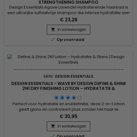
STRENGTHENING SHAMPOO
Design Essentials Agave Lavendel Hydraterende haarbad is
een ultrarijke sulfaatvrije shampoo die intense hydratatie aan
haar en hoofdhuid biedt en tegelijkertijd natuurlijke krullende
€ 23,28
en krullende texturen ontwart.&nbsp; Belangrijke
ingrediënten zoals Agave en Lavendel, gecombineerd met
In winkelwagen

een complex van kalmerende en revitaliserende natuurlijke

Op voorraad
oliën,...
MERK:
DESIGN ESSENTIALS
DESIGN ESSENTIALS - WAVE BY DESIGN DEFINE & SHINE
2N1 DRY FINISHING LOTION – HYDRATATIE &
KRULDEFINITIE 454G
Perfect voor hydratatie en kruldefinitie, deze 2-in-1 lotion
geeft glans en controleert pluis zonder het haar te
verzwaren. Verrijkt met jojoba-olie en shea butter, voedt het
€ 30,95
intensief en maakt het haar zacht en soepel. Ideaal om
golven op te frissen of je look af te werken, Design Essentials
In winkelwagen

Wave by Define & Shine 2N1 Dry Finishing Lotion zorgt voor...

Op voorraad