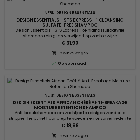
MERK:
DESIGN ESSENTIALS
DESIGN ESSENTIALS - STS EXPRESS - 1 CLEANSING
SULFATE-FREE SHAMPOO
Design Essentials - STS Express 1 Reinigingssulfaatvrije
shampoo reinigt en verwijdert op zachte wijze
onzuiverheden van haar en hoofdhuid.&nbsp; Het is geschikt
€ 31,90
voor alle haartypes en texturen ! Het beschermt gekleurd
haar, natuurlijke en fijne textuur.&nbsp; 473ml
In winkelwagen


Op voorraad
MERK:
DESIGN ESSENTIALS
DESIGN ESSENTIALS AFRICAN CHÉBÉ ANTI-BREAKAGE
MOISTURE RETENTION SHAMPOO
Anti-breukshampoo om zachtjes te reinigen zonder te
strippen, helpt het haar diep te voeden en onzuiverheden te
verwijderen.&nbsp; Design Essentials African Chébé anti-
€ 18,98
breuk vochtretentieshampoo is verrijkt met Afrikaans Chébé-
extract en helpt breuk, gespleten haarpunten en uitdroging
In winkelwagen
