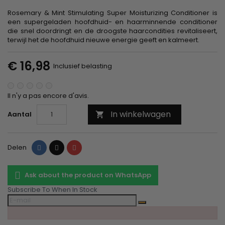
Rosemary & Mint Stimulating Super Moisturizing Conditioner is
een supergeladen hoofdhuid- en haarminnende conditioner
die snel doordringt en de droogste haarcondities revitaliseert,
terwijl het de hoofdhuid nieuwe energie geeft en kalmeert.
€ 16,98
Inclusief belasting
Il n'y a pas encore d'avis.
In winkelwagen
Aantal

Delen
Tweet
Pinterest
Delen
Ask about the product on WhatsApp
Subscribe To When In Stock