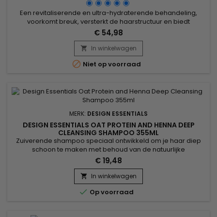
Een revitaliserende en ultra-hydraterende behandeling,
voorkomt breuk, versterkt de haarstructuur en biedt
zachtheid, glans en kracht aan droog en beschadigd haar.
€ 54,98
Verrijkt met gehydrolyseerd tarwe-eiwit, versterkt de Design
Essentials Almond Butter Express Instant Moisturizing
In winkelwagen

Conditioner de haarvezels en verbetert de elasticiteit.

Niet op voorraad
Vitamine E beschermt...
MERK:
DESIGN ESSENTIALS
DESIGN ESSENTIALS OAT PROTEIN AND HENNA DEEP
CLEANSING SHAMPOO 355ML
Zuiverende shampoo speciaal ontwikkeld om je haar diep
schoon te maken met behoud van de natuurlijke
glans.&nbsp; Verrijkt met voedende haverproteïne en
€ 19,48
verzorgend hennapoeder, verwijderen Design Essentials Oat
Protein en Henna Deep Cleansing Shampoo opgehoopte
In winkelwagen

resten van stylingproducten, ontgiften haar en hoofdhuid,

Op voorraad
versterken de haarschacht,...