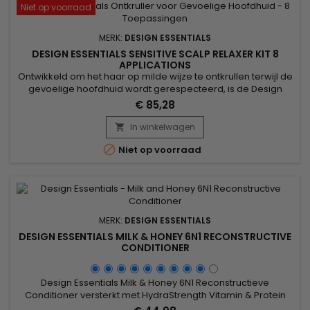
Niet op voorraad
MERK:
DESIGN ESSENTIALS
DESIGN ESSENTIALS SENSITIVE SCALP RELAXER KIT 8
APPLICATIONS
Ontwikkeld om het haar op milde wijze te ontkrullen terwijl de
gevoelige hoofdhuid wordt gerespecteerd, is de Design
Essentials Sensitive Scalp Relaxer Kit de ideale oplossing
€ 85,28
voor glad, glanzend en gezond haar. Kokosolie zorgt voor
intense hydratatie, terwijl sheaboter de haarvezel voedt en
In winkelwagen

beschermt. Het resultaat: een zachte maar doeltreffende

Niet op voorraad
relaxer,...
MERK:
DESIGN ESSENTIALS
DESIGN ESSENTIALS MILK & HONEY 6N1 RECONSTRUCTIVE
CONDITIONER
Design Essentials Milk & Honey 6N1 Reconstructieve
Conditioner versterkt met HydraStrength Vitamin & Protein
Complex.&nbsp; Moet worden gebruikt na een chemische