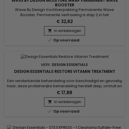
WAVE BY DESIGN MOISTURE WRAP PERMANENT WAVE
BOOSTER
Wave By Design Vochtverpakking Permanente Wave
Booster, Permanente verfraaiing is stap 2 in het
permanentsysteem voor haar.&nbsp; Ontworpen om de
€ 32,62
bruggen te verzachten en de nodige slip te bieden om het
gewenste type krul te verkrijgen. &nbsp;Wave By Design
In winkelwagen

Moisture Wrap Permanente Wave Booster geeft definitie

Op voorraad
zonder al te veel agressie of uitdrogen...
MERK:
DESIGN ESSENTIALS
DESIGN ESSENTIALS RESTORE VITAMIN TREATMENT
Een versterkende behandeling voor beschadigd en gevoelig
haar, deze proteïnerijke behandeling herstelt diep, omhult en
stopt breuk.&nbsp; Met de kracht van tarweproteïne vult
€ 17,88
Design Essentials Restore Vitamin Treatment scheurtjes in de
schubbenlaag om de interne structuur van het haar te
In winkelwagen

versterken en breuk en gespleten haarpunten te

Op voorraad
verminderen.&nbsp;...