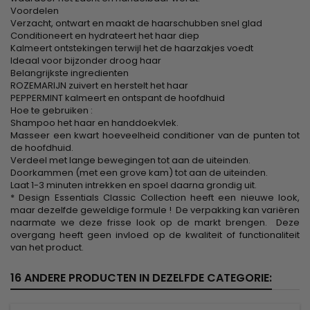
Voordelen
Verzacht, ontwart en maakt de haarschubben snel glad
Conditioneert en hydrateert het haar diep
Kalmeert ontstekingen terwijl het de haarzakjes voedt
Ideaal voor bijzonder droog haar
Belangrijkste ingredienten
ROZEMARIJN zuivert en herstelt het haar
PEPPERMINT kalmeert en ontspant de hoofdhuid
Hoe te gebruiken :
Shampoo het haar en handdoekvlek.
Masseer een kwart hoeveelheid conditioner van de punten tot
de hoofdhuid.
Verdeel met lange bewegingen tot aan de uiteinden.
Doorkammen (met een grove kam) tot aan de uiteinden.
Laat 1-3 minuten intrekken en spoel daarna grondig uit.
* Design Essentials Classic Collection heeft een nieuwe look,
maar dezelfde geweldige formule ! De verpakking kan variëren
naarmate we deze frisse look op de markt brengen. Deze
overgang heeft geen invloed op de kwaliteit of functionaliteit
van het product.
16 ANDERE PRODUCTEN IN DEZELFDE CATEGORIE: