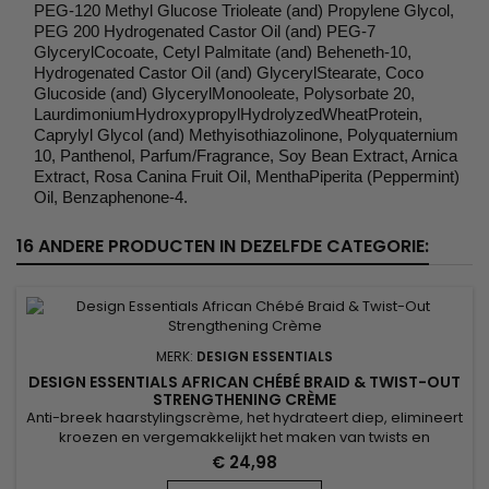
PEG-120 Methyl Glucose Trioleate (and) Propylene Glycol,
PEG 200 Hydrogenated Castor Oil (and) PEG-7
GlycerylCocoate, Cetyl Palmitate (and) Beheneth-10,
Hydrogenated Castor Oil (and) GlycerylStearate, Coco
Glucoside (and) GlycerylMonooleate, Polysorbate 20,
LaurdimoniumHydroxypropylHydrolyzedWheatProtein,
Caprylyl Glycol (and) Methyisothiazolinone, Polyquaternium
10, Panthenol, Parfum/Fragrance, Soy Bean Extract, Arnica
Extract, Rosa Canina Fruit Oil, MenthaPiperita (Peppermint)
Oil, Benzaphenone-4.
16 ANDERE PRODUCTEN IN DEZELFDE CATEGORIE:
MERK:
DESIGN ESSENTIALS
DESIGN ESSENTIALS AFRICAN CHÉBÉ BRAID & TWIST-OUT
STRENGTHENING CRÈME
Anti-breek haarstylingscrème, het hydrateert diep, elimineert
kroezen en vergemakkelijkt het maken van twists en
vlechten. Design Essentials African Chebe Anti-Breakage
€ 24,98
Braid & Twist-Out Strengthening Crème is geformuleerd met