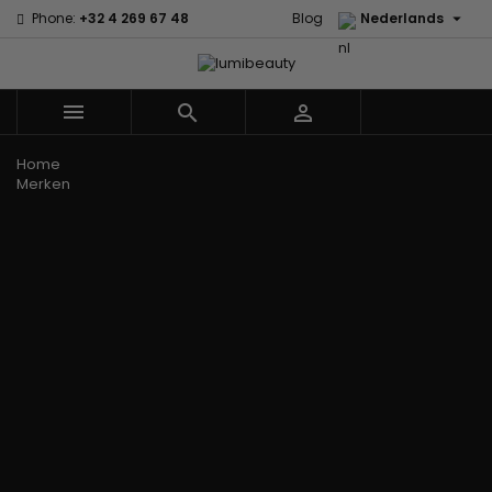

Phone:
+32 4 269 67 48
Blog
Nederlands



Menu
Home
Merken
60 secondes
Civic Cream
Em2h
Creme Of
Affirm
Nature
Alikay
Palmers
Curls
Izzy Coiffe
Naturals
Premium
CurlyWorld
Jessicurl
Agadir
Keratin Caviar
Dark and
Kee Mee koreaans
Ambi Skin
PureScalp Hair
Lovely
smoothing
Care
Spa
Design
KeraCare
ApHogee
Rafete Skin
Essentials
Keraplex
As I Am
Shea Moisture
DevaCurl
Kinky Curly
Avlon Texture
Shea Moisture
Dudu-Osun
Lyscia Tanin
Release
- KIDS
Eco Styler
Gladmakend
Babyliss Pro
Sibel
EM2H
Makari de Suisse
Biopeptides -
Skin Light
EM2H
Makari Bebe Care