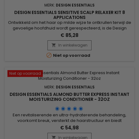
MERK:
DESIGN ESSENTIALS
DESIGN ESSENTIALS SENSITIVE SCALP RELAXER KIT 8
APPLICATIONS
Ontwikkeld om het haar op milde wijze te ontkrullen terwijl de
gevoelige hoofdhuid wordt gerespecteerd, is de Design
Essentials Sensitive Scalp Relaxer Kit de ideale oplossing
€ 85,28
voor glad, glanzend en gezond haar. Kokosolie zorgt voor
intense hydratatie, terwijl sheaboter de haarvezel voedt en
In winkelwagen

beschermt. Het resultaat: een zachte maar doeltreffende

Niet op voorraad
relaxer,...
Niet op voorraad
MERK:
DESIGN ESSENTIALS
DESIGN ESSENTIALS ALMOND BUTTER EXPRESS INSTANT
MOISTURIZING CONDITIONER - 32OZ
Een revitaliserende en ultra-hydraterende behandeling,
voorkomt breuk, versterkt de haarstructuur en biedt
zachtheid, glans en kracht aan droog en beschadigd haar.
€ 54,98
Verrijkt met gehydrolyseerd tarwe-eiwit, versterkt de Design
Essentials Almond Butter Express Instant Moisturizing
In winkelwagen
