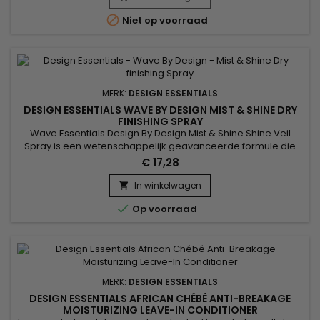
Conditioner de haarvezels en verbetert de elasticiteit.

Niet op voorraad
Vitamine E beschermt...
MERK:
DESIGN ESSENTIALS
DESIGN ESSENTIALS WAVE BY DESIGN MIST & SHINE DRY
FINISHING SPRAY
Wave Essentials Design By Design Mist & Shine Shine Veil
Spray is een wetenschappelijk geavanceerde formule die
een heldere, zijdeachtige glans geeft aan krullen en golven.
€ 17,28
De verzachtende en revitaliserende middelen verzachten
het haar en geven het meer body, volume en glans.
In winkelwagen


Op voorraad
MERK:
DESIGN ESSENTIALS
DESIGN ESSENTIALS AFRICAN CHÉBÉ ANTI-BREAKAGE
MOISTURIZING LEAVE-IN CONDITIONER