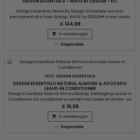
DESIGN ESSENTIALS - WAVE BY DESIGN - KIT
Design Essentials Wave By Design Complete set voor
permanent afro haar.&nbsp; WAVE by DESIGN® is een reeks
producten die zijn ontworpen om steunpermanent, krullen,
€ 144,98
natuurlijke en getextureerde stijlen te creëren.&nbsp; Wave
by Design-productlijn geeft mooie krullen, verzacht, versterkt,
In winkelwagen

herstructureert en hydrateert het haar en laat het glanzend

Disponible
en...
MERK:
DESIGN ESSENTIALS
DESIGN ESSENTIALS NATURAL ALMOND & AVOCADO
LEAVE-IN CONDITIONER
Design Essentials Natural Almond&nbsp; Detangling Leave-in
Conditioner De conditioner is verrijkt met zoete amandel- en
avocado-oliën, voor soepelheid en glans bij droog en
€ 16,98
futloos haar. &nbsp;De Natural Almond & Avocado
Detangling Leave-In Conditioner dringt snel in, verzacht het
In winkelwagen

haar meteen en sluit de haarschubben zodat het haar

Disponible
gemakkelijk...