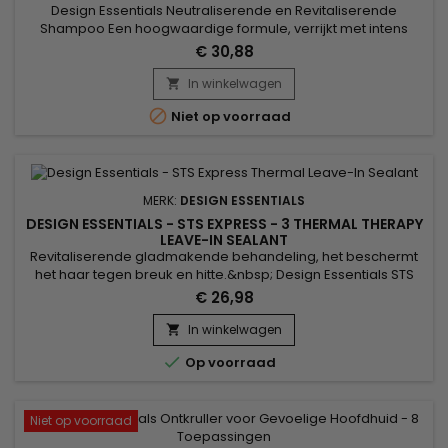
Design Essentials Neutraliserende en Revitaliserende
Shampoo Een hoogwaardige formule, verrijkt met intens
hydraterende vitaminen en een eiwitcomplex.&nbsp; Design
€ 30,88
Essentials Neutraliserende Shampoo is ontworpen om het
haar te neutraliseren en te revitaliseren na het
In winkelwagen

ontkrullen.&nbsp; De shampoo verwijdert alle sporen van

Niet op voorraad
chemische resten. &nbsp;Een roze...
MERK:
DESIGN ESSENTIALS
DESIGN ESSENTIALS - STS EXPRESS - 3 THERMAL THERAPY
LEAVE-IN SEALANT
Revitaliserende gladmakende behandeling, het beschermt
het haar tegen breuk en hitte.&nbsp; Design Essentials STS
EXPRESS Smoothing System Thermal Therapy Leave-In
€ 26,98
Sealant is een intens hydraterende leave-in conditioner die
is ontworpen om de vochtbalans van het haar te herstellen
In winkelwagen

en tegelijkertijd langdurige bescherming biedt tegen hitte

Op voorraad
en...
Niet op voorraad