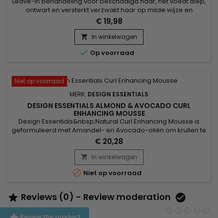
Leave-in behandeling voor beschadigd haar, het voedt diep,
ontwart en versterkt verzwakt haar op milde wijze en
vermindert breuk.&nbsp; Design Essentials African Chébé
€ 19,98
Anti-Breakage Moisturizing Leave-In Conditioner
conditioneert en hydrateert het haar onmiddellijk en verzacht
In winkelwagen

elke streng van wortel tot punt met een mix van Karitéboter

Op voorraad
en African...
Niet op voorraad
MERK:
DESIGN ESSENTIALS
DESIGN ESSENTIALS ALMOND & AVOCADO CURL
ENHANCING MOUSSE
Design Essentials&nbsp;Natural Curl Enhancing Mousse is
geformuleerd met Amandel- en Avocado-oliën om krullen te
definiëren, kroes te elimineren en een schitterende glans te
€ 20,28
geven. Design Essentials Natural Curl Enhancing Mousse,
verrijkt met olijfolie en een complex van vitamine B,
In winkelwagen

hydrateert en geeft elke lok een stralende gloed, verhoogt

Niet op voorraad
de kracht...
Reviews (0) - Review moderation



Review the product