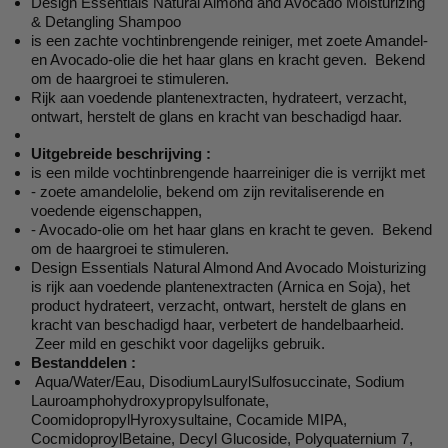
Design Essentials Natural Almond and Avocado Moisturizing
& Detangling Shampoo
is een zachte vochtinbrengende reiniger, met zoete Amandel-
en Avocado-olie die het haar glans en kracht geven. Bekend
om de haargroei te stimuleren.
Rijk aan voedende plantenextracten, hydrateert, verzacht,
ontwart, herstelt de glans en kracht van beschadigd haar.
Uitgebreide beschrijving :
is een milde vochtinbrengende haarreiniger die is verrijkt met
- zoete amandelolie, bekend om zijn revitaliserende en
voedende eigenschappen,
- Avocado-olie om het haar glans en kracht te geven. Bekend
om de haargroei te stimuleren.
Design Essentials Natural Almond And Avocado Moisturizing
is rijk aan voedende plantenextracten (Arnica en Soja), het
product hydrateert, verzacht, ontwart, herstelt de glans en
kracht van beschadigd haar, verbetert de handelbaarheid.
Zeer mild en geschikt voor dagelijks gebruik.
Bestanddelen :
Aqua/Water/Eau, DisodiumLaurylSulfosuccinate, Sodium
Lauroamphohydroxypropylsulfonate,
CoomidopropylHyroxysultaine, Cocamide MIPA,
CocmidoproylBetaine, Decyl Glucoside, Polyquaternium 7,