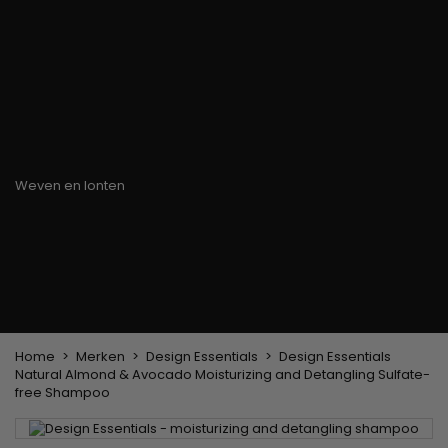
Haarkleuringsborstel
Stylingsuitrusting
Haaraccessoires
Borstels & Kammen
Helm en Haardroger
Hoeden & Sjaals
Föhn wasborstel
Stijltangen
Hoofdband en
Platte borstel en
Krultangen
haarclips
ontklitter
Haarspelden
Styling kam
Kam voor het
ontkrullen en
touperen
Blower borstel
Weven en lonten
Braziliaanse weefwerken
Pruiken en haarstukken
Clip-on Extensies
Natuurlijke Pruiken
Lont verdelers
Synthetische Pruiken
Top Closures
Haarstukjes
Keratine extensions
Home
Merken
Design Essentials
Design Essentials
Natural Almond & Avocado Moisturizing and Detangling Sulfate-
free Shampoo