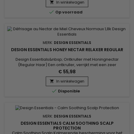
chebe, bekend om het bevorderen van haargroei door het
In winkelwagen

te versterken en te behouden. Gecombineerd met Afrikaans

Op voorraad
extract, voedt...
MERK:
DESIGN ESSENTIALS
DESIGN ESSENTIALS HONEY NECTAR RELAXER REGULAR
Design Essentials&nbsp; Ontkruller met Honingnectar
(Regular Haar) Een ontkruller, verrijkt met een zeer
hydraterend vitamine- en proteïnecomplex, dat meer tijd
€ 55,98
laat voor het aanbrengen en het haar conditioneert en
versterkt.
In winkelwagen


Disponible
MERK:
DESIGN ESSENTIALS
DESIGN ESSENTIALS CALM SOOTHING SCALP
PROTECTION
Calm Soothing Scalp Kalmerende bescherming voor het