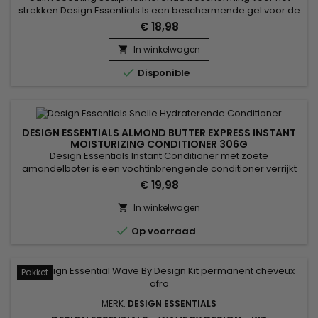
strekken Design Essentials Is een beschermende gel voor de
hoofdhuid voor het strekken. Verrijkte formule, het beschermt
€ 18,98
de hoofdhuid tegen mogelijke irritaties tijdens het
rechttrekken van het haar.&nbsp; Lichte gelei die gemakkelijk
In winkelwagen

aanbrengen mogelijk maakt, vermindert jeuk, hydrateert en

Disponible
kalmeert...
DESIGN ESSENTIALS ALMOND BUTTER EXPRESS INSTANT
MOISTURIZING CONDITIONER 306G
Design Essentials Instant Conditioner met zoete
amandelboter is een vochtinbrengende conditioner verrijkt
met zoete Amandelboter, Sesamolie en Tarweproteïne en
€ 19,98
zorgt voor onmiddellijke hydratatie van het haar, ontwart en
sluit de nagelriemen.&nbsp; Het verbetert de
In winkelwagen

beheersbaarheid en voegt body en glans toe. &nbsp;Design

Op voorraad
Essentials Expess Instant...
Pakket
MERK:
DESIGN ESSENTIALS