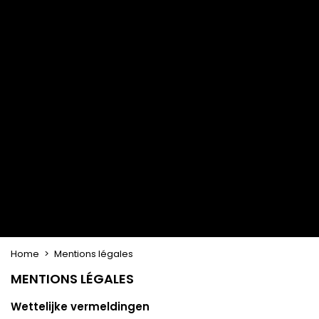
Haarkleuringsborstel
Stylingsuitrusting
Haaraccessoires
Borstels & Kammen
Helm en Haardroger
Hoeden & Sjaals
Föhn wasborstel
Stijltangen
Hoofdband en
Platte borstel en
Krultangen
haarclips
ontklitter
Haarspelden
Styling kam
Kam voor het
ontkrullen en
touperen
Blower borstel
Weven en lonten
Braziliaanse weefwerken
Pruiken en haarstukken
Clip-on Extensies
Natuurlijke Pruiken
Lont verdelers
Synthetische Pruiken
Top Closures
Haarstukjes
Keratine extensions
Home
Mentions légales
MENTIONS LÉGALES
Wettelijke vermeldingen