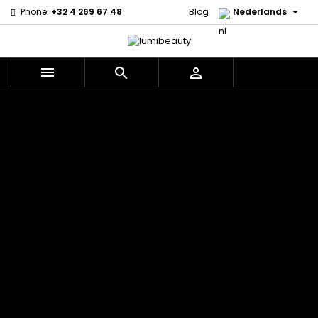

Phone:
+32 4 269 67 48
Blog
Nederlands



Menu
Home
Merken
60 secondes
Civic Cream
Em2h
Creme Of
Affirm
Nature
Alikay
Palmers
Curls
Izzy Coiffe
Naturals
Premium
CurlyWorld
Jessicurl
Agadir
Keratin Caviar
Dark and
Kee Mee koreaans
Ambi Skin
PureScalp Hair
Lovely
smoothing
Care
Spa
Design
KeraCare
ApHogee
Rafete Skin
Essentials
Keraplex
As I Am
Shea Moisture
DevaCurl
Kinky Curly
Avlon Texture
Shea Moisture
Dudu-Osun
Lyscia Tanin
Release
- KIDS
Eco Styler
Gladmakend
Babyliss Pro
Sibel
EM2H
Makari de Suisse
Biopeptides -
Skin Light
EM2H
Makari Bebe Care