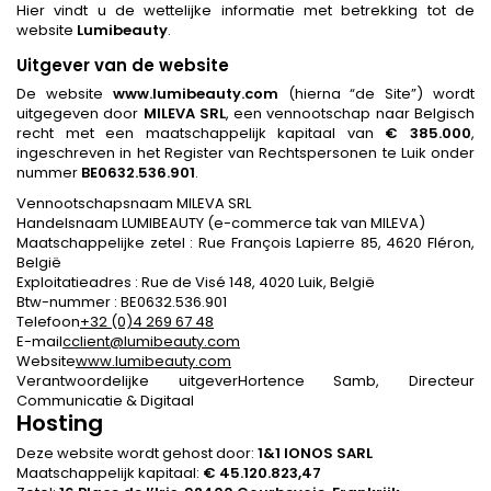
Hier vindt u de wettelijke informatie met betrekking tot de
website
Lumibeauty
.
Uitgever van de website
De website
www.lumibeauty.com
(hierna “de Site”) wordt
uitgegeven door
MILEVA SRL
, een vennootschap naar Belgisch
recht met een maatschappelijk kapitaal van
€ 385.000
,
ingeschreven in het Register van Rechtspersonen te Luik onder
nummer
BE0632.536.901
.
Vennootschapsnaam MILEVA SRL
Handelsnaam LUMIBEAUTY (e-commerce tak van MILEVA)
Maatschappelijke zetel : Rue François Lapierre 85, 4620 Fléron,
België
Exploitatieadres : Rue de Visé 148, 4020 Luik, België
Btw-nummer : BE0632.536.901
Telefoon
+32 (0)4 269 67 48
E-mail
cclient@lumibeauty.com
Website
www.lumibeauty.com
Verantwoordelijke uitgeverHortence Samb, Directeur
Communicatie & Digitaal
Hosting
Deze website wordt gehost door:
1&1 IONOS SARL
Maatschappelijk kapitaal:
€ 45.120.823,47