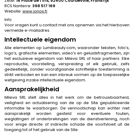
Zetel:
16 Place de l’Iris, 92400 Courbevoie, Frankrijk
RCS Nanterre:
398 517 169
Website:
www.ionos.fr
Info
Voor vragen kunt u contact met ons opnemen via het hierboven
vermelde e-mailadres.
Intellectuele eigendom
Alle elementen op Lumibeauty.com, waaronder teksten, foto’s,
logo’s, grafische elementen, video’s en geluidsfragmenten, zijn
het exclusieve eigendom van Mileva SRL of haar partners. Elke
reproductie, voorstelling, verspreiding of elk gebruik, zelfs
gedeeltelijk, zonder voorafgaande schriftelijke toestemming is
strikt verboden en kan een inbreuk vormen op de toepasselijke
wetgeving inzake intellectuele eigendom.
Aansprakelijkheid
Mileva SRL stelt alles in het werk om de betrouwbaarheid,
veiligheid en actualisering van de op de Site gepubliceerde
informatie te waarborgen. De vennootschap kan echter niet
aansprakelijk worden gesteld voor eventuele fouten,
weglatingen of onderbrekingen van de dienstverlening, noch
voor enige directe of indirecte schade die voortvloeit uit de
toegang tot of het gebruik van de Site.