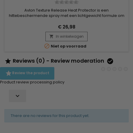
Avlon Texture Release Heat Protector is een
hittebeschermende spray met een lichtgewicht formule om
voorzichtig te ontwarren, styling te vergemakkelijken en het
haar te beschermen tegen schade door hitte. Geformuleerd
€ 26,98
met een mix van ultralichte oliën, helpt Avlon's
In winkelwagen
hittebeschermende spray het haar te hydrateren en kroezen

te elimineren. Avlon Texture...

Niet op voorraad
Reviews (0) - Review moderation



Review the product
Product review processing policy

There are no reviews for this product yet.