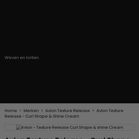
Haarkleuringsborstel
Stylingsuitrusting
Haaraccessoires
Borstels & Kammen
Helm en Haardroger
Hoeden & Sjaals
Föhn wasborstel
Stijltangen
Hoofdband en
Platte borstel en
Krultangen
haarclips
ontklitter
Haarspelden
Styling kam
Kam voor het
ontkrullen en
touperen
Blower borstel
Weven en lonten
Braziliaanse weefwerken
Pruiken en haarstukken
Clip-on Extensies
Natuurlijke Pruiken
Lont verdelers
Synthetische Pruiken
Top Closures
Haarstukjes
Keratine extensions
Home
Merken
Avlon Texture Release
Avlon Texture
Release - Curl Shape & Shine Cream