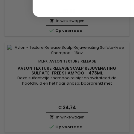
temperatuur van de föhn en de stijltang.&nbsp;
€ 53,98
In winkelwagen


Op voorraad
MERK:
AVLON TEXTURE RELEASE
AVLON TEXTURE RELEASE SCALP REJUVENATING
SULFATE-FREE SHAMPOO - 473ML
Deze sulfaatvrije shampoo reinigt en hydrateert de
hoofdhuid en het haar.&nbsp; Doordrenkt met
Koninginnengelei en Hibiscus, maakt Avlon Texture Release
Scalp Rejuvenating Sulfate-Free Shampoo-formule het haar
sterker en pluisbestendig.&nbsp; Avlon Texture Release
sulfaatvrije shampoo behandelt de droge hoofdhuid en
€ 34,74
brengt een hoog vochtgehalte in het...
In winkelwagen


Op voorraad