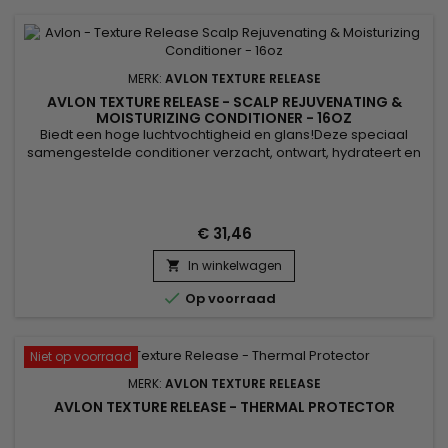
MERK:
AVLON TEXTURE RELEASE
AVLON TEXTURE RELEASE - SCALP REJUVENATING &
MOISTURIZING CONDITIONER - 16OZ
Biedt een hoge luchtvochtigheid en glans!Deze speciaal
samengestelde conditioner verzacht, ontwart, hydrateert en
versterkt het haar terwijl het wordt geconditioneerd. De
essentiële ingrediënten - keratine, koninginnengelei, aloë
vera, oregano, zaagpalm, suikerriet en citroenextract -
zorgen voor de ultieme conditioneringservaring terwijl het
€ 31,46
haar...
In winkelwagen


Op voorraad
Niet op voorraad
MERK:
AVLON TEXTURE RELEASE
AVLON TEXTURE RELEASE - THERMAL PROTECTOR