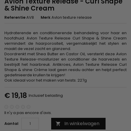
Avlon Texture Release - Curl Shape
& Shine Cream
Referentie
AV8
Merk
Avlon texture release
Hydraterende en conditionerende behandeling voor haar en
hoofdhuid. Avlon Texture Release Curl Shape & Shine Cream
vermindert de haarporositeit, vergemakkelijkt het stylen en
maakt de vezel zacht en glanzend.
Doordrenkt met Shea Butter en Castor Oil, versterkt deze Avlon
Texture Release-moisturizer en conditioner de haarvezels en
bestrijdt het haarbreuk. Antikroes, Avlon Texture Release Curl
Shape & shine Crème laat geen residu achter en helpt perfect
gedefinieerde krullen te krijgen!
Ook ideaal voor het maken van twists. 227g
€ 19,18
Inclusief belasting
Il n'y a pas encore d'avis.
In winkelwagen
Aantal
