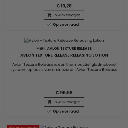
zorgen voor de ultieme conditioneringservaring terwijl het...
€ 19,28
In winkelwagen


Op voorraad
MERK:
AVLON TEXTURE RELEASE
AVLON TEXTURE RELEASE RELEASING LOTION
Avlon Texture Release is een thermoactief gladmakend
systeem op basis van aminozuren. Avlon Texture Release
maakt gebruik van nanotechnologie om diep in de haarvezel
door te dringen.&nbsp; Avlon Texture Release is vrij van
formaline en agressieve chemische ingrediënten en maakt
je haar glad (tot 2-3 maanden), pluisvrij en zacht, soepel en
€ 96,98
glanzend!...
In winkelwagen


Op voorraad
Niet op voorraad