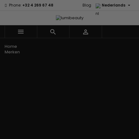

Phone:
+32 4 269 67 48
Blog
Nederlands



Menu
Home
Merken
60 secondes
Civic Cream
Em2h
Creme Of
Affirm
Nature
Alikay
Palmers
Curls
Izzy Coiffe
Naturals
Premium
CurlyWorld
Jessicurl
Agadir
Keratin Caviar
Dark and
Kee Mee koreaans
Ambi Skin
PureScalp Hair
Lovely
smoothing
Care
Spa
Design
KeraCare
ApHogee
Rafete Skin
Essentials
Keraplex
As I Am
Shea Moisture
DevaCurl
Kinky Curly
Avlon Texture
Shea Moisture
Dudu-Osun
Lyscia Tanin
Release
- KIDS
Eco Styler
Gladmakend
Babyliss Pro
Sibel
EM2H
Makari de Suisse
Biopeptides -
Skin Light
EM2H
Makari Bebe Care