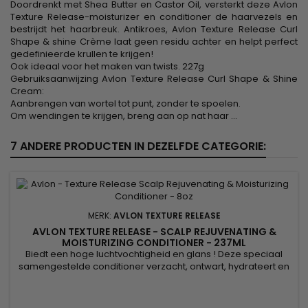
Doordrenkt met Shea Butter en Castor Oil, versterkt deze Avlon
Texture Release-moisturizer en conditioner de haarvezels en
bestrijdt het haarbreuk. Antikroes, Avlon Texture Release Curl
Shape & shine Crème laat geen residu achter en helpt perfect
gedefinieerde krullen te krijgen!
Ook ideaal voor het maken van twists. 227g
Gebruiksaanwijzing Avlon Texture Release Curl Shape & Shine
Cream:
Aanbrengen van wortel tot punt, zonder te spoelen.
Om wendingen te krijgen, breng aan op nat haar ...
7 ANDERE PRODUCTEN IN DEZELFDE CATEGORIE:
MERK:
AVLON TEXTURE RELEASE
AVLON TEXTURE RELEASE - SCALP REJUVENATING &
MOISTURIZING CONDITIONER - 237ML
Biedt een hoge luchtvochtigheid en glans ! Deze speciaal
samengestelde conditioner verzacht, ontwart, hydrateert en
versterkt het haar terwijl het wordt geconditioneerd.&nbsp;
De essentiële ingrediënten - keratine, koninginnengelei, aloë
vera, oregano, zaagpalm, suikerriet en citroenextract -