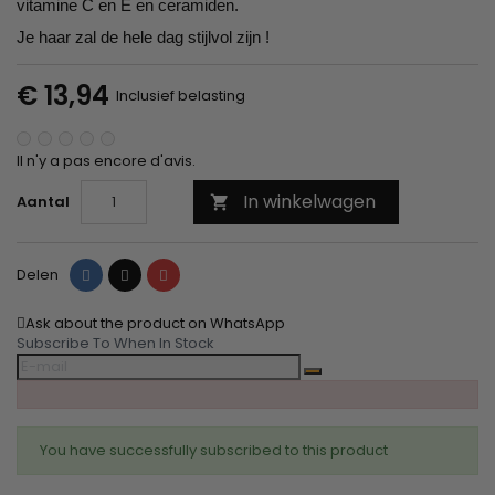
vitamine C en E en ceramiden.
Je haar zal de hele dag stijlvol zijn !
€ 13,94
Inclusief belasting
Il n'y a pas encore d'avis.
In winkelwagen
Aantal

Delen
Tweet
Pinterest
Delen
Ask about the product on WhatsApp
Subscribe To When In Stock
You have successfully subscribed to this product