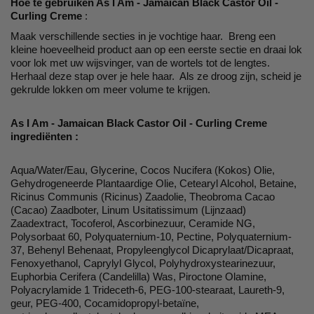
Hoe te gebruiken As I Am - Jamaican Black Castor Oil -
Curling Creme
:
Maak verschillende secties in je vochtige haar. Breng een
kleine hoeveelheid product aan op een eerste sectie en draai lok
voor lok met uw wijsvinger, van de wortels tot de lengtes.
Herhaal deze stap over je hele haar. Als ze droog zijn, scheid je
gekrulde lokken om meer volume te krijgen.
As I Am - Jamaican Black Castor Oil - Curling Creme
ingrediënten :
Aqua/Water/Eau, Glycerine, Cocos Nucifera (Kokos) Olie,
Gehydrogeneerde Plantaardige Olie, Cetearyl Alcohol, Betaine,
Ricinus Communis (Ricinus) Zaadolie, Theobroma Cacao
(Cacao) Zaadboter, Linum Usitatissimum (Lijnzaad)
Zaadextract, Tocoferol, Ascorbinezuur, Ceramide NG,
Polysorbaat 60, Polyquaternium-10, Pectine, Polyquaternium-
37, Behenyl Behenaat, Propyleenglycol Dicaprylaat/Dicapraat,
Fenoxyethanol, Caprylyl Glycol, Polyhydroxystearinezuur,
Euphorbia Cerifera (Candelilla) Was, Piroctone Olamine,
Polyacrylamide 1 Trideceth-6, PEG-100-stearaat, Laureth-9,
geur, PEG-400, Cocamidopropyl-betaïne,