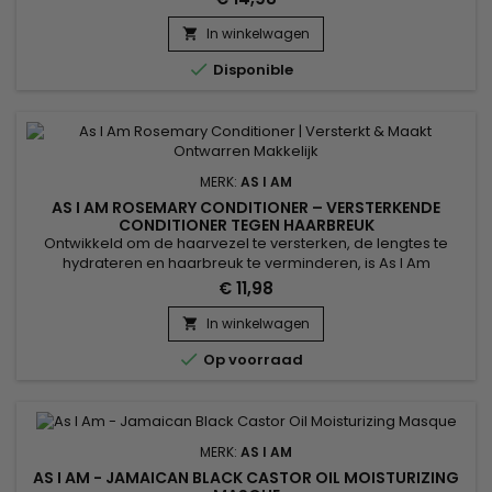
haar op zoek is naar extra hydratatie, voed je je haar met
een dagelijkse portie vochtige melk. &nbsp;As I Am -
In winkelwagen

Moisture Milk zit vol met enkele van de beste verzachtende...

Disponible
MERK:
AS I AM
AS I AM ROSEMARY CONDITIONER – VERSTERKENDE
CONDITIONER TEGEN HAARBREUK
Ontwikkeld om de haarvezel te versterken, de lengtes te
hydrateren en haarbreuk te verminderen, is As I Am
Rosemary Conditioner een versterkende conditioner met
€ 11,98
rozemarijn die ideaal is voor verzwakt, fijn, krullend of dunner
wordend haar. De formule verzacht, disciplineert en
In winkelwagen

vergemakkelijkt het ontwarren zonder het haar te verzwaren.

Op voorraad
Verrijkt met...
MERK:
AS I AM
AS I AM - JAMAICAN BLACK CASTOR OIL MOISTURIZING