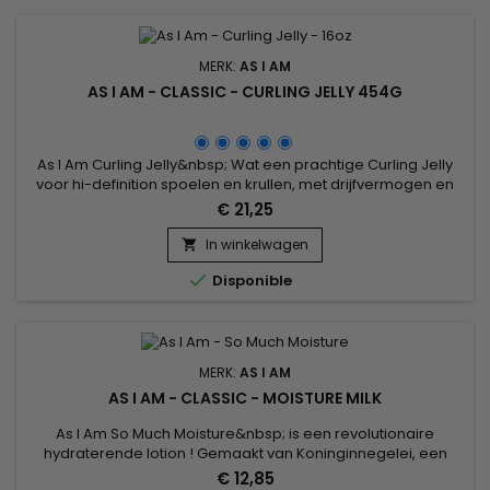
MERK:
AS I AM
AS I AM - CLASSIC - CURLING JELLY 454G
As I Am Curling Jelly&nbsp; Wat een prachtige Curling Jelly
voor hi-definition spoelen en krullen, met drijfvermogen en
levendigheid ! Wat je haarlengte ook is, je stijl zal opvallend
€ 21,25
mooi zijn en dagenlang zijn definitie behouden. Bevat
natuurlijke ingrediënten waar je haar dol op is en geen van
In winkelwagen

de ingrediënten die dat niet is.

Disponible
MERK:
AS I AM
AS I AM - CLASSIC - MOISTURE MILK
As I Am So Much Moisture&nbsp; is een revolutionaire
hydraterende lotion ! Gemaakt van Koninginnegelei, een
natuurlijke substantie verzameld uit bijen, bekend om het
€ 12,85