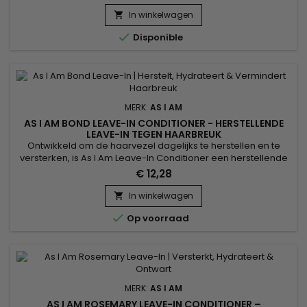
hydraterende haar en de hoofdhuid te verjongen.&nbsp;
Nooit meer opstandig, saai en ongedefinieerd haar ! met So
In winkelwagen

Much Moisture lotion zal je haar zacht en handelbaar zijn

Disponible
!&nbsp; 237ml
MERK:
AS I AM
AS I AM BOND LEAVE-IN CONDITIONER - HERSTELLENDE
LEAVE-IN TEGEN HAARBREUK
Ontwikkeld om de haarvezel dagelijks te herstellen en te
versterken, is As I Am Leave-In Conditioner een herstellende
leave-in verzorging die helpt haarbreuk te verminderen en
€ 12,28
tegelijkertijd intense hydratatie biedt. Het verbetert de
elasticiteit van het haar, beschermt de lengtes en
In winkelwagen

vergemakkelijkt het stylen zonder het haar te verzwaren.

Op voorraad
Ideaal...
MERK:
AS I AM
AS I AM ROSEMARY LEAVE-IN CONDITIONER –