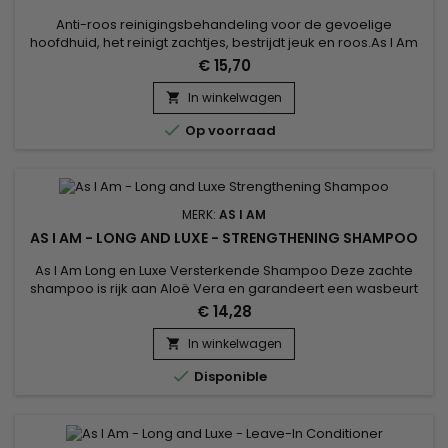
Anti-roos reinigingsbehandeling voor de gevoelige
hoofdhuid, het reinigt zachtjes, bestrijdt jeuk en roos.As I Am
Dry & Itchy Scalp Care Co-Wash zorgt voor een diepe
€ 15,70
reiniging, houdt het natuurlijke vocht van het haar vast, helpt
de hoofdhuid te kalmeren en schilfering en droogheid onder
In winkelwagen

controle te houden. Met 1% zinkpyrithion verbetert As I Am

Op voorraad
Dry...
MERK:
AS I AM
AS I AM - LONG AND LUXE - STRENGTHENING SHAMPOO
As I Am Long en Luxe Versterkende Shampoo Deze zachte
shampoo is rijk aan Aloë Vera en garandeert een wasbeurt
zonder het haar uit te drogen.&nbsp; Integendeel, het
€ 14,28
bevordert de hydratatie en kalmeert de hoofdhuid.&nbsp;
Geformuleerd zonder sulfaten, respecteert het de haarvezel
In winkelwagen

en zijn fragiele balans met behoud van een optimaal niveau

Disponible
van hydratatie.