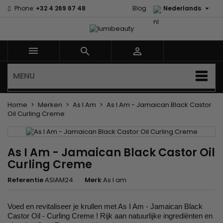

Phone:
+32 4 269 67 48
Blog
Nederlands



MENU
Home
Merken
As I Am
As I Am - Jamaican Black Castor
Oil Curling Creme
As I Am - Jamaican Black Castor Oil
Curling Creme
Referentie
ASIAM24
Merk
As I am
Voed en revitaliseer je krullen met As I Am - Jamaican Black
Castor Oil - Curling Creme ! Rijk aan natuurlijke ingrediënten en