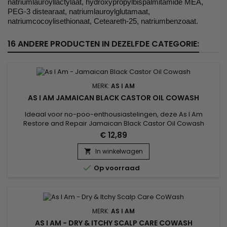
natriumlauroyllactylaat, hydroxypropylbispalmitamide MEA,
PEG-3 distearaat, natriumlauroylglutamaat,
natriumcocoylisethionaat, Ceteareth-25, natriumbenzoaat.
16 ANDERE PRODUCTEN IN DEZELFDE CATEGORIE:
MERK:
AS I AM
AS I AM JAMAICAN BLACK CASTOR OIL COWASH
Ideaal voor no-poo-enthousiastelingen, deze As I Am
Restore and Repair Jamaican Black Castor Oil Cowash
reinigende&nbsp; Conditioner met natuurlijke ingrediënten
€ 12,89
hydrateert en beschermt je haartypes 3-4, terwijl het residu
verwijdert.
In winkelwagen


Op voorraad
MERK:
AS I AM
AS I AM - DRY & ITCHY SCALP CARE COWASH