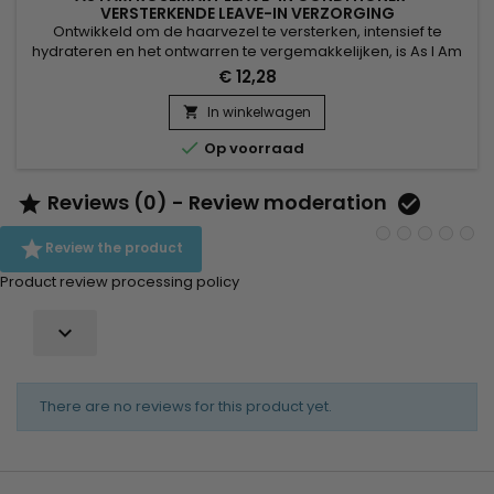
VERSTERKENDE LEAVE-IN VERZORGING
Ontwikkeld om de haarvezel te versterken, intensief te
hydrateren en het ontwarren te vergemakkelijken, is As I Am
Rosemary Leave-In Conditioner een versterkende leave-in
€ 12,28
met rozemarijn die ideaal is voor verzwakt, krullend,
getextureerd, fijn of dunner wordend haar. Het laat de
In winkelwagen

lengtes zacht, glad en soepel aanvoelen zonder vet effect.

Op voorraad
Verrijkt met...
Reviews (0) - Review moderation



Review the product
Product review processing policy

There are no reviews for this product yet.