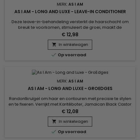
MERK:
AS I AM
AS I AM - LONG AND LUXE - LEAVE-IN CONDITIONER
Deze leave-in-behandeling versterkt de haarschacht om
breuk te voorkomen, stimuleert de groei, maakt de
nagelriemen glad, helpt ontwarren en vergemakkelijkt het
€ 12,98
stylen.&nbsp; Geformuleerd met Karitéboter, Jojoba-olie en
Kokosolie, As I Am Long en Luxe Gro Yogurt Granaatappel &
In winkelwagen

Passievrucht Leave-In Conditioner herstelt verzwakt haar,

Op voorraad
vermindert...
MERK:
AS I AM
AS I AM - LONG AND LUXE - GROEDGES
Randontkrulgel om haar en contouren met precisie te stylen
en te fixeren. Verrijkt met Karitéboter, Jamaican Black Castor
Oil en Keratine, As I Am Long en Luxe GroEdges beschermt
€ 12,08
tegen schadelijke invloeden van buitenaf, voedt, vermindert
breuk en bestrijdt kroezen.&nbsp; Bevordert een gezonde
In winkelwagen

haargroei terwijl fijn haar rond het hoofd plat wordt...

Op voorraad