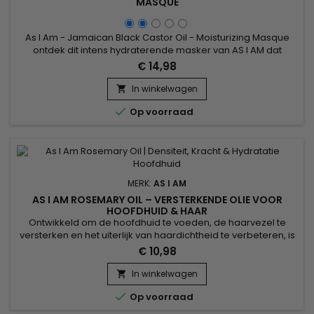
MASQUE
As I Am - Jamaican Black Castor Oil - Moisturizing Masque
ontdek dit intens hydraterende masker van AS I AM dat
vochtarm haar verrijkt.&nbsp; Deze diepe, romige
€ 14,98
therapeutische behandeling is verrijkt met vitamine C en E, en
Jamaican Black Castor Oil voor een maximale
In winkelwagen

hydratatie.&nbsp; Dit haarproduct maakt ontklitten

Op voorraad
gemakkelijker en revitaliseert uw...
MERK:
AS I AM
AS I AM ROSEMARY OIL – VERSTERKENDE OLIE VOOR
HOOFDHUID & HAAR
Ontwikkeld om de hoofdhuid te voeden, de haarvezel te
versterken en het uiterlijk van haardichtheid te verbeteren, is
As I Am Rosemary Oil een versterkende rozemarijnolie die
€ 10,98
ideaal is voor verzwakt of futloos haar. De kalmerende geur
van rozemarijn en pepermunt zorgt voor een frisse sensatie
In winkelwagen

terwijl zowel de hoofdhuid als de lengtes worden...

Op voorraad