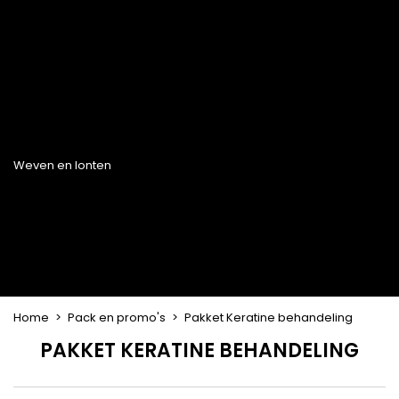
Haarkleuringsborstel
Stylingsuitrusting
Haaraccessoires
Borstels & Kammen
Helm en Haardroger
Hoeden & Sjaals
Föhn wasborstel
Stijltangen
Hoofdband en
Platte borstel en
Krultangen
haarclips
ontklitter
Haarspelden
Styling kam
Kam voor het
ontkrullen en
touperen
Blower borstel
Weven en lonten
Braziliaanse weefwerken
Pruiken en haarstukken
Clip-on Extensies
Natuurlijke Pruiken
Lont verdelers
Synthetische Pruiken
Top Closures
Haarstukjes
Keratine extensions
Home
Pack en promo's
Pakket Keratine behandeling
PAKKET KERATINE BEHANDELING