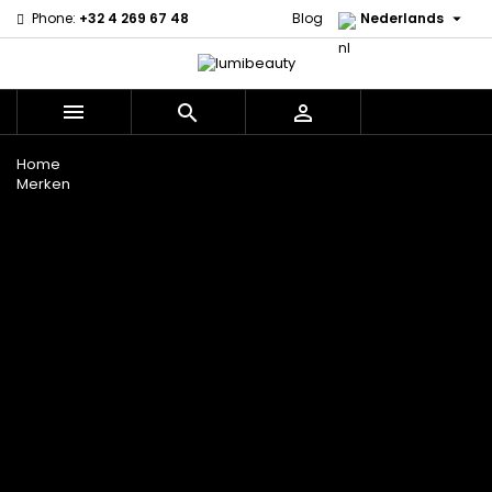

Phone:
+32 4 269 67 48
Blog
Nederlands



Menu
Home
Merken
60 secondes
Civic Cream
Em2h
Creme Of
Affirm
Nature
Alikay
Palmers
Curls
Izzy Coiffe
Naturals
Premium
CurlyWorld
Jessicurl
Agadir
Keratin Caviar
Dark and
Kee Mee koreaans
Ambi Skin
PureScalp Hair
Lovely
smoothing
Care
Spa
Design
KeraCare
ApHogee
Rafete Skin
Essentials
Keraplex
As I Am
Shea Moisture
DevaCurl
Kinky Curly
Avlon Texture
Shea Moisture
Dudu-Osun
Lyscia Tanin
Release
- KIDS
Eco Styler
Gladmakend
Babyliss Pro
Sibel
EM2H
Makari de Suisse
Biopeptides -
Skin Light
EM2H
Makari Bebe Care