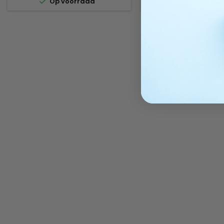

Op voorraad

gehydrolyseerd keratine,
Op voorra
warmte of externe inv
arganolie en cupuaçuboter, biedt
geconcentreerde form
deze verzorging een
tot in de kern van de h
hydraterende en voedende
de interne structuur te 
werking, versterkt het de
de elasticiteit te ver
haarstructuur en beschermt het
haarbreuk zichtba
tegen agressies. De...