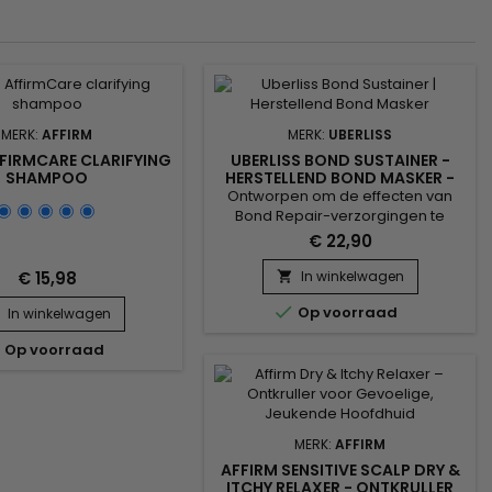
MERK:
AFFIRM
MERK:
UBERLISS
FIRMCARE CLARIFYING
UBERLISS BOND SUSTAINER -
SHAMPOO
HERSTELLEND BOND MASKER -
3.7OZ
Ontworpen om de effecten van
Bond Repair-verzorgingen te
verlengen en te behouden, helpt
€ 22,90
Uberliss Bond Sustainer de
samenhang van de haarvezel te
€ 15,98
In winkelwagen

behouden en de interne

Op voorraad
In winkelwagen
haarbindingen duurzaam te
versterken na chemische,

Op voorraad
technische of hittebehandelingen.
Deze professionele verzorging
draagt bij aan het stabiliseren van
de haarstructuur, het
verminderen...
MERK:
AFFIRM
AFFIRM SENSITIVE SCALP DRY &
ITCHY RELAXER - ONTKRULLER