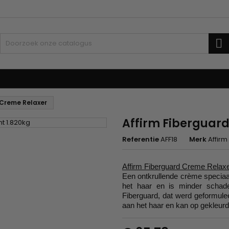
Z
zorging
Kinderen
Accessoires
Weven en lonten
 Creme Relaxer
Affirm Fiberguard
Referentie
AFF18
Merk
Affirm
Affirm Fiberguard Creme Relaxe
Een ontkrullende crème speciaa
het haar en is minder schadel
Fiberguard, dat werd geformulee
aan het haar en kan op gekleurd