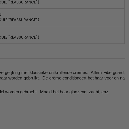
DULE "RÉASSURANCE")
N
DULE "RÉASSURANCE")
DULE "RÉASSURANCE")
ergelijking met klassieke ontkrullende crèmes. Affirm Fiberguard,
 haar worden gebruikt. De crème conditioneert het haar voor en na
odel worden gebracht. Maakt het haar glanzend, zacht, enz.