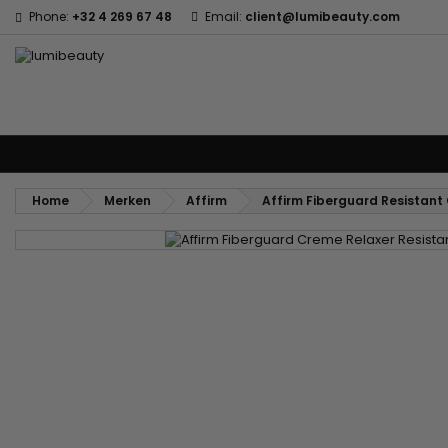
Phone:
+32 4 269 67 48
Email:
client@lumibeauty.com
Menu
Home
Merken
Haarverzorging
Lichaams- en gezichtsver
Home
Merken
Affirm
Affirm Fiberguard Resistant