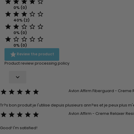





0% (0)





40% (2)





0% (0)





0% (0)

Review the product
Product review processing policy

Avlon Affirm Fiberguard - Creme R





Tr?s bon produit je l'utilise depuis plusieurs ann?es et je peux plus m
Avlon Affirm - Creme Relaxer Resi





Good! I'm satisfied!