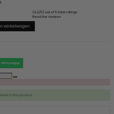
g
(4,2/5) out of 5 total ratings
Read the reviews
In winkelwagen
on WhatsApp
ibed to this product