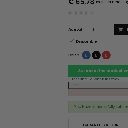
€ 65,78
Inclusief belastin
Aantal


Disponible
Delen
Tweet
Pinterest
Delen
Ask about the product 
Subscribe To When In Stock
You have successfully subscr
GARANTIES SÉCURITÉ