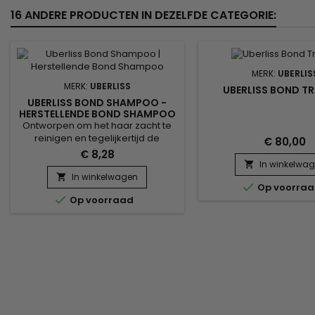
16 ANDERE PRODUCTEN IN DEZELFDE CATEGORIE:
MERK:
UBERLIS
MERK:
UBERLISS
UBERLISS BOND TRI
UBERLISS BOND SHAMPOO -
HERSTELLENDE BOND SHAMPOO
- 3OZ
Ontworpen om het haar zacht te
reinigen en tegelijkertijd de
€ 80,00
haarvezel te herstellen, werkt
€ 8,28
Uberliss Bond Shampoo
In winkelwa

rechtstreeks op de interne
In winkelwagen


Op voorra
haarbindingen die zijn verzwakt

Op voorraad
door kleuringen, ontkleuringen,
gladmakende behandelingen en
hittebeschadiging. De
professionele formule helpt de
haarstructuur te versterken,
haarbreuk te verminderen en de...