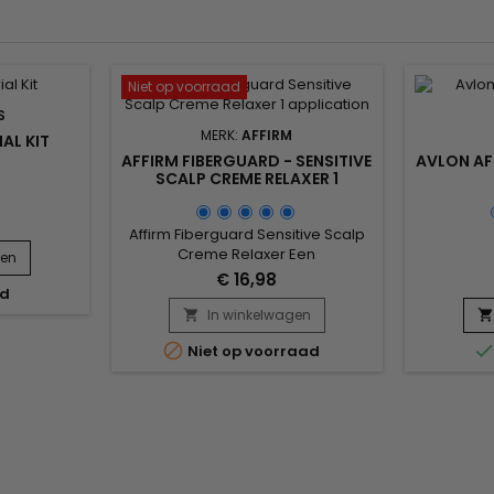
Niet op voorraad
S
MERK:
AFFIRM
AL KIT
AFFIRM FIBERGUARD - SENSITIVE
AVLON AF
SCALP CREME RELAXER 1
APPLICATION
Affirm Fiberguard Sensitive Scalp
Creme Relaxer Een
gen
ontkrullingssysteem voor de
€ 16,98
gevoelige hoofdhuid.&nbsp; Het
ad
behoudt tot 40% van de kracht van
In winkelwagen


het haar in vergelijking met

Niet op voorraad
traditionele ontkrullende
crèmes.&nbsp; Geformuleerd met
een exclusief Avlon-complex
(FSC). &nbsp;Affirm Fiberguard
Sensitive Scalp Creme
Relaxer&nbsp;versterkt de
haarstructuur...