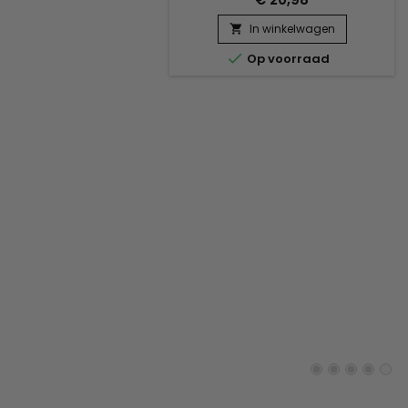
met een combinatie van krachtige
actieve ingrediënten. Affirm
In winkelwagen

Nourishing Shampoo bevat

Op voorraad
Ceramide NP en Copper
Tripeptide-1, bekend om hun
herstellende en versterkende
eigenschappen. Verrijkt met
Phyllanthus Emblica-extract,
Acacia Concinna-poeder en
Sapindus Trifoliatus,...