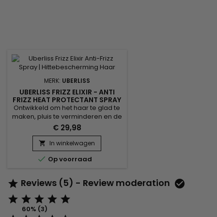
MERK:
UBERLISS
UBERLISS FRIZZ ELIXIR - ANTI
FRIZZ HEAT PROTECTANT SPRAY
- ANTI-FRIZZ
Ontwikkeld om het haar te glad te
HITTEBESCHERMENDE SPRAY
maken, pluis te verminderen en de
haarvezel te beschermen tijdens
€ 29,98
het stylen, is Uberliss Frizz Elixir een
leave-in hittebeschermende
In winkelwagen

spray die ideaal is voor haar dat

Op voorraad
gevoelig is voor vocht en pluis. De
formule met marula-olie,
moringa-olie en vitamine E voedt
Reviews (5) - Review moderation


de haarvezel intensief, verbetert
de zachtheid, geeft...





60% (3)