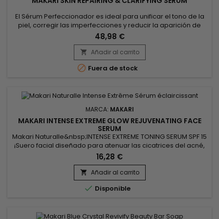
MAKARI SKIN REPAIRING & CLARIFYING SERUM
El Sérum Perfeccionador es ideal para unificar el tono de la
piel, corregir las imperfecciones y reducir la aparición de
manchas oscuras. Este sérum reparador, enriquecido con
48,98 €
ingredientes iluminadores e hidratantes, proporciona una
piel más suave, radiante y revitalizada. Diseñado para
Añadir al carrito

mejorar la textura de la piel, actúa en profundidad para

Fuera de stock
restaurar el...
MARCA:
MAKARI
MAKARI INTENSE EXTREME GLOW REJUVENATING FACE
SERUM
Makari Naturalle&nbsp;INTENSE EXTREME TONING SERUM SPF 15
¡Suero facial diseñado para atenuar las cicatrices del acné,
las cicatrices, las manchas oscuras y las decoloraciones y
16,28 €
revelar un cutis unificado y juvenil !&nbsp; Este tratamiento
hidratante y revitalizante SPF15 también protege la piel de los
Añadir al carrito

efectos de la edad, el sol y el medio...

Disponible