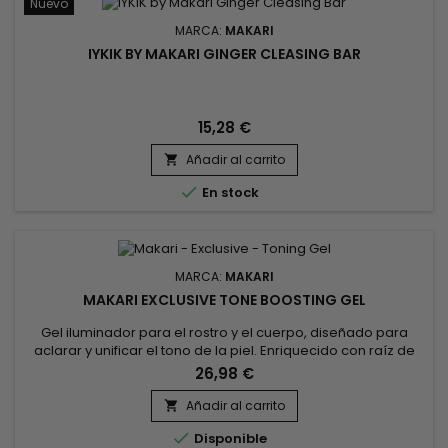
Nuevo
MARCA:
MAKARI
IYKIK BY MAKARI GINGER CLEASING BAR
15,28 €
Añadir al carrito


En stock
MARCA:
MAKARI
MAKARI EXCLUSIVE TONE BOOSTING GEL
Gel iluminador para el rostro y el cuerpo, diseñado para
aclarar y unificar el tono de la piel. Enriquecido con raíz de
regaliz, aceite de zanahoria, ácido cítrico, ácido ascórbico y
26,98 €
extracto de raíz de morera, este gel iluminador de Makari
Exclusive penetra rápidamente para hidratar y revitalizar,
Añadir al carrito

aclarar, reafirmar la piel y unificar el tono. El Gel...

Disponible