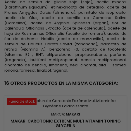
Aceite de semilla de glicina soja (soja), aceite mineral
(Paraffinum Liquidum), etilhexanoato de cetearilo, aceite de
Prunus Amygdus Dulcis (almendra), palmitato de isopropilo,
aceite de Olus, aceite de semilla de Camelina Sativa
(Camelina), aceite de Argania Spinsosa (argán), flor de
Caléndula Officinalis Extracto (aceite de caléndula), aceite de
hoja de Rosmarinus Officinalis (aceite de romero), aceite de
flor de Anthemis Nobilis (aceite de manzanilla), aceite de
semilla de Daucus Carota Savita (zanahoria), palmitato de
retinilo (vitamina A), benzofeno -3, acetato de tocoferilo
(vitamina E) , BHT, etilparabeno, propilparabeno, perfume
(fragancia), butilfenil metilpropional, bencilo metilpropional,
cinamato de bencilo, limoneno, hexil cinamal, alfa - isometil
ionona, farnesol, linalool, fugenol.
16 OTROS PRODUCTOS EN LA MISMA CATEGORÍA:
Fuera de stock
MARCA:
MAKARI
MAKARI CAROTONIC EXTREME MULTIVITAMIN TONING
GLYCERIN