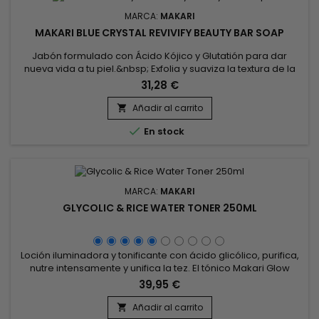
MARCA:
MAKARI
MAKARI BLUE CRYSTAL REVIVIFY BEAUTY BAR SOAP
Jabón formulado con Ácido Kójico y Glutatión para dar
nueva vida a tu piel.&nbsp; Exfolia y suaviza la textura de la
piel, limpia suavemente. Makari Blue Crystal hidrata, estimula
31,28 €
la renovación celular.&nbsp; El jabón de glutatión de Makari
reduce la apariencia de imperfecciones, pecas, manchas
Añadir al carrito

oscuras, unifica la piel y restaura la luminosidad de la...

En stock
MARCA:
MAKARI
GLYCOLIC & RICE WATER TONER 250ML
Loción iluminadora y tonificante con ácido glicólico, purifica,
nutre intensamente y unifica la tez. El tónico Makari Glow
Glycolic and Rice Water estimula la producción de colágeno,
39,95 €
mejora la elasticidad de la piel, afina el tamaño de los poros
y actúa sobre las irregularidades pigmentarias para
Añadir al carrito
