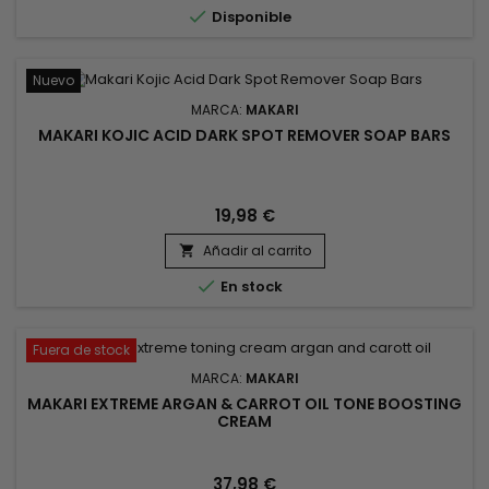

Disponible
un efecto pegajoso...
Nuevo
MARCA:
MAKARI
MAKARI KOJIC ACID DARK SPOT REMOVER SOAP BARS
19,98 €
Añadir al carrito


En stock
Fuera de stock
MARCA:
MAKARI
MAKARI EXTREME ARGAN & CARROT OIL TONE BOOSTING
CREAM
37,98 €