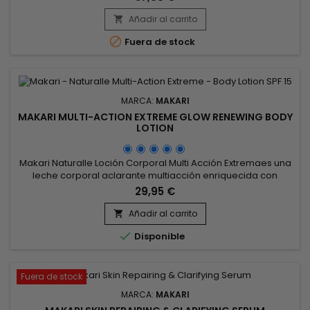
Añadir al carrito


Fuera de stock
MARCA:
MAKARI
MAKARI MULTI-ACTION EXTREME GLOW RENEWING BODY
LOTION
Makari Naturalle Loción Corporal Multi Acción Extremaes una
leche corporal aclarante multiacción enriquecida con
aceites de Argán y Almendras Dulces que hidrata en
29,95 €
profundidad las pieles secas y apagadas.&nbsp; Ofrece
protección SPF15 contra los rayos del sol y desvanece
Añadir al carrito

gradualmente las áreas de decoloración de la piel y

Disponible
manchas negras. ¡La piel queda...
Fuera de stock
MARCA:
MAKARI