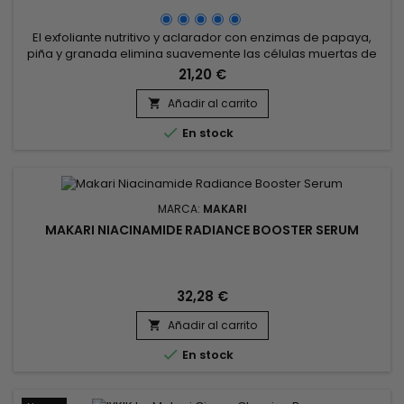
El exfoliante nutritivo y aclarador con enzimas de papaya,
piña y granada elimina suavemente las células muertas de
la piel y combate la tez apagada. &nbsp;Makari Purifying
21,20 €
Radiance Facial Scrub refina la textura de la piel, suaviza los
rasgos faciales y hace que la tez sea más luminosa.&nbsp;
Añadir al carrito

¡Al instante, deja la piel suave y confortable después de...

En stock
MARCA:
MAKARI
MAKARI NIACINAMIDE RADIANCE BOOSTER SERUM
32,28 €
Añadir al carrito


En stock