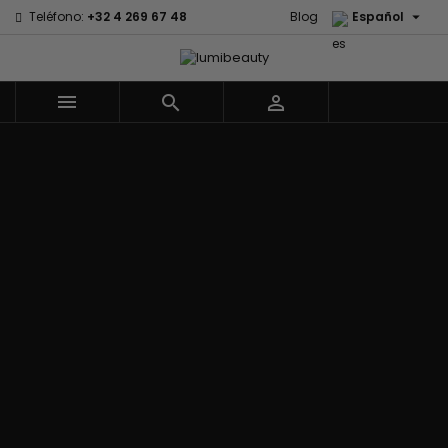

Teléfono:
+32 4 269 67 48
Blog
Español



Menu
Marcas
Civic Cream
60 secondes
Izzy Coiffe
Creme Of
Em2h
Jessicurl
Nature
Palmers
Affirm
Kee Mee
Curls
Premium Keratin
Alikay Naturals
KeraCare
CurlyWorld
Caviar
Agadir
Keraplex
Dark and Lovely
PureScalp Hair
Ambi Skin Care
Kinky Curly
Design
Spa
ApHogee
Lyscia Tanin
Essentials
Rafete Skin
As I Am
Alisado
DevaCurl
Shea Moisture
Avlon Texture
Makari de
Dudu-Osun
Shea Moisture -
Release
Suisse
Eco Styler
KIDS
Babyliss Pro
Makari Bebe
EM2H
Sibel
Biopeptides -
Care
EM2H
Skin Light
EM2H
Mielle
Professionnel
Sunny Isle
Black Radiance
Organics
Kit
Syntonics
Blind'age
Miss Jessie's