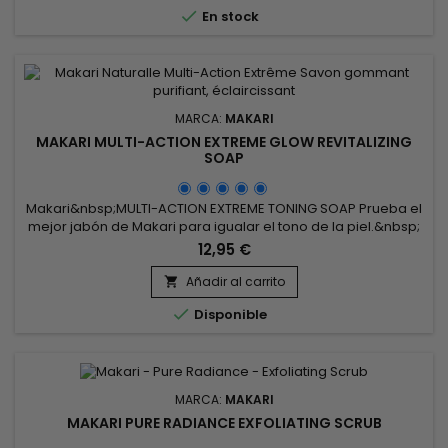
proporcionar una tez más luminosa y uniforme. Formulado...

En stock
MARCA:
MAKARI
MAKARI MULTI-ACTION EXTREME GLOW REVITALIZING
SOAP
Makari&nbsp;MULTI-ACTION EXTREME TONING SOAP Prueba el
mejor jabón de Makari para igualar el tono de la piel.&nbsp;
Esta barra humectante de triple acción con infusión de
12,95 €
aceite tonifica y nutre la piel mientras elimina impurezas y
residuos. Limpia y desintoxica la piel. Suaviza y suaviza la piel
Añadir al carrito

áspera y seca. Normaliza los niveles de grasa en la...

Disponible
MARCA:
MAKARI
MAKARI PURE RADIANCE EXFOLIATING SCRUB