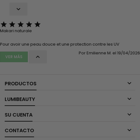






Makari naturale
Pour avoir une peau douce et une protection contre les UV
Por Emilienne M. el 19/04/2026

VER MÁS

PRODUCTOS

LUMIBEAUTY

SU CUENTA

CONTACTO