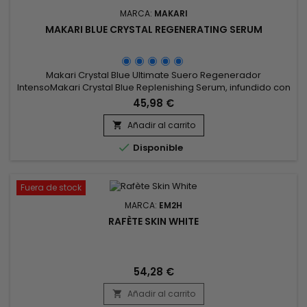
MARCA:
MAKARI
MAKARI BLUE CRYSTAL REGENERATING SERUM
Makari Crystal Blue Ultimate Suero Regenerador
IntensoMakari Crystal Blue Replenishing Serum, infundido con
un potente cóctel de antioxidantes, vitaminas y péptidos,
45,98 €
funciona de manera sinérgica para proteger la piel contra
los signos del envejecimiento.&nbsp; Este tratamiento ligero
Añadir al carrito

y altamente efectivo fortalece la piel con nutrientes

Disponible
esenciales.
Fuera de stock
MARCA:
EM2H
RAFÈTE SKIN WHITE
54,28 €
Añadir al carrito
