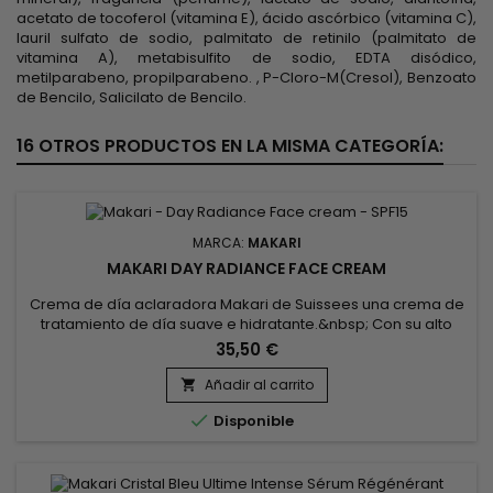
acetato de tocoferol (vitamina E), ácido ascórbico (vitamina C),
lauril sulfato de sodio, palmitato de retinilo (palmitato de
vitamina A), metabisulfito de sodio, EDTA disódico,
metilparabeno, propilparabeno. , P-Cloro-M(Cresol), Benzoato
de Bencilo, Salicilato de Bencilo.
16 OTROS PRODUCTOS EN LA MISMA CATEGORÍA:
MARCA:
MAKARI
MAKARI DAY RADIANCE FACE CREAM
Crema de día aclaradora Makari de Suissees una crema de
tratamiento de día suave e hidratante.&nbsp; Con su alto
contenido de agente aclarante, esta crema te ayudará a
35,50 €
deshacerte de la pigmentación no deseada, las manchas
oscuras y las imperfecciones para siempre. &nbsp;Makari
Añadir al carrito

Day Radiance Face Cream stimula la formación de nuevas

Disponible
células de la...