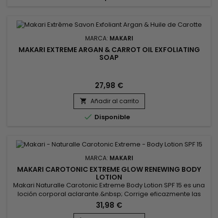
MARCA:
MAKARI
MAKARI EXTREME ARGAN & CARROT OIL EXFOLIATING
SOAP
27,98 €
Añadir al carrito


Disponible
MARCA:
MAKARI
MAKARI CAROTONIC EXTREME GLOW RENEWING BODY
LOTION
Makari Naturalle Carotonic Extreme Body Lotion SPF 15 es una
loción corporal aclarante.&nbsp; Corrige eficazmente las
manchas oscuras mientras nutre intensamente la piel. Su
31,98 €
protección SPF15 protege la piel de los rayos UVA y UVB, la