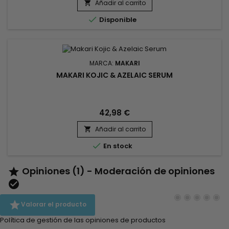
tez queda unificada y naturalmente radiante.&nbsp; La Leche
Añadir al carrito

Corporal Aclarante Carotónica Makari Naturalle contiene...

Disponible
MARCA:
MAKARI
MAKARI KOJIC & AZELAIC SERUM
42,98 €
Añadir al carrito


En stock
Opiniones (1) - Moderación de opiniones



Valorar el producto
Política de gestión de las opiniones de productos