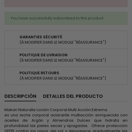
You have successfully subscribed to this product
GARANTIES SÉCURITÉ
(À MODIFIER DANS LE MODULE "RÉASSURANCE")
POLITIQUE DE LIVRAISON
(À MODIFIER DANS LE MODULE "RÉASSURANCE")
POLITIQUE RETOURS
(À MODIFIER DANS LE MODULE "RÉASSURANCE")
DESCRIPCIÓN
DETALLES DEL PRODUCTO
Makari Naturalle Loción Corporal Multi Acción Extrema
es una leche corporal aclarante multiacción enriquecida con
aceites de Argán y Almendras Dulces que hidrata en
profundidad las pieles secas y apagadas. Ofrece protección
SPF15 contra los rayos del sol y desvanece gradualmente las