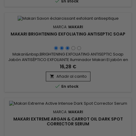

En stock
MARCA:
MAKARI
MAKARI BRIGHTENING EXFOLIATING ANTISEPTIC SOAP
Makari&nbsp;BRIGHTENING EXFOLIATING ANTISEPTIC Soap
Jabón ANTISÉPTICO EXFOLIANTE Iluminador Makari El jabón en
barra exfoliante enriquecido con iluminación elimina
16,28 €
suavemente la piel apagada y actúa como una alternativa
blanqueadora que elimina las impurezas, mejora la textura
Añadir al carrito

de la piel, unifica el tono para una apariencia impecable y

En stock
revitaliza el...
MARCA:
MAKARI
MAKARI EXTREME ARGAN & CARROT OIL DARK SPOT
CORRECTOR SERUM