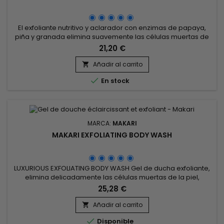
El exfoliante nutritivo y aclarador con enzimas de papaya,
piña y granada elimina suavemente las células muertas de
la piel y combate la tez apagada. &nbsp;Makari Purifying
21,20 €
Radiance Facial Scrub refina la textura de la piel, suaviza los
rasgos faciales y hace que la tez sea más luminosa.&nbsp;
Añadir al carrito

¡Al instante, deja la piel suave y confortable después de...

En stock
MARCA:
MAKARI
MAKARI EXFOLIATING BODY WASH
LUXURIOUS EXFOLIATING BODY WASH Gel de ducha exfoliante,
elimina delicadamente las células muertas de la piel,
revelando una piel más suave y radiante.&nbsp; Su acción
25,28 €
exfoliante ayuda a reducir la apariencia de imperfecciones y
manchas, dejando la piel visiblemente más clara.&nbsp;
Añadir al carrito

Formulado con ácido glicólico, aloe vera y pepino, el gel de

Disponible
ducha...