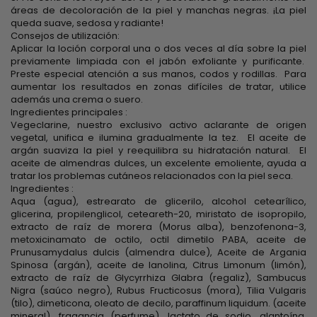
áreas de decoloración de la piel y manchas negras. ¡La piel
queda suave, sedosa y radiante!
Consejos de utilización:
Aplicar la loción corporal una o dos veces al día sobre la piel
previamente limpiada con el jabón exfoliante y purificante.
Preste especial atención a sus manos, codos y rodillas. Para
aumentar los resultados en zonas difíciles de tratar, utilice
además una crema o suero.
Ingredientes principales :
Vegeclarine, nuestro exclusivo activo aclarante de origen
vegetal, unifica e ilumina gradualmente la tez. El aceite de
argán suaviza la piel y reequilibra su hidratación natural. El
aceite de almendras dulces, un excelente emoliente, ayuda a
tratar los problemas cutáneos relacionados con la piel seca.
Ingredientes :
Aqua (agua), estrearato de glicerilo, alcohol cetearílico,
glicerina, propilenglicol, ceteareth-20, miristato de isopropilo,
extracto de raíz de morera (Morus alba), benzofenona-3,
metoxicinamato de octilo, octil dimetilo PABA, aceite de
Prunusamydalus dulcis (almendra dulce), Aceite de Argania
Spinosa (argán), aceite de lanolina, Citrus Limonum (limón),
extracto de raíz de Glycyrrhiza Glabra (regaliz), Sambucus
Nigra (saúco negro), Rubus Fructicosus (mora), Tilia Vulgaris
(tilo), dimeticona, oleato de decilo, paraffinum liquidum. (aceite
mineral), fragancia (perfume), lactato de sodio, alantoína,