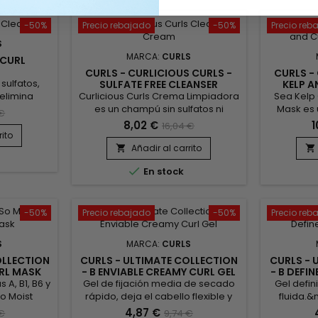
brillante y sedoso al tacto!
Baobab see
and inc
-50%
Precio rebajado
-50%
Precio reb
S
MARCA:
CURLS
 CURL
CURLS - CURLICIOUS CURLS -
CURLS -
ulfatos,
SULFATE FREE CLEANSER
KELP 
Curlicious Curls Crema Limpiadora
Sea Kelp
elimina
es un champú sin sulfatos ni
Mask es 
purezas
 €
siliconas con una textura cremosa.
con Kelp 
llo.&nbsp;
8,02 €
1
16,04 €
Limpia suavemente sin decapar,
para una
alterado
rito
irritar ni resecar el cabello rizado,
de la ro
o, Curls
Añadir al carrito


encrespado o rizado más seco y
intensa.&
 hidrata,

En stock
frágil. Esta crema limpiadora no
cabell
izos.Las
espumosa es ideal para cabellos
fuerte.&n
Pantenol y
muy dañados, quebradizos y
más fuer
una mezcla
secos. Su fórmula, enriquecida
brillo 
 y suavizar
-50%
Precio rebajado
-50%
Precio reb
con proteínas de seda,
Mascarill
..
desenreda y...
S
MARCA:
CURLS
OLLECTION
CURLS - ULTIMATE COLLECTION
CURLS - 
URL MASK
- B ENVIABLE CREAMY CURL GEL
- B DEFI
A, B1, B6 y
Gel de fijación media de secado
Gel defin
So Moist
rápido, deja el cabello flexible y
fluida.&n
k es un
sedoso.&nbsp; Formulado con
ofrece u
4,87 €
 €
9,74 €