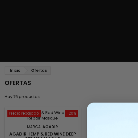
Peine alisador y peinado hacia atrás
Cepillo para soplado y secado
Tejidos y mechas
Tejidos brasileños
Pelucas y postizos
Extensiones con clip
Pelucas naturales
Separadores de mecha
Pelucas sintéticas
Top Closures
Postizos
Extensiones de queratina
Inicio
Ofertas
OFERTAS
Hay 76 productos.
Precio rebajado
-20%
Precio rebajado
MARCA:
AGADIR
MARCA:
AGADI
AGADIR HEMP & RED WINE DEEP
AGADIR HEMP & RE