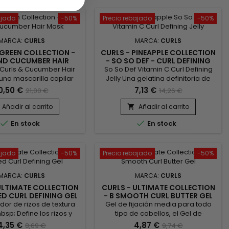
d oil deeply moisturize
rease colour vibrancy
ajado
-50%
Precio rebajado
-50%
and...
MARCA:
CURLS
MARCA:
CURLS
 GREEN COLLECTION -
CURLS - PINEAPPLE COLLECTION
AND CUCUMBER HAIR
- SO SO DEF - CURL DEFINING
MASK
JELLY
 Curls & Cucumber Hair
So So Def Vitamin C Curl Defining
una mascarilla capilar
Jelly Una gelatina definitoria de
(alga marina) y Pepino
rizos formulada para espesar y
0,50 €
7,13 €
21,00 €
14,26 €
 reducción instantánea
hacer que tus rizos se destaquen
tura y una reparación
durante todo el día. Formulado
Añadir al carrito
Añadir al carrito

nbsp; De uso diario, el
con Vitaminas A, B1, B6, C es la


En stock
En stock
o está cada vez más
bomba para mantener tus rizos
bsp; Esta mascarilla da
abiertos todo el día.
za, más cuidado y más
a su cabello.&nbsp; La
ajado
-50%
Precio rebajado
-50%
a Capilar Rizos de Algas
Marinas y...
MARCA:
CURLS
MARCA:
CURLS
ULTIMATE COLLECTION
CURLS - ULTIMATE COLLECTION
NED CURL DEFINING GEL
- B SMOOTH CURL BUTTER GEL
idor de rizos de textura
Gel de fijación media para todo
bsp; Define los rizos y
tipo de cabellos, el Gel de
na fijación de media a
Mantequilla para Rizos B Smooth
4,35 €
4,87 €
8,69 €
9,74 €