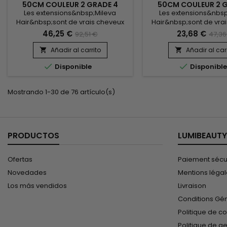
50CM COULEUR 2 GRADE 4
50CM COULEUR 2 
(PAQUET DE 100)
(PAQUET DE 5
Les extensions&nbsp;Mileva
Les extensions&nbsp
Hair&nbsp;sont de vrais cheveux
Hair&nbsp;sont de vra
naturels, indétectables, qui se
naturels, indétectable
46,25 €
23,68 €
92,51 €
47,36
fondent parfaitement dans votre
fondent parfaitement 
chevelure, en augmentant son
chevelure, en augme
Añadir al carrito
Añadir al car


volume ou sa longueur. Très
volume ou sa longueu


Disponible
Disponibl
soyeux, très doux, ils sont 100%
Très soyeux, très doux i
rémy hair.&nbsp; Le cheveu est
rémy hair.&nbsp; Le c
très léger, souple, et vous donne
très léger, souple, et
Mostrando 1-30 de 76 artículo(s)
un look très naturel.
look très nature
PRODUCTOS
LUMIBEAUTY
Ofertas
Paiement sécu
Novedades
Mentions léga
Los más vendidos
Livraison
Conditions Gé
Politique de co
Politique de g