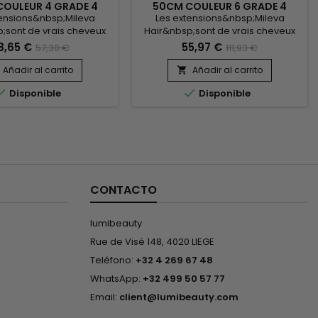
OULEUR 4 GRADE 4
50CM COULEUR 6 GRADE 4
PAQUET DE 50)
(PAQUET DE 100)
tensions&nbsp;Mileva
Les extensions&nbsp;Mileva
;sont de vrais cheveux
Hair&nbsp;sont de vrais cheveux
, indétectables, qui se
naturels, indétectables, qui se
8,65 €
55,97 €
57,30 €
111,93 €
arfaitement dans votre
fondent parfaitement dans votre
e, en augmentant son
chevelure, en augmentant son
Añadir al carrito
Añadir al carrito

ou sa longueur.&nbsp;
volume ou sa longueur.&nbsp;


Disponible
Disponible
, très doux, ils sont 100%
Très soyeux, très doux, ils sont 100%
r.&nbsp; Le cheveu est
rémy hair.&nbsp; Le cheveu est
er, souple, et donne un
très léger, souple, et donne un
ook très naturel.
look très naturel.
CONTACTO
lumibeauty
Rue de Visé 148, 4020 LIEGE
Teléfono:
+32 4 269 67 48
WhatsApp:
+32 499 50 57 77
Email:
client@lumibeauty.com