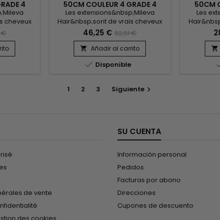
GRADE 4
50CM COULEUR 4 GRADE 4
50CM C
0)
(PAQUET DE 100)
(
;Mileva
Les extensions&nbsp;Mileva
Les ex
is cheveux
Hair&nbsp;sont de vrais cheveux
Hair&nbsp
s, qui se
naturels, indétectables, qui se
naturels
46,25 €
2
 €
92,51 €
dans votre
fondent parfaitement dans votre
fondent p
ntant son
chevelure, en augmentant son
chevelur
rito
Añadir al carrito


r.&nbsp;
volume ou sa longueur.&nbsp;
volume 

e
Disponible
ls sont 100%
Très soyeux, très doux, ils sont 100%
Très soyeux
heveu est
rémy hair.&nbsp; Le cheveu est
rémy hai
 donne un
très léger, souple, et donne un
très lég
1
2
3
Siguiente

l.
look très naturel.
l
SU CUENTA
risé
Información personal
les
Pedidos
Facturas por abono
nérales de vente
Direcciones
nfidentialité
Cupones de descuento
estion des cookies