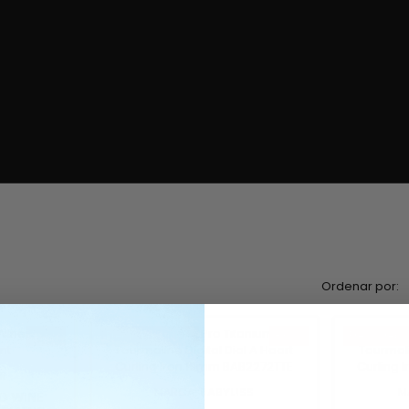
Ordenar por:
-20%
Precio rebajado
-30%
Precio reb
R
MARCA:
BABYLISS
M
D WINE