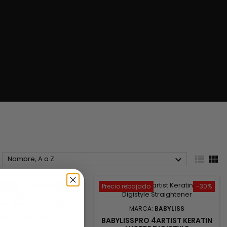



Nombre, A a Z
ajado
-40%
Precio rebajado
-30%
MARCA:
BABYLISS
ARCA:
BABYLISS
BABYLISSPRO 4ARTIST KERATIN