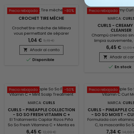
visibles: cicatrices, manchas de la
al tacto!
edad, manchas solares o
Precio rebajado
-80%
Precio rebajado
defectos relacionados con el
CROCHET TIRE MÈCHE
MARCA:
CURL
desequilibrio...
CURLS - CREAMY
Crochet tire-mèche de Mileva
CLEANSER
vous permettant de séparer
Champú cremoso sin s
proprement et rapidement les
1,04 €
5,19 €
limpia suavemente, 
mèches, il facilite la pose des
suavemente las im
6,45 €
12,89
extensions et une prise de main
Añadir al carrito

mientras nutre el cabe
rapide et simple !
Ideal para cabello 
Añadir al car


Disponible
químicamente o teñid

En stock
Creamy Curl Cleanser
define y realza los r
proteínas de Seda, el 
las ceramidas forman 
nutritiva para hidratar
Precio rebajado
-50%
Precio rebajado
los mechones.
MARCA:
CURLS
MARCA:
CURL
CURLS - PINEAPPLE COLLECTION
CURLS - PINEAPPLE C
- SO SO FRESH VITAMIN C +
- SO SO MOIST - C
MINT - SCALP TREATMENT
El Tratamiento Capilar Rizos Piña
Formulada con vitaminas 
So So Fresh Vitamina C + Menta es
C, la mascarilla So 
un tratamiento refrescante para el
Vitamin C Curl Mas
6,45 €
7,34 €
12,89 €
14,68