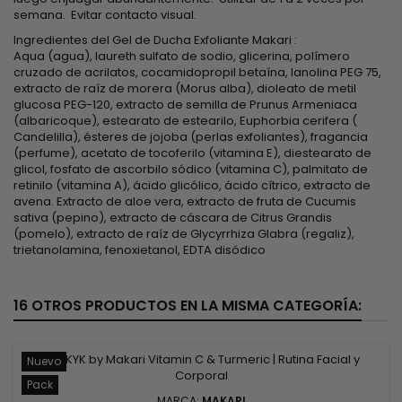
semana. Evitar contacto visual.
Ingredientes del Gel de Ducha Exfoliante Makari :
Aqua (agua), laureth sulfato de sodio, glicerina, polímero
cruzado de acrilatos, cocamidopropil betaína, lanolina PEG 75,
extracto de raíz de morera (Morus alba), dioleato de metil
glucosa PEG-120, extracto de semilla de Prunus Armeniaca
(albaricoque), estearato de estearilo, Euphorbia cerifera (
Candelilla), ésteres de jojoba (perlas exfoliantes), fragancia
(perfume), acetato de tocoferilo (vitamina E), diestearato de
glicol, fosfato de ascorbilo sódico (vitamina C), palmitato de
retinilo (vitamina A), ácido glicólico, ácido cítrico, extracto de
avena. Extracto de aloe vera, extracto de fruta de Cucumis
sativa (pepino), extracto de cáscara de Citrus Grandis
(pomelo), extracto de raíz de Glycyrrhiza Glabra (regaliz),
trietanolamina, fenoxietanol, EDTA disódico
16 OTROS PRODUCTOS EN LA MISMA CATEGORÍA:
Nuevo
Pack
MARCA:
MAKARI