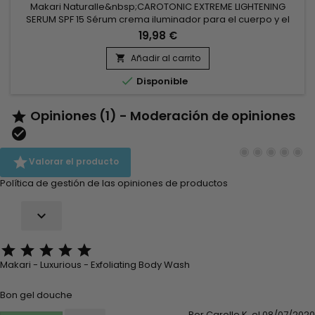
Makari Naturalle&nbsp;CAROTONIC EXTREME LIGHTENING
SERUM SPF 15 Sérum crema iluminador para el cuerpo y el
rostro, combate las imperfecciones, aclara las manchas
19,98 €
marrones y unifica la tez. Enriquecido con aceite de
zanahoria, extracto de morera blanca y extracto de planta
Añadir al carrito

de regaliz, el suero en crema unificador Makari Naturalle

Disponible
Carotonic Extrême...
Opiniones (1) - Moderación de opiniones



Valorar el producto
Política de gestión de las opiniones de productos






Makari - Luxurious - Exfoliating Body Wash
Bon gel douche
Por Carolle K. el 08/07/2020