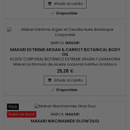
Exclusivo de Makari reafirma, tonifica y nutre la piel; hidrata,
Añadir al carrito

alivia la piel seca e irritada. Las finas...

Disponible
MARCA:
MAKARI
MAKARI EXTREME ARGAN & CARROT BOTANICAL BODY
OIL
ACEITE CORPORAL BOTÁNICO EXTREME ARGÁN Y ZANAHORIA
Makari La fórmula de aceite corporal nutritivo botánico
acondiciona, hidrata, suaviza y rejuvenece la apariencia de
25,28 €
la textura de la piel, las estrías, las imperfecciones y las
manchas, revirtiendo los signos del envejecimiento y
Añadir al carrito

brindando a la piel un brillo lustroso. Aceite botánico ligero y

Disponible
no...
Pack
Fuera de stock
MARCA:
MAKARI
MAKARI NIACINAMIDE GLOW DUO