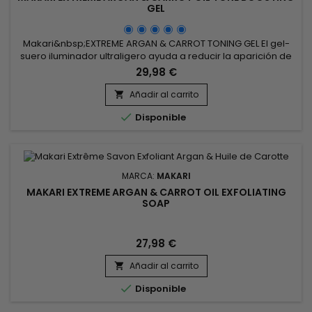
GEL
Makari&nbsp;EXTREME ARGAN & CARROT TONING GEL El gel-
suero iluminador ultraligero ayuda a reducir la aparición de
manchas oscuras, granos de acné y decoloraciones en la
29,98 €
cara.&nbsp; El gel aclarante Makari Extrême con aceite de
Zanahoria contribuye a reforzar la luminosidad de la piel,
Añadir al carrito

favorece una tez más luminosa y uniforme.&nbsp; Apto para

Disponible
todo...
MARCA:
MAKARI
MAKARI EXTREME ARGAN & CARROT OIL EXFOLIATING
SOAP
27,98 €
Añadir al carrito


Disponible