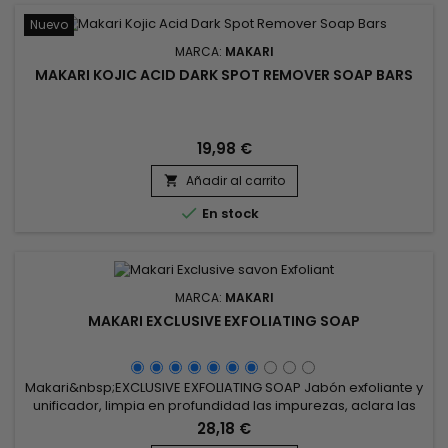
Nuevo
MARCA:
MAKARI
MAKARI KOJIC ACID DARK SPOT REMOVER SOAP BARS
19,98 €
Añadir al carrito


En stock
MARCA:
MAKARI
MAKARI EXCLUSIVE EXFOLIATING SOAP
Makari&nbsp;EXCLUSIVE EXFOLIATING SOAP Jabón exfoliante y
unificador, limpia en profundidad las impurezas, aclara las
manchas y mejora la luminosidad de la piel. Formulado con
28,18 €
manteca de karité y aceite de zanahoria, el Jabón Exfoliante