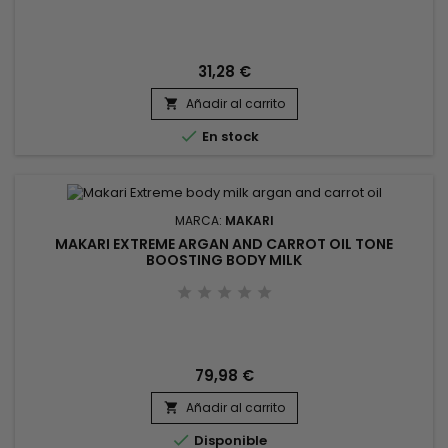
piel, limpia suavemente. Makari Blue Crystal hidrata, estimula
la renovación celular.&nbsp; El jabón de glutatión de Makari
reduce la apariencia de imperfecciones, pecas, manchas
oscuras, unifica la piel y restaura la luminosidad de la...
31,28 €
Añadir al carrito


En stock
MARCA:
MAKARI
MAKARI EXTREME ARGAN AND CARROT OIL TONE
BOOSTING BODY MILK
79,98 €
Añadir al carrito


Disponible