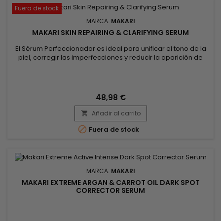
Fuera de stock
MARCA:
MAKARI
MAKARI SKIN REPAIRING & CLARIFYING SERUM
El Sérum Perfeccionador es ideal para unificar el tono de la
piel, corregir las imperfecciones y reducir la aparición de
manchas oscuras. Este sérum reparador, enriquecido con
ingredientes iluminadores e hidratantes, proporciona una
piel más suave, radiante y revitalizada. Diseñado para
mejorar la textura de la piel, actúa en profundidad para
48,98 €
restaurar el...
Añadir al carrito


Fuera de stock
MARCA:
MAKARI
MAKARI EXTREME ARGAN & CARROT OIL DARK SPOT
CORRECTOR SERUM