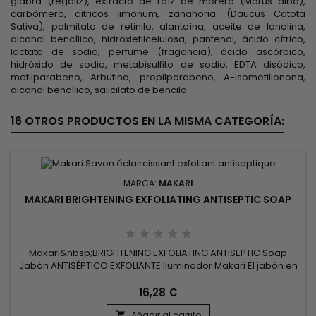
glabra (regaliz), extracto de raíz de morera (Morus alba),
carbómero, cítricos limonum, zanahoria. (Daucus Catota
Sativa), palmitato de retinilo, alantoína, aceite de lanolina,
alcohol bencílico, hidroxietilcelulosa, pantenol, ácido cítrico,
lactato de sodio, perfume (fragancia), ácido ascórbico,
hidróxido de sodio, metabisulfito de sodio, EDTA disódico,
metilparabeno, Arbutina, propilparabeno, A-isometilionona,
alcohol bencílico, salicilato de bencilo
16 OTROS PRODUCTOS EN LA MISMA CATEGORÍA:
MARCA:
MAKARI
MAKARI BRIGHTENING EXFOLIATING ANTISEPTIC SOAP
Makari&nbsp;BRIGHTENING EXFOLIATING ANTISEPTIC Soap
Jabón ANTISÉPTICO EXFOLIANTE Iluminador Makari El jabón en
barra exfoliante enriquecido con iluminación elimina
suavemente la piel apagada y actúa como una alternativa
16,28 €
blanqueadora que elimina las impurezas, mejora la textura
Añadir al carrito
