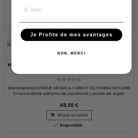
dulces para aportar nutrición, hidratación y luminosidad al
13,25 €
Email
cutis mientras elimina las antiestéticas manchas del rostro.
Añadir al carrito


Disponible
Je Profite de mes avantages
NON, MERCI
MARCA:
MAKARI
MAKARI EXTREME ARGAN & CARROT OIL TONE BOOSTING
BODY GLYCERIN
Makari&nbsp;EXTREME ARGAN & CARROT OIL TONING GLYCERIN
El humectante extremo de zanahoria y aceite de argán
acondiciona, hidrata, suaviza y rejuvenece la apariencia de
la textura de la piel y ayuda a aclarar las estrías, las
48,98 €
imperfecciones y las manchas, revirtiendo los signos de
Añadir al carrito
daño y brindando a la piel un brillo lustroso. ¡Este es un

producto...

Disponible