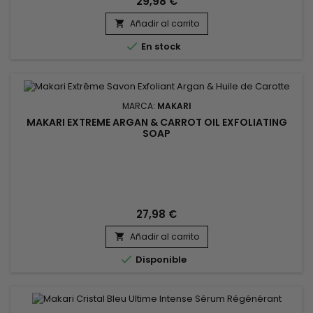
29,98 €
de sensibilidad de la piel antes de usarlo en la cara.Makari
Añadir al carrito
Extreme Carrot and Argan Corrector Pen aclara nudillos

oscuros,...

En stock
MARCA:
MAKARI
MAKARI EXTREME ARGAN & CARROT OIL EXFOLIATING
SOAP
27,98 €
Añadir al carrito


Disponible