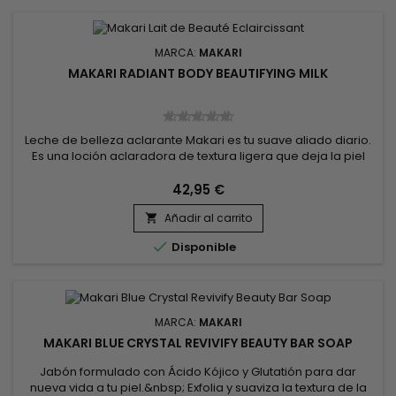
MARCA:
MAKARI
MAKARI RADIANT BODY BEAUTIFYING MILK
Leche de belleza aclarante Makari es tu suave aliado diario.
Es una loción aclaradora de textura ligera que deja la piel
con un aspecto suave y reduce rápidamente la formación
excesiva de pigmento. ¡Con el uso regular de MAKARI
42,95 €
Lightening Beauty Milk, tu piel estará visiblemente más suave
Añadir al carrito
y sobre todo más luminosa ! Elaborada a base de

ingredientes...

Disponible
MARCA:
MAKARI
MAKARI BLUE CRYSTAL REVIVIFY BEAUTY BAR SOAP
Jabón formulado con Ácido Kójico y Glutatión para dar
nueva vida a tu piel.&nbsp; Exfolia y suaviza la textura de la