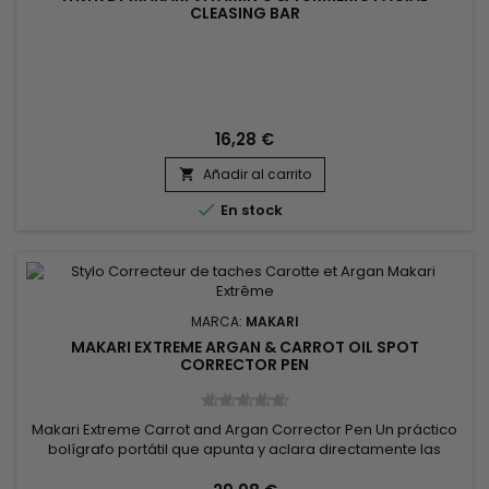
CLEASING BAR
16,28 €
Añadir al carrito


En stock
MARCA:
MAKARI
MAKARI EXTREME ARGAN & CARROT OIL SPOT
CORRECTOR PEN
Makari Extreme Carrot and Argan Corrector Pen Un práctico
bolígrafo portátil que apunta y aclara directamente las
manchas oscuras y otras decoloraciones menores de la
piel. Se recomienda encarecidamente realizar una prueba