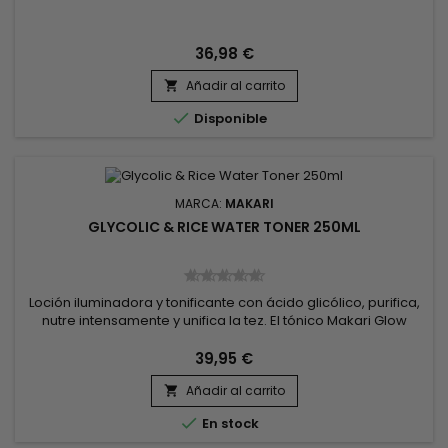
36,98 €
Añadir al carrito


Disponible
MARCA:
MAKARI
GLYCOLIC & RICE WATER TONER 250ML
Loción iluminadora y tonificante con ácido glicólico, purifica,
nutre intensamente y unifica la tez. El tónico Makari Glow
Glycolic and Rice Water estimula la producción de colágeno,
mejora la elasticidad de la piel, afina el tamaño de los poros
39,95 €
y actúa sobre las irregularidades pigmentarias para
Añadir al carrito
proporcionar una tez más luminosa y uniforme. Formulado...


En stock