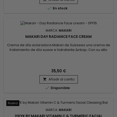
de la piel, unifica el tono para una apariencia impecable y
revitaliza el...

En stock
MARCA:
MAKARI
MAKARI DAY RADIANCE FACE CREAM
Crema de día aclaradora Makari de Suissees una crema de
tratamiento de día suave e hidratante.&nbsp; Con su alto
contenido de agente aclarante, esta crema te ayudará a
deshacerte de la pigmentación no deseada, las manchas
oscuras y las imperfecciones para siempre. &nbsp;Makari
Day Radiance Face Cream stimula la formación de nuevas
35,50 €
células de la...
Añadir al carrito


Disponible
Nuevo
MARCA:
MAKARI
IYKYK BY MAKARI VITAMIN C & TURMERIC FACIAL