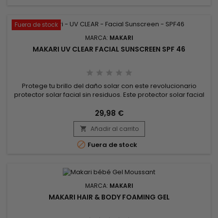
Fuera de stock
MARCA:
MAKARI
MAKARI UV CLEAR FACIAL SUNSCREEN SPF 46
Protege tu brillo del daño solar con este revolucionario
protector solar facial sin residuos. Este protector solar facial
SPF-46 de amplio espectro ayuda a proteger la piel de los
dañinos rayos UVB y UVA que pueden causar líneas y
29,98 €
arrugas prematuras.Se recomienda para todo tipo de piel.
Añadir al carrito
SPF-46 de amplio espectro. Calma y protege la piel. Fórmula

ligera...

Fuera de stock
MARCA:
MAKARI
MAKARI HAIR & BODY FOAMING GEL