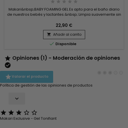
Makari&nbsp;BABY FOAMING GEL Es apto para el baño diario
de nuestros bebés y lactantes.&nbsp; Limpia suavemente sin
resecar, gracias a su base limpiadora muy suave,
enriquecida con un agente hidratante.&nbsp; No pica los
22,90 €
ojos, se aclara fácilmente y facilita el desenredado del
Añadir al carrito
cabello, dejando la piel delicadamente perfumada.


Disponible
Opiniones (1) - Moderación de opiniones



Valorar el producto
Política de gestión de las opiniones de productos






Makari Exclusive - Gel Tonifiant