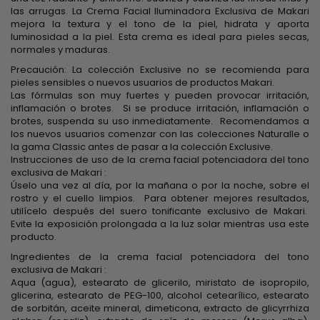
las arrugas. La Crema Facial Iluminadora Exclusiva de Makari
mejora la textura y el tono de la piel, hidrata y aporta
luminosidad a la piel. Esta crema es ideal para pieles secas,
normales y maduras.
Precaución: La colección Exclusive no se recomienda para
pieles sensibles o nuevos usuarios de productos Makari.
Las fórmulas son muy fuertes y pueden provocar irritación,
inflamación o brotes. Si se produce irritación, inflamación o
brotes, suspenda su uso inmediatamente. Recomendamos a
los nuevos usuarios comenzar con las colecciones Naturalle o
la gama Classic antes de pasar a la colección Exclusive.
Instrucciones de uso de la crema facial potenciadora del tono
exclusiva de Makari :
Úselo una vez al día, por la mañana o por la noche, sobre el
rostro y el cuello limpios. Para obtener mejores resultados,
utilícelo después del suero tonificante exclusivo de Makari.
Evite la exposición prolongada a la luz solar mientras usa este
producto.
Ingredientes de la crema facial potenciadora del tono
exclusiva de Makari :
Aqua (agua), estearato de glicerilo, miristato de isopropilo,
glicerina, estearato de PEG-100, alcohol cetearílico, estearato
de sorbitán, aceite mineral, dimeticona, extracto de glicyrrhiza