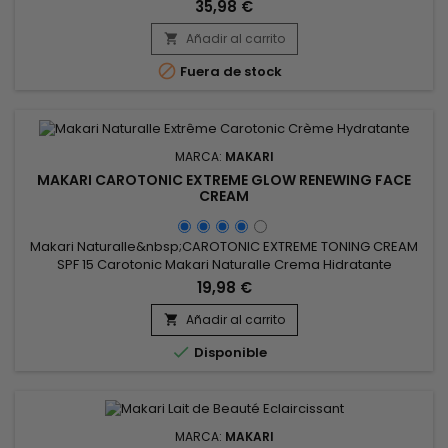
reaparición. El suero tonificante exclusivo de Makari trata y
35,98 €
elimina las áreas oscuras del rostro y el cuerpo, y aumenta
el brillo cuando se mezcla con otros productos para pieles
Añadir al carrito

rebeldes.&nbsp; El Sérum aclarador de Makari Exclusive

Fuera de stock
reduce...
MARCA:
MAKARI
MAKARI CAROTONIC EXTREME GLOW RENEWING FACE
CREAM
Makari Naturalle&nbsp;CAROTONIC EXTREME TONING CREAM
SPF 15 Carotonic Makari Naturalle Crema Hidratante
Extremaes una crema hidratante con máxima concentración
19,98 €
de Vegeclarine que desvanece gradualmente manchas,
cicatrices de acné, hiperpigmentación y melasma
Añadir al carrito

(mascarilla del embarazo).&nbsp; El aceite de zanahoria,

Disponible
rico en antioxidantes, y el...
MARCA:
MAKARI