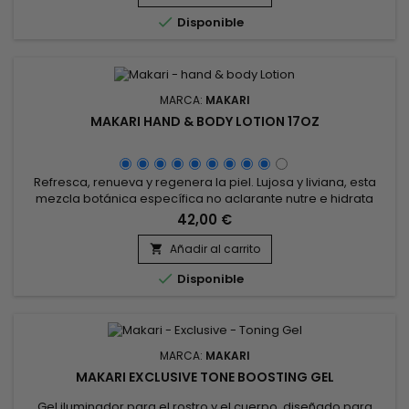
tersa.&nbsp; Sin parabenos, ingredientes unificantes o...

Disponible
MARCA:
MAKARI
MAKARI HAND & BODY LOTION 17OZ
Refresca, renueva y regenera la piel. Lujosa y liviana, esta
mezcla botánica específica no aclarante nutre e hidrata
durante todo el día, sin dejar residuos grasos. &nbsp;Makari
42,00 €
Hand & Body Lotion Cuerpo Vela hidrata profundamente el
cuerpo, lo calma y restaura la comodidad y la flexibilidad. ¡La
Añadir al carrito

piel está hidratada, flexible y suave como la seda...

Disponible
MARCA:
MAKARI
MAKARI EXCLUSIVE TONE BOOSTING GEL
Gel iluminador para el rostro y el cuerpo, diseñado para