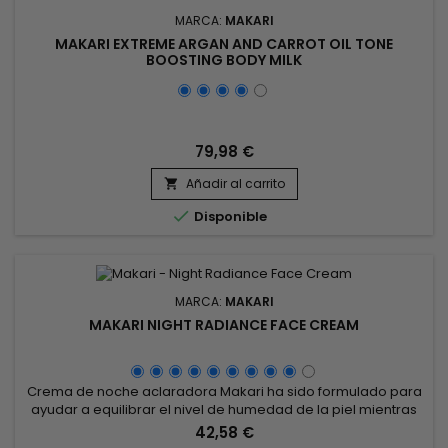
MARCA:
MAKARI
MAKARI EXTREME ARGAN AND CARROT OIL TONE
BOOSTING BODY MILK
79,98 €
Añadir al carrito


Disponible
MARCA:
MAKARI
MAKARI NIGHT RADIANCE FACE CREAM
Crema de noche aclaradora Makari ha sido formulado para
ayudar a equilibrar el nivel de humedad de la piel mientras
elimina las manchas oscuras y las imperfecciones. Makari
42,58 €
Lightening Night Cream regula la producción de sebo y