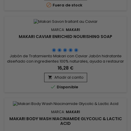
SPF-46 de amplio espectro. Calma y protege la piel. Fórmula

Fuera de stock
ligera...
MARCA:
MAKARI
MAKARI CAVIAR ENRICHED NOURISHING SOAP
Jabón de Tratamiento Makari con Caviar Jabón hidratante
diseñado con ingredientes 100% naturales, ayuda a restaurar
una piel joven y radiante.&nbsp; Limpia profundamente la
16,28 €
piel y reduce el exceso de sebo.&nbsp; Producto económico
en comparación con otros tratamientos a base de
Añadir al carrito

caviar.&nbsp; Apto para uso diario y para todo tipo de

Disponible
pieles, incluso las...
MARCA:
MAKARI
MAKARI BODY WASH NIACINAMIDE GLYCOLIC & LACTIC
ACID