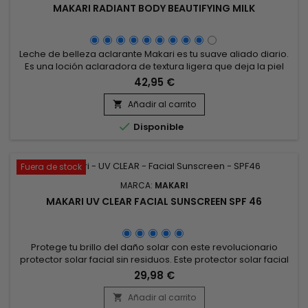
MAKARI RADIANT BODY BEAUTIFYING MILK
Leche de belleza aclarante Makari es tu suave aliado diario.
Es una loción aclaradora de textura ligera que deja la piel
con un aspecto suave y reduce rápidamente la formación
42,95 €
excesiva de pigmento. ¡Con el uso regular de MAKARI
Lightening Beauty Milk, tu piel estará visiblemente más suave
Añadir al carrito

y sobre todo más luminosa ! Elaborada a base de

Disponible
ingredientes...
Fuera de stock
MARCA:
MAKARI
MAKARI UV CLEAR FACIAL SUNSCREEN SPF 46
Protege tu brillo del daño solar con este revolucionario
protector solar facial sin residuos. Este protector solar facial
SPF-46 de amplio espectro ayuda a proteger la piel de los
29,98 €
dañinos rayos UVB y UVA que pueden causar líneas y
arrugas prematuras.Se recomienda para todo tipo de piel.
Añadir al carrito
