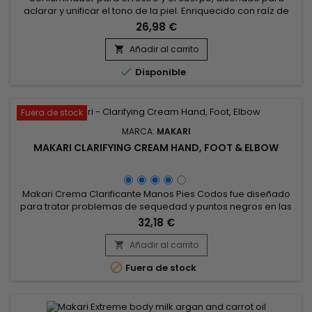
aclarar y unificar el tono de la piel. Enriquecido con raíz de
regaliz, aceite de zanahoria, ácido cítrico, ácido ascórbico y
26,98 €
extracto de raíz de morera, este gel iluminador de Makari
Exclusive penetra rápidamente para hidratar y revitalizar,
Añadir al carrito

aclarar, reafirmar la piel y unificar el tono. El Gel...

Disponible
Fuera de stock
MARCA:
MAKARI
MAKARI CLARIFYING CREAM HAND, FOOT & ELBOW
Makari Crema Clarificante Manos Pies Codos fue diseñado
para tratar problemas de sequedad y puntos negros en las
manos, pies, rodillas y codos.&nbsp; Ilumina, hidrata y
32,18 €
nutre.&nbsp; Su fórmula penetra fácilmente en la piel para
ayudar a iluminar y unir áreas rebeldes como articulaciones,
Añadir al carrito

dedos, codos y rodillas.

Fuera de stock