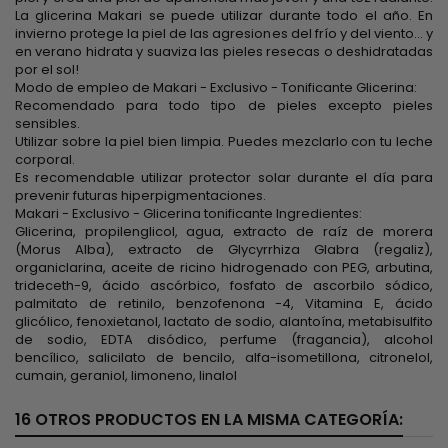
La glicerina Makari se puede utilizar durante todo el año. En
invierno protege la piel de las agresiones del frío y del viento... y
en verano hidrata y suaviza las pieles resecas o deshidratadas
por el sol!
Modo de empleo de Makari - Exclusivo - Tonificante Glicerina:
Recomendado para todo tipo de pieles excepto pieles
sensibles.
Utilizar sobre la piel bien limpia. Puedes mezclarlo con tu leche
corporal.
Es recomendable utilizar protector solar durante el día para
prevenir futuras hiperpigmentaciones.
Makari - Exclusivo - Glicerina tonificante Ingredientes:
Glicerina, propilenglicol, agua, extracto de raíz de morera
(Morus Alba), extracto de Glycyrrhiza Glabra (regaliz),
organiclarina, aceite de ricino hidrogenado con PEG, arbutina,
trideceth-9, ácido ascórbico, fosfato de ascorbilo sódico,
palmitato de retinilo, benzofenona -4, Vitamina E, ácido
glicólico, fenoxietanol, lactato de sodio, alantoína, metabisulfito
de sodio, EDTA disódico, perfume (fragancia), alcohol
bencílico, salicilato de bencilo, alfa-isometillona, ​​citronelol,
cumain, geraniol, limoneno, linalol
16 OTROS PRODUCTOS EN LA MISMA CATEGORÍA: