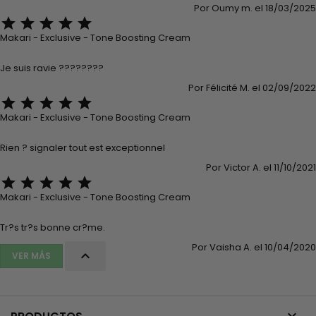
Por Oumy m. el 18/03/2025





Makari - Exclusive - Tone Boosting Cream
Je suis ravie ????????
Por Félicité M. el 02/09/2022





Makari - Exclusive - Tone Boosting Cream
Rien ? signaler tout est exceptionnel
Por Victor A. el 11/10/2021





Makari - Exclusive - Tone Boosting Cream
Tr?s tr?s bonne cr?me.
Por Vaisha A. el 10/04/2020

VER MÁS
