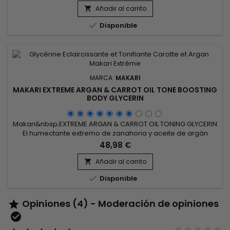
reduce las manchas oscuras.&nbsp; Su alto contenido en
Añadir al carrito

activos aclarantes proporciona resultados rápidos y

Disponible
prolongados.&nbsp;...
MARCA:
MAKARI
MAKARI EXTREME ARGAN & CARROT OIL TONE BOOSTING
BODY GLYCERIN
Makari&nbsp;EXTREME ARGAN & CARROT OIL TONING GLYCERIN
El humectante extremo de zanahoria y aceite de argán
acondiciona, hidrata, suaviza y rejuvenece la apariencia de
48,98 €
la textura de la piel y ayuda a aclarar las estrías, las
imperfecciones y las manchas, revirtiendo los signos de
Añadir al carrito

daño y brindando a la piel un brillo lustroso. ¡Este es un

Disponible
producto...
Opiniones (4) - Moderación de opiniones

