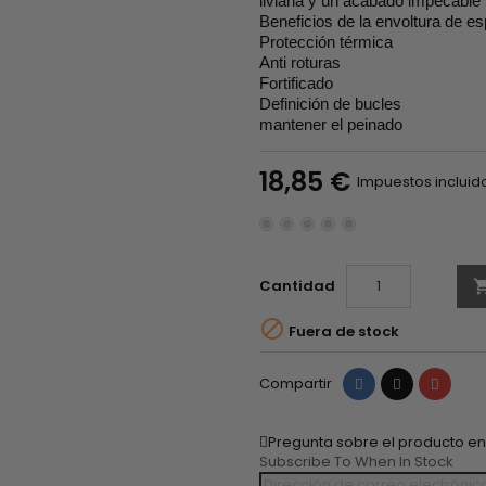
liviana y un acabado impecable 
Beneficios de la envoltura de e
Protección térmica
Anti roturas
Fortificado
Definición de bucles
mantener el peinado
18,85 €
Impuestos incluid
Cantidad

Fuera de stock
Compartir
Tuitear
Pinter
Compartir
Pregunta sobre el producto e
Subscribe To When In Stock