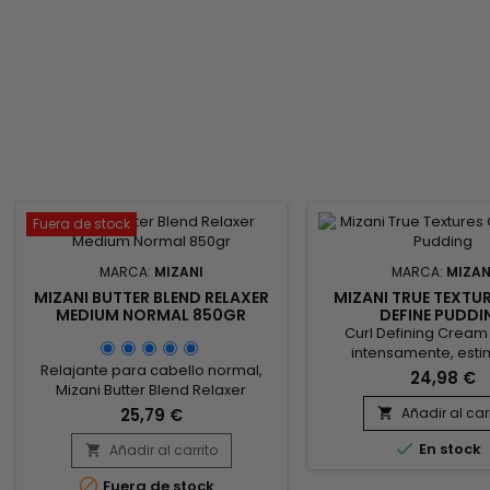
Fuera de stock
MARCA:
MIZANI
MARCA:
MIZAN
MIZANI BUTTER BLEND RELAXER
MIZANI TRUE TEXTU
MEDIUM NORMAL 850GR
DEFINE PUDDI
Curl Defining Cream
intensamente, esti
Relajante para cabello normal,
crecimiento del ca
24,98 €
Mizani Butter Blend Relaxer
combate el encrespam
medium normal alisa
cabello. ¡Con una fijació
25,79 €
Añadir al car

perfectamente el cabello y lo
crema definidora de ri

revitaliza, lucha contra la rotura y
En stock
Añadir al carrito
es ideal para el cabel

protege el cuero
húmedo y crea rizos dis

Fuera de stock
cabelludo.&nbsp; Gracias a su