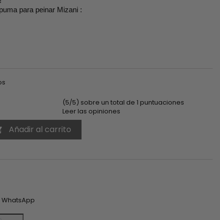
!
spuma para peinar Mizani :
os
(5/5) sobre un total de 1 puntuaciones
Leer las opiniones
Añadir al carrito

est
n WhatsApp