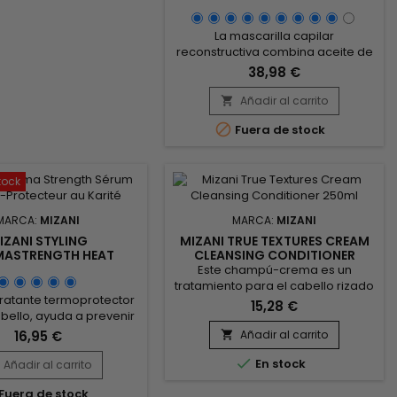
La mascarilla capilar
reconstructiva combina aceite de
soja y extracto de alga espirulina
38,98 €
para revitalizar el cabello dañado.
Rico en proteínas y nutrientes
Añadir al carrito

esenciales, el aceite de soja

Fuera de stock
hidrata profundamente y mejora
la textura del cabello, mientras
que la espirulina, cargada de
vitaminas y minerales, fortalece el
tock
cabello y estimula su
crecimiento....
MARCA:
MIZANI
MARCA:
MIZANI
IZANI STYLING
MIZANI TRUE TEXTURES CREAM
MASTRENGTH HEAT
CLEANSING CONDITIONER
TECTION SERUM
250ML
Este champú-crema es un
tratamiento para el cabello rizado
ratante termoprotector
y encrespado. En un solo paso,
15,28 €
bello, ayuda a prevenir
limpia en profundidad a la vez que
y el daño causado por las
desenreda instantáneamente,
16,95 €
Añadir al carrito

as de calor, controla el
preserva la hidratación y realza

ento y alisa el cabello.
En stock
Añadir al carrito
los patrones naturales de los rizos
sp;Mizani Styling
para un tacto suave y agradable.
Fuera de stock
ength Heat-protecting