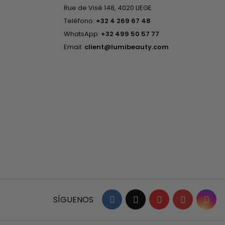
Rue de Visé 148, 4020 LIEGE
Teléfono:
+32 4 269 67 48
WhatsApp:
+32 499 50 57 77
Email:
client@lumibeauty.com
Facebook
Twitter
YouTube
Pinterest
Ins
SÍGUENOS