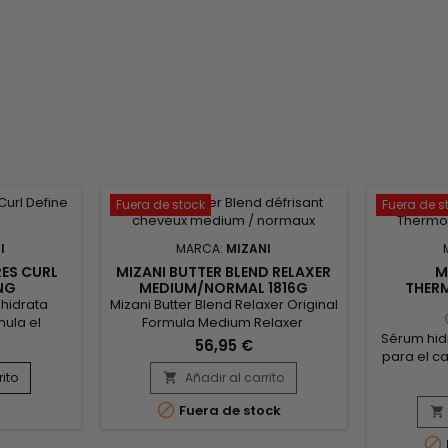
Fuera de stock
Fuera de s
I
MARCA:
MIZANI
RES CURL
MIZANI BUTTER BLEND RELAXER
M
NG
MEDIUM/NORMAL 1816G
THER
PRO
 hidrata
Mizani Butter Blend Relaxer Original
mula el
Formula Medium Relaxer
Sérum hid
bello y
Relajante para cabello normal
56,95 €
para el ca
iento. el
formulado con una mezcla ultra
la rotura 
n ligera, la
hidratante de manteca de cacao,
rito
Añadir al carrito

herramient
zos Mizani
manteca de karité y miel para

Fuera de stock
encrespami
lo seco o
brindar protección e hidratación

&nb
ciplinados,
inigualables. ¡Ideal para cabellos

Thermastr