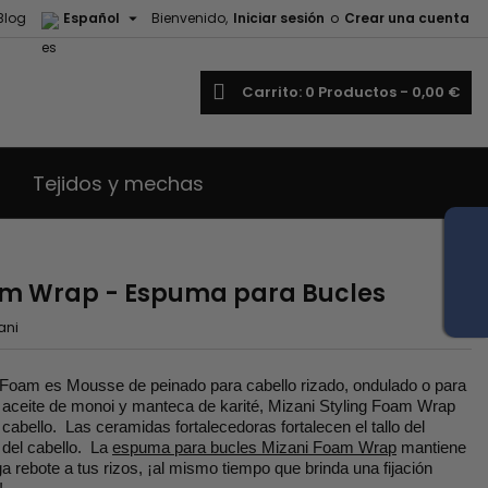

Blog
Español
Bienvenido,
Iniciar sesión
o
Crear una cuenta
uscar
Carrito
0
Productos -
0,00 €
Tejidos y mechas
oam Wrap - Espuma para Bucles
ani
Foam es Mousse de peinado para cabello rizado, ondulado o para
 aceite de monoi y manteca de karité, Mizani Styling Foam Wrap
 cabello. Las ceramidas fortalecedoras fortalecen el tallo del
a del cabello. La
espuma para bucles Mizani Foam Wrap
mantiene
a rebote a tus rizos, ¡al mismo tiempo que brinda una fijación