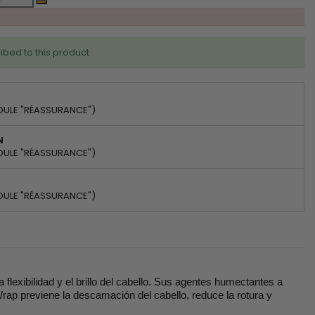
ibed to this product
DULE "RÉASSURANCE")
N
DULE "RÉASSURANCE")
DULE "RÉASSURANCE")
exibilidad y el brillo del cabello. Sus agentes humectantes a
rap previene la descamación del cabello, reduce la rotura y