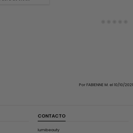
Su fórmula única, enriquecida con
rtalece la barrera del
aceites de marula, oliva y coco,
 intercelular, nutre,
así como antioxidantes,...
n la fibra capilar para
n profundidad.&nbsp;...
Por FABIENNE M. el 10/10/2021
CONTACTO
lumibeauty