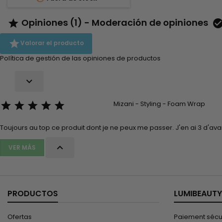
flexibles y perfec
fórmula enriquecida con
definidos ! Beneficios :
proteínas de Trigo, Miel y
crecimiento del cabel
Opiniones (1) - Moderación de opiniones

mantecas de Karité y Cacao, el
alarga los...
alisador para cabello normal de

Valorar el producto
Mizani ayuda a fortalecer los
folículos pilosos...
Política de gestión de las opiniones de productos

Mizani - Styling - Foam Wrap





Toujours au top ce produit dont je ne peux me passer. J'en ai 3 d'av

VER MÁS
PRODUCTOS
LUMIBEAUTY
Ofertas
Paiement sécu