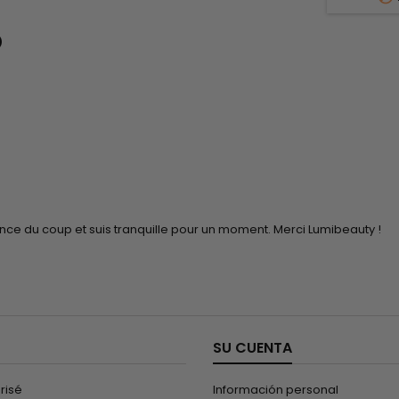
tamente
gruesos y normales! Mizani Butter
Serum fo
Estimula el
Blend Relaxer Medium Normal
cemento
loDefine y
suaviza el cabello rizado y

penetra e
encrespado...
reparar e
ance du coup et suis tranquille pour un moment. Merci Lumibeauty !
SU CUENTA
risé
Información personal