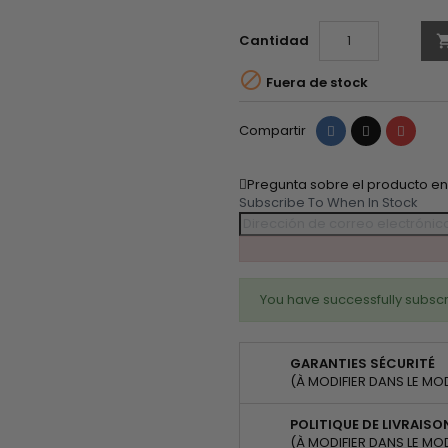
Cantidad

Fuera de stock
Compartir
Tuitear
Pinter
Compartir
Pregunta sobre el producto e
Subscribe To When In Stock
You have successfully subscr
GARANTIES SÉCURITÉ
(À MODIFIER DANS LE MO
POLITIQUE DE LIVRAISO
(À MODIFIER DANS LE MO