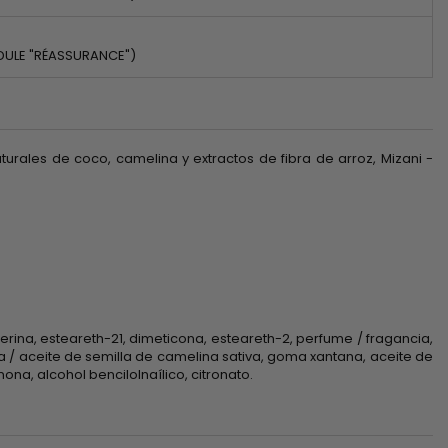
DULE "RÉASSURANCE")
urales de coco, camelina y extractos de fibra de arroz, Mizani -
icerina, esteareth-21, dimeticona, esteareth-2, perfume / fragancia,
va / aceite de semilla de camelina sativa, goma xantana, aceite de
ona, alcohol bencilolnaílico, citronato.