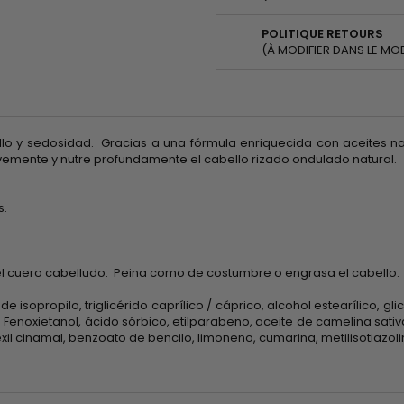
POLITIQUE RETOURS
(À MODIFIER DANS LE MO
lo y sedosidad. Gracias a una fórmula enriquecida con aceites nat
uavemente y nutre profundamente el cabello rizado ondulado natural.
s.
el cuero cabelludo. Peina como de costumbre o engrasa el cabello.
 isopropilo, triglicérido caprílico / cáprico, alcohol estearílico, gl
14 Fenoxietanol, ácido sórbico, etilparabeno, aceite de camelina sati
xil cinamal, benzoato de bencilo, limoneno, cumarina, metilisotiazolin