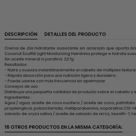
DESCRIPCIÓN
DETALLES DEL PRODUCTO
Crema de día hidratante suavizante sin aclarado que aporta bril
Coconut Soufflé Light Moisturizing Hairdress protege e hidrata s
Sin aceite mineral ni parafina. 227g
Resultados :
- Nutre y suaviza instantáneamente el cabello de múltiples textura
- Rápida absorción para una nutrición ligera y duradera.
- Puede usarse con más frecuencia sin apelmazar
Consejos de uso :
Distribuya una pequeña cantidad de producto sobre el cabello y 
Ingredientes :
Agua / agua, aceite de coco nucifera / aceite de coco, palmitato de
propilenglicol, poliacrilamida, metilparabenina, isoparafina C13-
salvado de oryza sativa / aceite de salvado de arroz, laureth-7, he
16 OTROS PRODUCTOS EN LA MISMA CATEGORÍA: