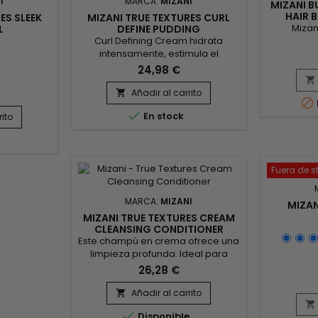
I
MARCA:
MIZANI
MIZANI B
HAIR 
ES SLEEK
MIZANI TRUE TEXTURES CURL
Mizan
L
DEFINE PUDDING
Curl Defining Cream hidrata
intensamente, estimula el
Sham
crecimiento del cabello y
neutral
24,98 €
combate el encrespamiento. el
indicado

cabello. ¡Con una fijación ligera, la
Balance
Añadir al carrito


crema definidora de rizos Mizani
después 

En stock
rito
es ideal para el cabello seco o
sus propi
húmedo y crea rizos disciplinados,
champú n
flexibles y perfectamente
elimin
definidos ! Beneficios :Estimula el
cabell
crecimiento del cabelloDefine y
Balance Ha
Fuera de s
alarga los...
enri
MARCA:
MIZANI
MIZAN
MIZANI TRUE TEXTURES CREAM
CLEANSING CONDITIONER
500ML
Este champú en crema ofrece una
limpieza profunda. Ideal para
cabello rizado y encrespado El
26,28 €
acondicionador limpiador en
crema Mizani True Textures
Añadir al carrito

elimina las impurezas, desenreda


Disponible
el cabello rizado en un solo paso,