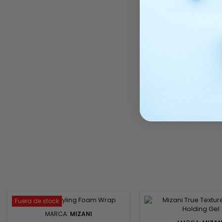
Fuera de stock
MARCA:
MIZANI