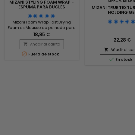
MARCA:
MIZAN
MIZANI STYLING FOAM WRAP -
ESPUMA PARA BUCLES
MIZANI TRUE TEXTUR
HOLDING GE
Mizani Foam Wrap Fast Drying
Foam es Mousse de peinado para
cabello rizado, ondulado o para
18,85 €
peinar. Gracias a su mezcla de
22,28 €
aceite de monoi y manteca de
Añadir al carrito

karité, Mizani Styling Foam Wrap
Añadir al car


Fuera de stock
hidrata y nutre perfectamente tu

En stock
cabello. Las ceramidas
fortalecedoras fortalecen el tallo
del cabello y luchan contra la
rotura del cabello. La espuma
para bucles...