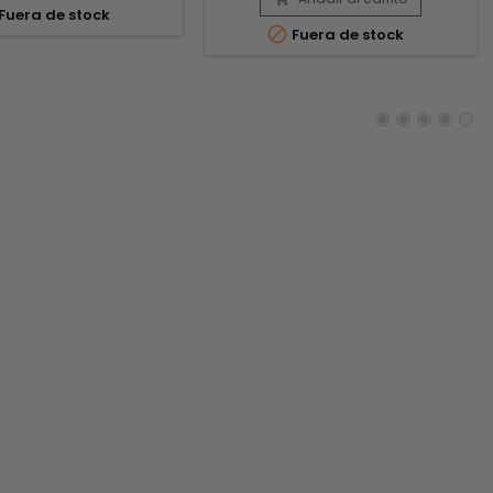
Fuera de stock
nudos, aumenta la densidad y

Fuera de stock
fortalece la fibra capilar a la vez
que asegura una protección
óptima frente a las agresiones
externas.Enriquecido con aceite
de semilla de hinojo y aceite de
coco, este...