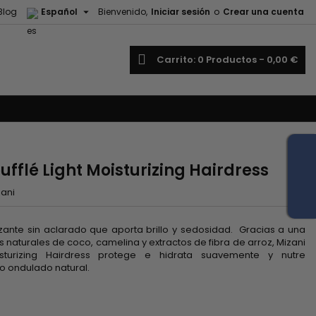

Blog
Español
Bienvenido,
Iniciar sesión
o
Crear una cuenta
uscar
Carrito
0
Productos -
0,00 €
fflé Light Moisturizing Hairdress
zani
zante sin aclarado que aporta brillo y sedosidad. Gracias a una
 naturales de coco, camelina y extractos de fibra de arroz, Mizani
sturizing Hairdress protege e hidrata suavemente y nutre
o ondulado natural.