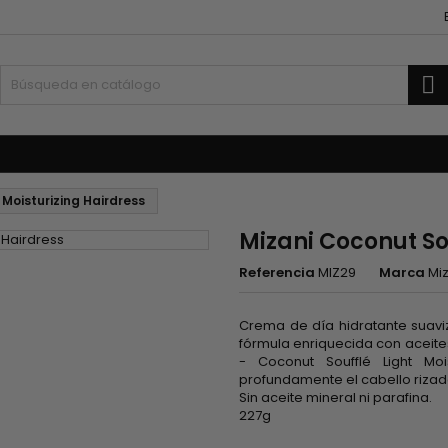
B
nfantes
Accesorios
Tejidos y mechas
 Moisturizing Hairdress
Mizani Coconut Sou
Referencia
MIZ29
Marca
Mi
Crema de día hidratante suavi
fórmula enriquecida con aceites
- Coconut Soufflé Light Moi
profundamente el cabello rizad
Sin aceite mineral ni parafina.
227g