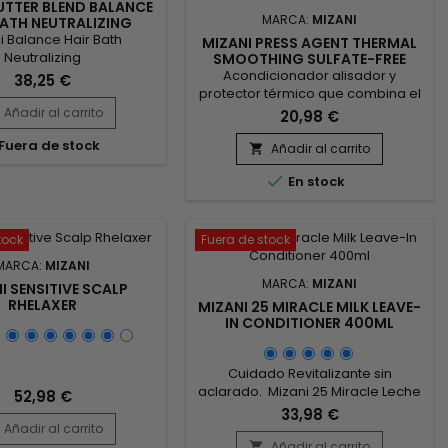
UTTER BLEND BALANCE
también...
MARCA:
MIZANI
BATH NEUTRALIZING
SHAMPOO
i Balance Hair Bath
MIZANI PRESS AGENT THERMAL
Neutralizing
SMOOTHING SULFATE-FREE
CONDITIONER - 250ML
Acondicionador alisador y
poo&nbsp;Champú
38,25 €
protector térmico que combina el
izante y calmante con
aceite de semillas de Cannabis
r de color rosa, Mizani
Añadir al carrito
20,98 €
Sativa y el aceite de menta para
 Hair Bath se utiliza
Fuera de stock
un cuidado capilar revitalizante.
del alisado.&nbsp; Con
Añadir al carrito

Protege contra los daños térmicos
edades quelantes, este

En stock
durante el peinado, alisa el
eutralizante ayuda a
cabello y reduce el frizz. El aceite
ar minerales para un
de Cannabis Sativa proporciona
o sano.&nbsp; Mizani
una hidratación intensa sin
ir Bath con una fórmula
tock
Fuera de stock
apelmazar, mientras que el aceite
quecida con Miel...
MARCA:
MIZANI
de...
MARCA:
MIZANI
I SENSITIVE SCALP
RHELAXER
MIZANI 25 MIRACLE MILK LEAVE-
IN CONDITIONER 400ML
Cuidado Revitalizante sin
aclarado. Mizani 25 Miracle Leche
52,98 €
aporta la hidratación necesaria,
33,98 €
nutre en profundidad, facilita el
Añadir al carrito
desenredado eliminando los
Añadir al carrito
