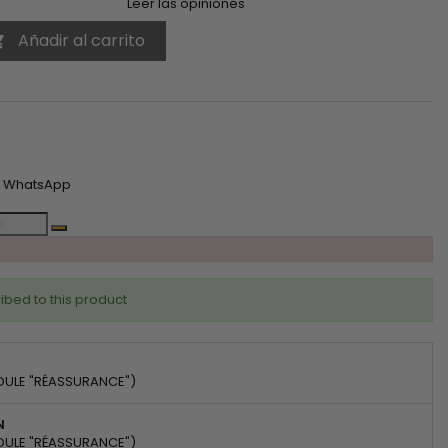
Leer las opiniones
Añadir al carrito

est
n WhatsApp
ibed to this product
DULE "RÉASSURANCE")
N
DULE "RÉASSURANCE")