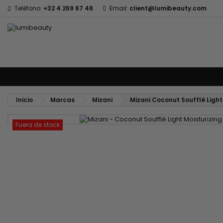
Teléfono:
+32 4 269 67 48
Email:
client@lumibeauty.com
Menu
Marcas
Cuidado del cabello
Cuidado corporal y facial
I
Inicio
Marcas
Mizani
Mizani Coconut Soufflé Light
Fuera de stock