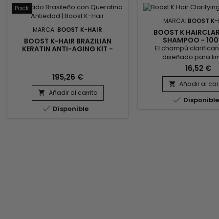
Pack
MARCA:
BOOST K-
MARCA:
BOOST K-HAIR
BOOST K HAIRCLAR
SHAMPOO - 10
BOOST K-HAIR BRAZILIAN
El champú clarifican
KERATIN ANTI-AGING KIT -
LISADO BRASILEÑO ANTIEDAD -
diseñado para li
1000ML
profundamente el
16,52 €
cabelludo y eliminar lo
195,26 €
de productos capilares
Añadir al car

su fórmula enriquec
Añadir al carrito


Disponibl
Hydrolyzed Wheat Protei

Disponible
eficazmente la fibra
mientras ayuda a ref
estructura del cabello. 
Clarifying Shampoo e
exceso de sebo, l