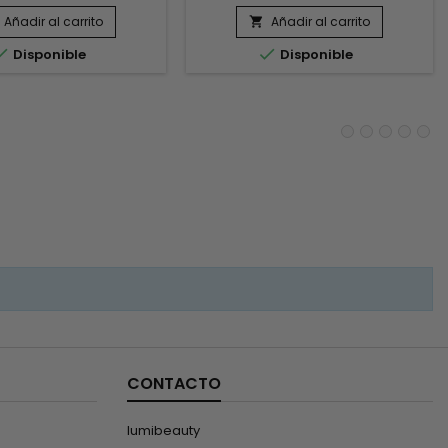
l cabello.&nbsp; Esta
y alisar la fibra capilar. Su fórmula
la muy suave está
combina queratina, proteína
Añadir al carrito
Añadir al carrito

ida con queratina para
esencial del cabello, con


Disponible
Disponible
alizar e hidratar el
Astrocaryum Murumuru Fruit
&nbsp; ¡Deja el cabello
Extract, reconocido por sus
ente brillante y sedoso
propiedades nutritivas. Esta
al tacto!
sinergia ayuda a restaurar la
estructura capilar, mejorar la
resistencia del cabello...
CONTACTO
lumibeauty