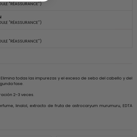
DULE "RÉASSURANCE")
N
DULE "RÉASSURANCE")
DULE "RÉASSURANCE")
 Elimina todas las impurezas y el exceso de sebo del cabello y del
egunda fase.
ración 2-3 veces.
rfume, linalol, extracto de fruta de astrocaryum murumuru, EDTA