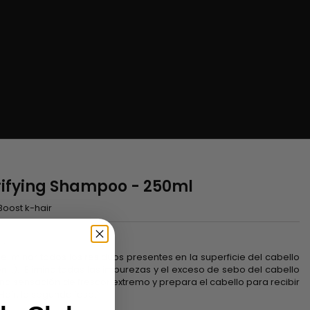
arifying Shampoo - 250ml
Boost k-hair
ir
eliminar todos los residuos presentes en la superficie del cabello
...). Elimina todas las impurezas y el exceso de sebo del cabello
na sensación de frescor extremo y prepara el cabello para recibir
Hair, la segunda fase.