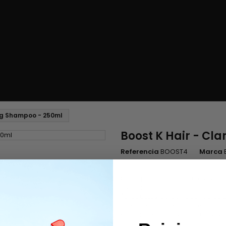
ing Shampoo - 250ml
Boost K Hair - Cl
Referencia
BOOST4
Marca
Champú clarificante Boost K-Ha
es un champú clarificante para 
(productos de peinado, polución
y del cuero cabelludo. Aporta u
el tratamiento alisador Boost K-