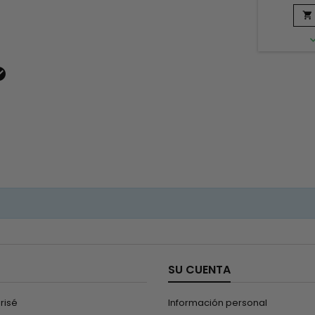
nutre e
fórmu

enriquec
revit
cabello.
increíblem

SU CUENTA
risé
Información personal