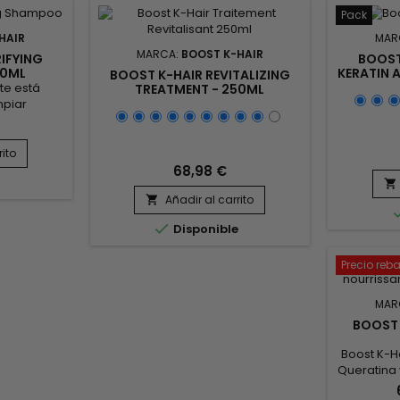
Pack
HAIR
MAR
MARCA:
BOOST K-HAIR
IFYING
BOOST
00ML
KERATIN 
BOOST K-HAIR REVITALIZING
te está
TREATMENT - 250ML
mpiar
 cuero
s residuos
. Gracias a
rito
ida con
68,98 €
e
n, purifica

Añadir al carrito
 capilar

orzar la

Disponible
Boost K Hair
limina el
as...
Precio reb
MAR
BOOST 
Boost K-H
Queratina
sulfatos 