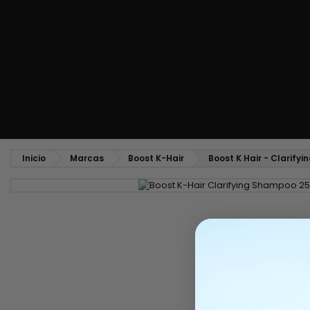
Peine alisador y peinado hacia atrás
Cepillo para soplado y secado
Tejidos y mechas
Tejidos brasileños
Pelucas y postizos
Extensiones con clip
Pelucas naturales
Separadores de mecha
Pelucas sintéticas
Top Closures
Postizos
Extensiones de queratina
Inicio
Marcas
Boost K-Hair
Boost K Hair - Clarify