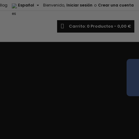

Blog
Español
Bienvenido,
Iniciar sesión
o
Crear una cuenta
uscar
Carrito
0
Productos -
0,00 €