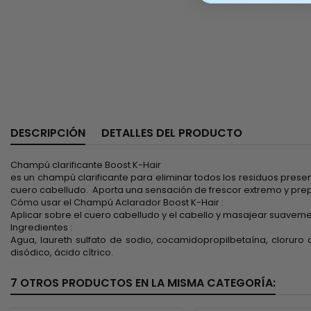
DESCRIPCIÓN
DETALLES DEL PRODUCTO
Champú clarificante Boost K-Hair
es un champú clarificante para eliminar todos los residuos presen
cuero cabelludo. Aporta una sensación de frescor extremo y prepar
Cómo usar el Champú Aclarador Boost K-Hair :
Aplicar sobre el cuero cabelludo y el cabello y masajear suavem
Ingredientes :
Agua, laureth sulfato de sodio, cocamidopropilbetaína, cloruro
disódico, ácido cítrico.
7 OTROS PRODUCTOS EN LA MISMA CATEGORÍA: