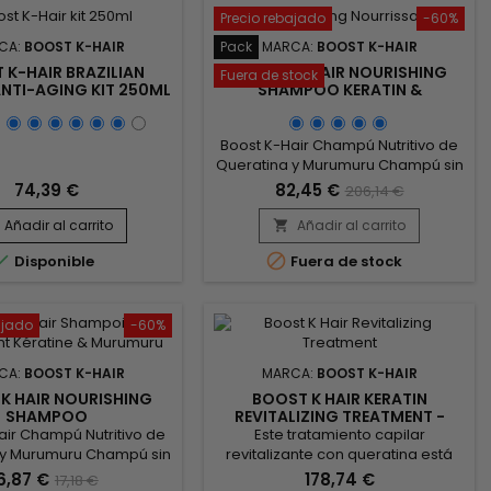
Precio rebajado
-60%
Pack
CA:
BOOST K-HAIR
MARCA:
BOOST K-HAIR
 K-HAIR BRAZILIAN
BOOST K-HAIR NOURISHING
Fuera de stock
ANTI-AGING KIT 250ML
SHAMPOO KERATIN &
MURUMURU 12-PACK
Boost K-Hair Champú Nutritivo de
Queratina y Murumuru Champú sin
sulfatos que limpia suavemente y
74,39 €
82,45 €
206,14 €
nutre el cabello.&nbsp; Esta
fórmula muy suave está
Añadir al carrito
Añadir al carrito

enriquecida con queratina para


Disponible
Fuera de stock
revitalizar e hidratar el cabello.
¡Deja el cabello increíblemente
brillante y sedoso al tacto!
ajado
-60%
CA:
BOOST K-HAIR
MARCA:
BOOST K-HAIR
K HAIR NOURISHING
BOOST K HAIR KERATIN
SHAMPOO
REVITALIZING TREATMENT -
1000ML
air Champú Nutritivo de
Este tratamiento capilar
 y Murumuru Champú sin
revitalizante con queratina está
que limpia suavemente y
diseñado para fortalecer, reparar
6,87 €
178,74 €
17,18 €