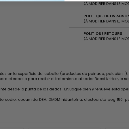
(À MODIFIER DANS LE MO
POLITIQUE DE LIVRAISO
(À MODIFIER DANS LE MO
POLITIQUE RETOURS
(À MODIFIER DANS LE MO
tes en la superficie del cabello (productos de peinado, polución...).
a el cabello para recibir el tratamiento alisador Boost K-Hair, la s
ente desde la punta de los dedos. Enjuague bien y renueve esta ope
 de sodio, cocamida DEA, DMDM hidantoína, diestearato peg 150, pe