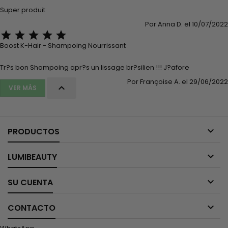
Super produit
Por Anna D. el 10/07/2022





Boost K-Hair - Shampoing Nourrissant
Tr?s bon Shampoing apr?s un lissage br?silien !!! J?afore
Por Françoise A. el 29/06/2022

VER MÁS

PRODUCTOS

LUMIBEAUTY

SU CUENTA

CONTACTO