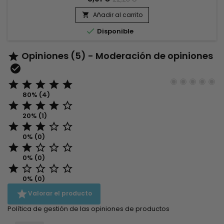
protegerá de la rotura, la sequedad y la porosidad. A partir
de ahora, añade KERAPLEX a tu preparación, y le darás a tu
Añadir al carrito

cabello: ¡Reparación, Fuerza, Elasticidad, Hidratación,...

Disponible
Opiniones (5) - Moderación de opiniones







80% (4)





20% (1)





0% (0)





0% (0)





0% (0)

Valorar el producto
Política de gestión de las opiniones de productos