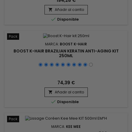
194,28 €
con fitoqueratina, caolín y pantenol, el tratamiento de
keratina brasileña Premium Keratin Caviar combate
Añadir al carrito

eficazmente el frizz y fortalece la fibra capilar para prevenir

Disponible
la rotura. Este...
Pack
MARCA:
BOOST K-HAIR
BOOST K-HAIR BRAZILIAN KERATIN ANTI-AGING KIT
250ML
74,39 €
Añadir al carrito


Disponible
Pack
MARCA:
KEE MEE