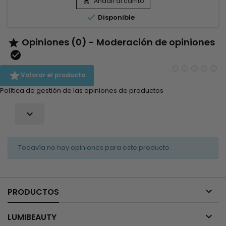
cabello encrespado alisa hasta el 100% del cabello rizado y
Añadir al carrito

encrespado, elimina el encrespamiento y proporciona un...

Disponible
Opiniones (0) - Moderación de opiniones



Valorar el producto
Política de gestión de las opiniones de productos

Todavía no hay opiniones para este producto.

PRODUCTOS

LUMIBEAUTY