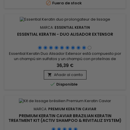

Fuera de stock
fortalece,...
MARCA:
ESSENTIAL KERATIN
ESSENTIAL KERATIN - DUO ALISADOR EXTENSOR
Essential Keratin Duo Alisador Extensor está compuesto por
un champú sin sulfatos y un champú con proteínas de
queratina y seda.&nbsp; Tratamiento alisante prolongador,
36,39 €
Essential Keratin dúo amplifica el efecto del alisado, protege
y nutre el cabello.&nbsp; Rico en 10 aceites y queratina,
Añadir al carrito

acentúa los efectos del alisado, el cabello queda

Disponible
disciplinado,...
MARCA:
PREMIUM KERATIN CAVIAR
PREMIUM KERATIN CAVIAR BRAZILIAN KERATIN
TREATMENT KIT (ACTIV SHAMPOO & REVITALIZ SYSTEM)
- 150ML