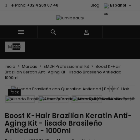

Teléfono:
+32 4 269 67 48
Blog
Español



MENU
Inicio
Marcas
EM2H Professionnel Kit
Boost K-Hair
Brazilian Keratin Anti-Aging Kit - lisado Brasileño Antiedad -
1000ml
Pack
Boost K-Hair Brazilian Keratin Anti-
Aging Kit - lisado Brasileño
Antiedad - 1000ml