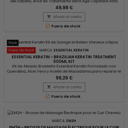
del cabello, el Kit de Tratamiento Blind'Age Capillaire está
compuesto por un Champú Clarificante para limpiar
49,98 €
profundamente el cabello y prepararlo para el tratamiento,
así como por Blind'Age Capillaire, el tratamiento reparador
Añadir al carrito

con Queratina y proteínas de Seda. ¡Hidrata profundamente

Fuera de stock
y...
Pack
Fuera de stock
MARCA:
ESSENTIAL KERATIN
ESSENTIAL KERATIN - BRAZILIAN KERATIN TREATMENT
500ML KIT
Kit de Alisado Brasileño Essential Keratin Formulado con
Queratina, Aloe Vera y Aceite de Macadamia para reparar el
cabello hasta el córtex, aportando flexibilidad y brillo.
99,29 €
Diseñado para cabellos muy rizados, ensortijados y
encrespados, el Alisado Esencial de Queratina Brasileña
Añadir al carrito

reduce el volumen, controla el encrespamiento y

Fuera de stock
proporciona resultados...
MARCA:
EM2H
EM2H - BROSSE DE MASSAGE ÉLECTRIQUE POUR LE CUIR