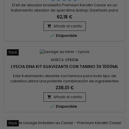
El kit de alisador brasileño Premium Keratin Caviar es un
tratamiento alisador de queratina.&nbsp; Diseñado para
cabello seco y dañado, este alisado brasileño también es
62,18 €
perfecto para tipos de cabello.&nbsp; Rica en Queratina,
fortalece, envuelve y repara el cabello dañado y
Añadir al carrito

debilitado.&nbsp; El Caviar de Queratina Premium brinda

Disponible
flexibilidad, brillo,...
Pack
MARCA:
LYSCIA
LYSCIA DNA KIT SUAVIZANTE CON TANINO 3X 1000ML
Este tratamiento alisante con taninos para todo tipo de
cabellos utiliza una potente combinación de ingredientes
naturales para reparar, recubrir y suavizar el cabello, al
238,01 €
tiempo que lo nutre intensamente. El Alisado Tanino de Lyscia
es un tratamiento que incluye proteína de soja, reconocida
Añadir al carrito

por su capacidad para fortalecer la estructura del cabello

Disponible
y...
Pack