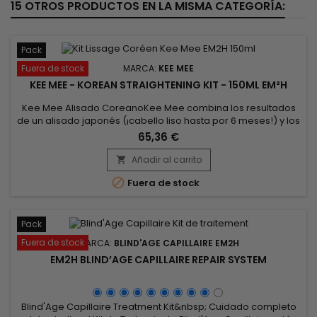
15 OTROS PRODUCTOS EN LA MISMA CATEGORÍA:
Pack
Fuera de stock
MARCA:
KEE MEE
KEE MEE - KOREAN STRAIGHTENING KIT - 150ML EM²H
Kee Mee Alisado CoreanoKee Mee combina los resultados
de un alisado japonés (¡cabello liso hasta por 6 meses!) y los
de un alisado brasileño (reparación total del
65,36 €
cabello).&nbsp; Se puede utilizar en cabellos coloreados,
naturales, decolorados, con mechas, incluso
Añadir al carrito

dañados.&nbsp; El alisado coreano Kee Mee da rigidez,

Fuera de stock
flexibilidad y, sobre todo, ¡nunca...
Pack
Fuera de stock
MARCA:
BLIND'AGE CAPILLAIRE EM2H
EM2H BLIND’AGE CAPILLAIRE REPAIR SYSTEM
Blind'Age Capillaire Treatment Kit&nbsp; Cuidado completo