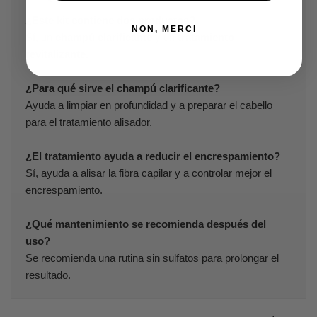
¿Este kit contiene dos productos?
NON, MERCI
Sí, un
champú clarificante
y un
tratamiento
revitalizante
.
¿Para qué sirve el champú clarificante?
Ayuda a limpiar en profundidad y a preparar el cabello
para el tratamiento alisador.
¿El tratamiento ayuda a reducir el encrespamiento?
Sí, ayuda a alisar la fibra capilar y a controlar mejor el
encrespamiento.
¿Qué mantenimiento se recomienda después del
uso?
Se recomienda una rutina sin sulfatos para prolongar el
resultado.