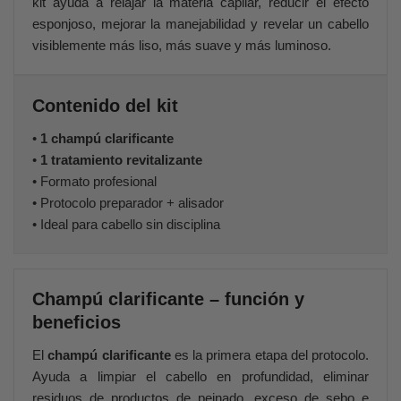
kit ayuda a relajar la materia capilar, reducir el efecto
esponjoso, mejorar la manejabilidad y revelar un cabello
visiblemente más liso, más suave y más luminoso.
Contenido del kit
•
1 champú clarificante
•
1 tratamiento revitalizante
• Formato profesional
• Protocolo preparador + alisador
• Ideal para cabello sin disciplina
Champú clarificante – función y
beneficios
El
champú clarificante
es la primera etapa del protocolo.
Ayuda a limpiar el cabello en profundidad, eliminar
residuos de productos de peinado, exceso de sebo e