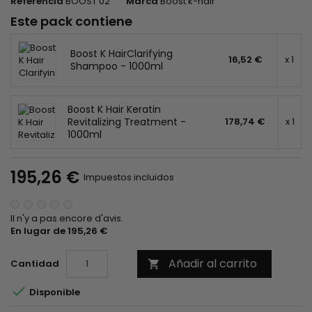
Referencia
BOOST 02
Marca
Boost k-hair
Este pack contiene
Boost K HairClarifying
16,52 €
x 1
Shampoo - 1000ml
Boost K Hair Keratin
Revitalizing Treatment -
178,74 €
x 1
1000ml
195,26 €
Impuestos incluidos
Il n'y a pas encore d'avis.
En lugar de 195,26 €
Añadir al carrito
Cantidad


Disponible