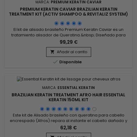
MARCA:
PREMIUM KERATIN CAVIAR
PREMIUM KERATIN CAVIAR BRAZILIAN KERATIN
TREATMENT KIT (ACTIV SHAMPOO & REVITALIZ SYSTEM)
- 500ML
El kit de alisado brasileño Premium Keratin Caviar es un
tratamiento alisador de Queratina.&nbsp; Diseñado para
cabello seco y dañado, este alisado brasileño también es
99,29 €
perfecto para tipos de cabello.&nbsp; Rica en queratina,
fortalece, envuelve y repara el cabello dañado y debilitado.
Añadir al carrito

&nbsp;Premium Keratin Caviar brinda flexibilidad, brillo,

Disponible
revela un...
MARCA:
ESSENTIAL KERATIN
BRAZILIAN KERATIN TREATMENT AFRO HAIR ESSENTIAL
KERATIN 150ML KIT
Este kit de Alisado brasileño con queratina para cabello
encrespado (Afros) repara al instante el cabello dañado y
poroso, hidrata en profundidad el cabello seco y apagado y
62,18 €
combate la rotura. El Alisado brasileño Essential Keratin para