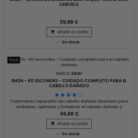
CHEVELU
59,98 €
Añadir al carrito


En stock
Pack
MARCA:
EM2H
EM2H - 60 SECONDES - CUIDADO COMPLETO PARA EL
CABELLO DAÑADO
Tratamiento reparador de cabello dañado diseñado para
revitalizar, optimizar y fortalecer el cabello dañado y
debilitado.&nbsp; Em2h 60 secondes Smart Solution rellena,
46,88 €
fortalece la fibra desde el interior e hidrata suavemente el
cabello.&nbsp; Gracias a su fórmula ultraconcentrada con
Añadir al carrito

un 98% de ingredientes vegetales, el tratamiento reparador

En stock
de...