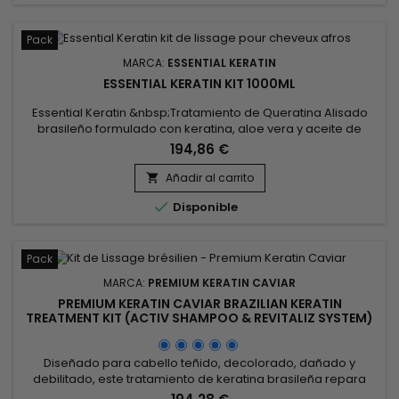
Pack
MARCA:
ESSENTIAL KERATIN
ESSENTIAL KERATIN KIT 1000ML
Essential Keratin &nbsp;Tratamiento de Queratina Alisado
brasileño formulado con keratina, aloe vera y aceite de
macadamia para reparar el cabello hasta la corteza y
194,86 €
alisarlo por un período de 3 a 5 meses. ¡Facilita el peinado y
reduce el tiempo de secado, detiene la caída del cabello y
Añadir al carrito

hace desaparecer las puntas abiertas para un cabello

Disponible
flexible,...
Pack
MARCA:
PREMIUM KERATIN CAVIAR
PREMIUM KERATIN CAVIAR BRAZILIAN KERATIN
TREATMENT KIT (ACTIV SHAMPOO & REVITALIZ SYSTEM)
- 1000ML
Diseñado para cabello teñido, decolorado, dañado y
debilitado, este tratamiento de keratina brasileña repara
profundamente, hidrata intensamente y alisa. Enriquecido