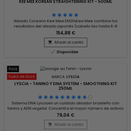
KEE MEE KOREAN STRAIGHTENING KIT - 500ML
Alisado Coreano Kee Mee EM2H¡Kee Mee combina los
resultados del alisado japonés (cabello liso hasta 6-8
meses) y los del alisado brasileño (reparación total del
154,88 €
cabello)!&nbsp; Se puede utilizar en todo tipo de cabello,
teñido, natural, decolorado, con mechas, incluso dañado. ¡¡El
Añadir al carrito

alisado coreano Kee Mee te da rigidez, flexibilidad y no daña

Disponible
el cabello...
Pack
Fuera de stock
MARCA:
LYSCIA
LYSCIA - TANINO Y DNA SYSTEM - SMOOTHING KIT
250ML
Sistema DNA Lysciaes un cuidado alisador brasileño con
tanino y ADN vegetal. Concentra el mayor número de activos
para alisar hasta el 100% (incluso el cabello encrespado),
79,04 €
reparar, nutrir intensamente el cabello, de la raíz a las
puntas. Su fórmula excepcional a base de ADN, Seriliss,
Añadir al carrito

ceramidas fortificantes y aceites preciosos revitaliza,