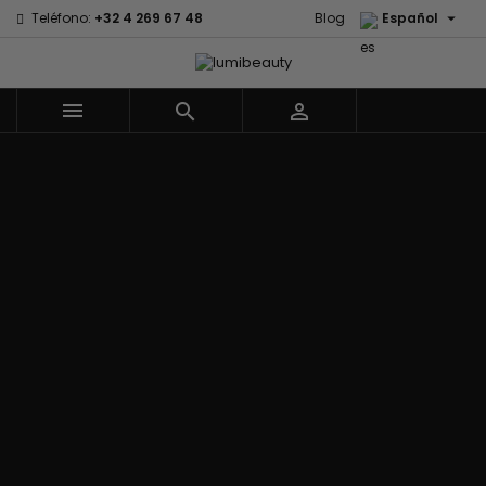

Teléfono:
+32 4 269 67 48
Blog
Español



Menu
Marcas
Civic Cream
60 secondes
Izzy Coiffe
Creme Of
Em2h
Jessicurl
Nature
Palmers
Affirm
Kee Mee
Curls
Premium Keratin
Alikay Naturals
KeraCare
CurlyWorld
Caviar
Agadir
Keraplex
Dark and Lovely
PureScalp Hair
Ambi Skin Care
Kinky Curly
Design
Spa
ApHogee
Lyscia Tanin
Essentials
Rafete Skin
As I Am
Alisado
DevaCurl
Shea Moisture
Avlon Texture
Makari de
Dudu-Osun
Shea Moisture -
Release
Suisse
Eco Styler
KIDS
Babyliss Pro
Makari Bebe
EM2H
Sibel
Biopeptides -
Care
EM2H
Skin Light
EM2H
Mielle
Professionnel
Sunny Isle
Black Radiance
Organics
Kit
Syntonics
Blind'age
Miss Jessie's