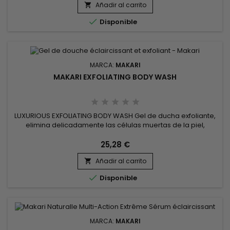
Añadir al carrito
favorece una tez más luminosa y uniforme.&nbsp; Apto para

todo...

Disponible
MARCA:
MAKARI
MAKARI EXFOLIATING BODY WASH
LUXURIOUS EXFOLIATING BODY WASH Gel de ducha exfoliante,
elimina delicadamente las células muertas de la piel,
revelando una piel más suave y radiante.&nbsp; Su acción
exfoliante ayuda a reducir la apariencia de imperfecciones y
25,28 €
manchas, dejando la piel visiblemente más clara.&nbsp;
Añadir al carrito
Formulado con ácido glicólico, aloe vera y pepino, el gel de

ducha...

Disponible
MARCA:
MAKARI