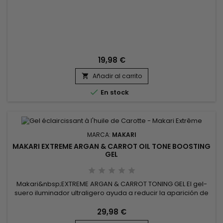
19,98 €
Añadir al carrito


En stock
MARCA:
MAKARI
MAKARI EXTREME ARGAN & CARROT OIL TONE BOOSTING
GEL
Makari&nbsp;EXTREME ARGAN & CARROT TONING GEL El gel-
suero iluminador ultraligero ayuda a reducir la aparición de
manchas oscuras, granos de acné y decoloraciones en la
cara.&nbsp; El gel aclarante Makari Extrême con aceite de
29,98 €
Zanahoria contribuye a reforzar la luminosidad de la piel,