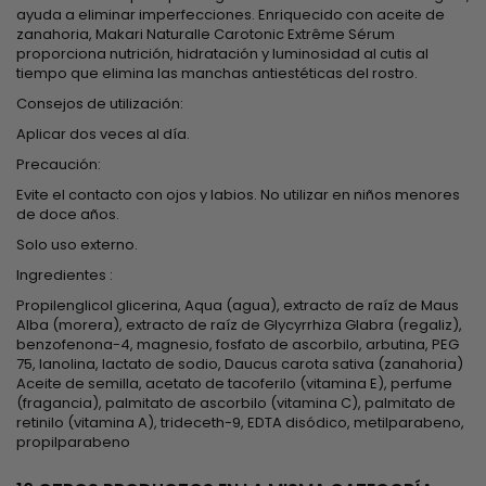
ayuda a eliminar imperfecciones. Enriquecido con aceite de
zanahoria, Makari Naturalle Carotonic Extrême Sérum
proporciona nutrición, hidratación y luminosidad al cutis al
tiempo que elimina las manchas antiestéticas del rostro.
Consejos de utilización:
Aplicar dos veces al día.
Precaución:
Evite el contacto con ojos y labios. No utilizar en niños menores
de doce años.
Solo uso externo.
Ingredientes :
Propilenglicol glicerina, Aqua (agua), extracto de raíz de Maus
Alba (morera), extracto de raíz de Glycyrrhiza Glabra (regaliz),
benzofenona-4, magnesio, fosfato de ascorbilo, arbutina, PEG
75, lanolina, lactato de sodio, Daucus carota sativa (zanahoria)
Aceite de semilla, acetato de tacoferilo (vitamina E), perfume
(fragancia), palmitato de ascorbilo (vitamina C), palmitato de
retinilo (vitamina A), trideceth-9, EDTA disódico, metilparabeno,
propilparabeno