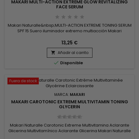
MAKARI MULTI-ACTION EXTREME GLOW REVITALIZING
FACE SERUM
Makari Naturalle&nbsp;MULTI-ACTION EXTREME TONING SERUM
SPF 15 Suero iluminador extremo multiacción Makari
NaturalleEstá enriquecido con aceite de Argán y Almendras
dulces para aportar nutrición, hidratación y luminosidad al
13,25 €
cutis mientras elimina las antiestéticas manchas del rostro.
Añadir al carrito


Disponible
Fuera de stock
MARCA:
MAKARI
MAKARI CAROTONIC EXTREME MULTIVITAMIN TONING
GLYCERIN
Makari Naturalle Carotonic Extreme Multivitamina Aclarante
Glicerina Multivitamínico Aclarante Glicerina Makari Naturalle
Carotonic Extreme a base de extractos de plantas naturales.