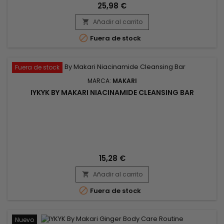
Ayuda a nutrir, hidratar e igualar la piel. Aporta luminosidad y
25,98 €
suaviza la piel. Recomendado en droguerías y consultorios
Añadir al carrito
dermatológicos, el resultado es una piel clara,...


Fuera de stock
Fuera de stock
MARCA:
MAKARI
IYKYK BY MAKARI NIACINAMIDE CLEANSING BAR
15,28 €
Añadir al carrito


Fuera de stock
Nuevo