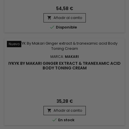
reduce la apariencia de marcas pigmentadas,
decoloraciones y signos de envejecimiento prematuro de la
54,58 €
piel con resultados tonificantes e iluminadores
Añadir al carrito
incomparables.Consejos de utilización: Aplicar mañana y

noche en todo el cuerpo, excepto...

Disponible
Nuevo
MARCA:
MAKARI
IYKYK BY MAKARI GINGER EXTRACT & TRANEXAMIC ACID
BODY TONING CREAM
35,28 €
Añadir al carrito


En stock