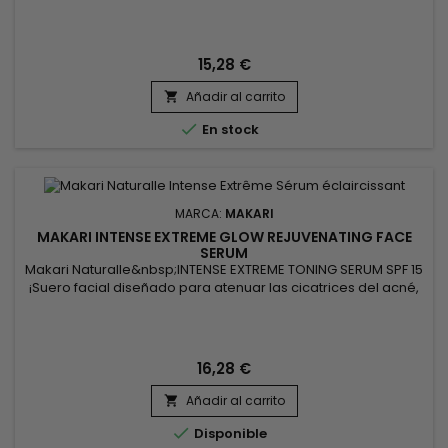
15,28 €
Añadir al carrito


En stock
MARCA:
MAKARI
MAKARI INTENSE EXTREME GLOW REJUVENATING FACE
SERUM
Makari Naturalle&nbsp;INTENSE EXTREME TONING SERUM SPF 15
¡Suero facial diseñado para atenuar las cicatrices del acné,
las cicatrices, las manchas oscuras y las decoloraciones y
revelar un cutis unificado y juvenil !&nbsp; Este tratamiento
hidratante y revitalizante SPF15 también protege la piel de los
efectos de la edad, el sol y el medio...
16,28 €
Añadir al carrito


Disponible