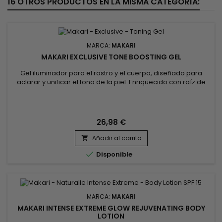
16 OTROS PRODUCTOS EN LA MISMA CATEGORÍA:
MARCA:
MAKARI
MAKARI EXCLUSIVE TONE BOOSTING GEL
Gel iluminador para el rostro y el cuerpo, diseñado para
aclarar y unificar el tono de la piel. Enriquecido con raíz de
regaliz, aceite de zanahoria, ácido cítrico, ácido ascórbico y
extracto de raíz de morera, este gel iluminador de Makari
Exclusive penetra rápidamente para hidratar y revitalizar,
aclarar, reafirmar la piel y unificar el tono. El Gel...
26,98 €
Añadir al carrito


Disponible
MARCA:
MAKARI
MAKARI INTENSE EXTREME GLOW REJUVENATING BODY
LOTION