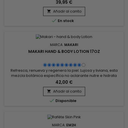
Glycolic and Rice Water estimula la producción de colágeno,
39,95 €
mejora la elasticidad de la piel, afina el tamaño de los poros
y actúa sobre las irregularidades pigmentarias para
Añadir al carrito

proporcionar una tez más luminosa y uniforme. Formulado...

En stock
MARCA:
MAKARI
MAKARI HAND & BODY LOTION 17OZ
Refresca, renueva y regenera la piel. Lujosa y liviana, esta
mezcla botánica específica no aclarante nutre e hidrata
durante todo el día, sin dejar residuos grasos. &nbsp;Makari
42,00 €
Hand & Body Lotion Cuerpo Vela hidrata profundamente el
cuerpo, lo calma y restaura la comodidad y la flexibilidad. ¡La
Añadir al carrito

piel está hidratada, flexible y suave como la seda...

Disponible
MARCA:
EM2H