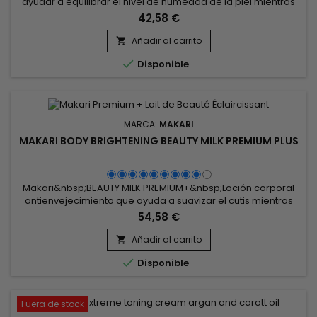
ayudar a equilibrar el nivel de humedad de la piel mientras
elimina las manchas oscuras y las imperfecciones. Makari
42,58 €
Lightening Night Cream regula la producción de sebo y
reduce las manchas oscuras.&nbsp; Su alto contenido en
Añadir al carrito

activos aclarantes proporciona resultados rápidos y

Disponible
prolongados.&nbsp;...
MARCA:
MAKARI
MAKARI BODY BRIGHTENING BEAUTY MILK PREMIUM PLUS
Makari&nbsp;BEAUTY MILK PREMIUM+&nbsp;Loción corporal
antienvejecimiento que ayuda a suavizar el cutis mientras
reduce la apariencia de marcas pigmentadas,
54,58 €
decoloraciones y signos de envejecimiento prematuro de la
piel con resultados tonificantes e iluminadores
Añadir al carrito

incomparables.Consejos de utilización: Aplicar mañana y

Disponible
noche en todo el cuerpo, excepto...
Fuera de stock