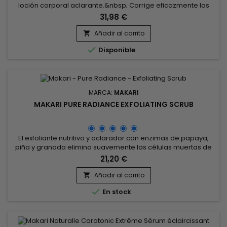
loción corporal aclarante.&nbsp; Corrige eficazmente las
manchas oscuras mientras nutre intensamente la piel. Su
31,98 €
protección SPF15 protege la piel de los rayos UVA y UVB, la
tez queda unificada y naturalmente radiante.&nbsp; La Leche
Añadir al carrito

Corporal Aclarante Carotónica Makari Naturalle contiene...

Disponible
MARCA:
MAKARI
MAKARI PURE RADIANCE EXFOLIATING SCRUB
El exfoliante nutritivo y aclarador con enzimas de papaya,
piña y granada elimina suavemente las células muertas de
la piel y combate la tez apagada. &nbsp;Makari Purifying
21,20 €
Radiance Facial Scrub refina la textura de la piel, suaviza los
rasgos faciales y hace que la tez sea más luminosa.&nbsp;
Añadir al carrito

¡Al instante, deja la piel suave y confortable después de...

En stock