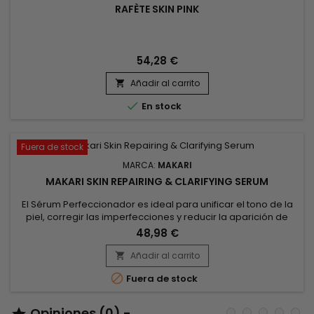
RAFÈTE SKIN PINK
54,28 €
Añadir al carrito


En stock
Fuera de stock
MARCA:
MAKARI
MAKARI SKIN REPAIRING & CLARIFYING SERUM
El Sérum Perfeccionador es ideal para unificar el tono de la
piel, corregir las imperfecciones y reducir la aparición de
manchas oscuras. Este sérum reparador, enriquecido con
48,98 €
ingredientes iluminadores e hidratantes, proporciona una
piel más suave, radiante y revitalizada. Diseñado para
Añadir al carrito

mejorar la textura de la piel, actúa en profundidad para

Fuera de stock
restaurar el...
Opiniones (0) -