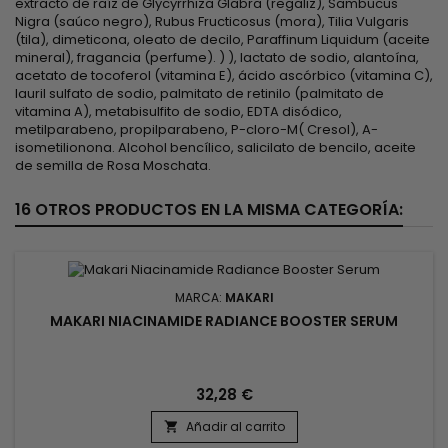
extracto de raíz de Glycyrrhiza Glabra (regaliz), Sambucus
Nigra (saúco negro), Rubus Fructicosus (mora), Tilia Vulgaris
(tila), dimeticona, oleato de decilo, Paraffinum Liquidum (aceite
mineral), fragancia (perfume). ) ), lactato de sodio, alantoína,
acetato de tocoferol (vitamina E), ácido ascórbico (vitamina C),
lauril sulfato de sodio, palmitato de retinilo (palmitato de
vitamina A), metabisulfito de sodio, EDTA disódico,
metilparabeno, propilparabeno, P-cloro-M( Cresol), A-
isometilionona. Alcohol bencílico, salicilato de bencilo, aceite
de semilla de Rosa Moschata.
16 OTROS PRODUCTOS EN LA MISMA CATEGORÍA:
MARCA:
MAKARI
MAKARI NIACINAMIDE RADIANCE BOOSTER SERUM
32,28 €
Añadir al carrito
