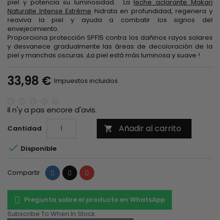
piel y potencia su luminosidad. La
leche aclarante Makari
Naturalle Intense Extrême
hidrata en profundidad, regenera y
reaviva la piel y ayuda a combatir los signos del
envejecimiento.
Proporciona protección SPF15 contra los dañinos rayos solares
y desvanece gradualmente las áreas de decoloración de la
piel y manchas oscuras. ¡La piel está más luminosa y suave !
33,98 €
Impuestos incluidos
Il n'y a pas encore d'avis.
Añadir al carrito
Cantidad


Disponible
Compartir
Tuitear
Pinterest
Compartir
Pregunta sobre el producto en WhatsApp
Subscribe To When In Stock