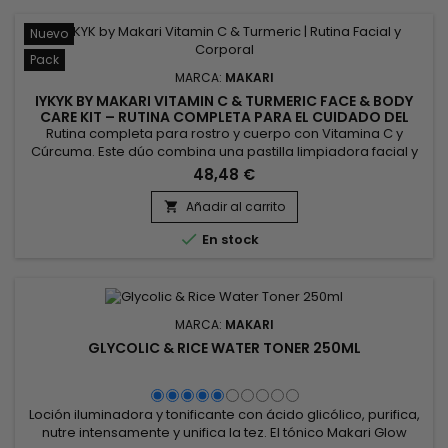
Nuevo
Pack
MARCA:
MAKARI
IYKYK BY MAKARI VITAMIN C & TURMERIC FACE & BODY
CARE KIT – RUTINA COMPLETA PARA EL CUIDADO DEL
ROSTRO Y DEL CUERPO
Rutina completa para rostro y cuerpo con Vitamina C y
Cúrcuma. Este dúo combina una pastilla limpiadora facial y
una crema corporal para limpiar, hidratar y revelar la
48,48 €
luminosidad natural de la piel. Enriquecido con Vitamina C,
Cúrcuma y Manteca de Karité, IYKYK by Makari Vitamin C &
Añadir al carrito

Turmeric Face & Body Care Kit ayuda a mantener la...

En stock
MARCA:
MAKARI
GLYCOLIC & RICE WATER TONER 250ML
Loción iluminadora y tonificante con ácido glicólico, purifica,
nutre intensamente y unifica la tez. El tónico Makari Glow