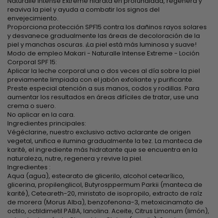
Naturalle Intense Extrême hidrata en profundidad, regenera y
reaviva la piel y ayuda a combatir los signos del
envejecimiento.
Proporciona protección SPF15 contra los dañinos rayos solares
y desvanece gradualmente las áreas de decoloración de la
piel y manchas oscuras. ¡La piel está más luminosa y suave!
Modo de empleo Makari - Naturalle Intense Extreme - Loción
Corporal SPF 15:
Aplicar la leche corporal una o dos veces al día sobre la piel
previamente limpiada con el jabón exfoliante y purificante.
Preste especial atención a sus manos, codos y rodillas. Para
aumentar los resultados en áreas difíciles de tratar, use una
crema o suero.
No aplicar en la cara.
Ingredientes principales:
Végéclarine, nuestro exclusivo activo aclarante de origen
vegetal, unifica e ilumina gradualmente la tez. La manteca de
karité, el ingrediente más hidratante que se encuentra en la
naturaleza, nutre, regenera y revive la piel.
Ingredientes :
Aqua (agua), estearato de glicerilo, alcohol cetearílico,
glicerina, propilenglicol, Butyrosppermum Parkii (manteca de
karité), Ceteareth-20, miristato de isopropilo, extracto de raíz
de morera (Morus Alba), benzofenona-3, metoxicinamato de
octilo, octildimetil PABA, lanolina. Aceite, Citrus Limonum (limón),