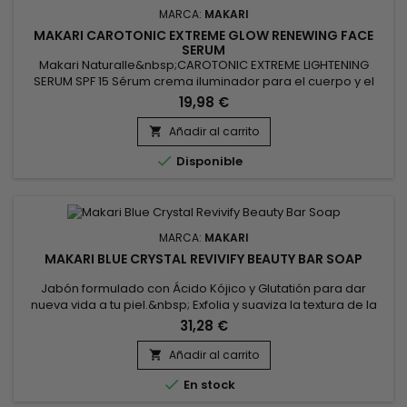
MARCA:
MAKARI
MAKARI CAROTONIC EXTREME GLOW RENEWING FACE
SERUM
Makari Naturalle&nbsp;CAROTONIC EXTREME LIGHTENING
SERUM SPF 15 Sérum crema iluminador para el cuerpo y el
rostro, combate las imperfecciones, aclara las manchas
19,98 €
marrones y unifica la tez. Enriquecido con aceite de
zanahoria, extracto de morera blanca y extracto de planta
Añadir al carrito

de regaliz, el suero en crema unificador Makari Naturalle

Disponible
Carotonic Extrême...
MARCA:
MAKARI
MAKARI BLUE CRYSTAL REVIVIFY BEAUTY BAR SOAP
Jabón formulado con Ácido Kójico y Glutatión para dar
nueva vida a tu piel.&nbsp; Exfolia y suaviza la textura de la
piel, limpia suavemente. Makari Blue Crystal hidrata, estimula
31,28 €
la renovación celular.&nbsp; El jabón de glutatión de Makari
reduce la apariencia de imperfecciones, pecas, manchas
Añadir al carrito

oscuras, unifica la piel y restaura la luminosidad de la...

En stock