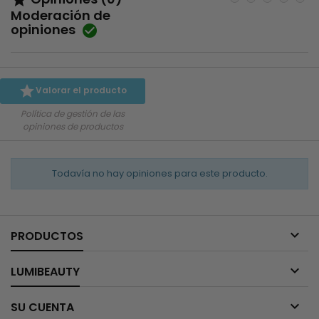

Moderación de
opiniones


Valorar el producto
Política de gestión de las
opiniones de productos
Todavía no hay opiniones para este producto.

PRODUCTOS

LUMIBEAUTY

SU CUENTA