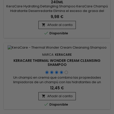
240ML
KeraCare Hydrating Detangling Shampoo KeraCare Champú
Hidratante Desenredante Elimina el exceso de grasa del
cabello y el cuero cabelludo sin pelar.&nbsp; Disminuye la
9,98 €
fricción entre fibras.&nbsp; Repara las áreas dañadas a lo
largo del tallo del cabello y las puntas abiertas.&nbsp;
Añadir al carrito

Mejora la alineación de la cutícula. Contiene extractos

Disponible
botánicos...
MARCA:
KERACARE
KERACARE THERMAL WONDER CREAM CLEANSING
SHAMPOO
Un champú en crema que combina las propiedades
limpiadoras de un champú con las hidratantes de un
acondicionador. &nbsp;KeraCare Thermal Wonder Crema
12,45 €
Limpiadora está formulada para limpiar suavemente el
cabello a la vez que lo nutre e hidrata.&nbsp; A base de
Añadir al carrito

queratina, repara el cabello dañado rellenando las

Disponible
grietas.&nbsp; Gracias a las propiedades...