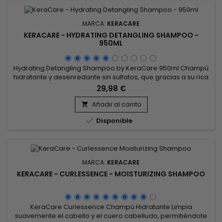
MARCA:
KERACARE
KERACARE - HYDRATING DETANGLING SHAMPOO -
950ML
Hydrating Detangling Shampoo by KeraCare 950ml Champú
hidratante y desenredante sin sulfatos, que gracias a su rica
espuma limpia suavemente, elimina las impurezas y el
29,98 €
exceso de grasa sin decapar.&nbsp; pH equilibrado y
excelente para cabello relajado, con permanente o
Añadir al carrito

teñido.&nbsp; Gracias a su fórmula enriquecida con

Disponible
proteínas de Trigo, Keracare...
MARCA:
KERACARE
KERACARE - CURLESSENCE - MOISTURIZING SHAMPOO
KeraCare Curlessence Champú Hidratante Limpia
suavemente el cabello y el cuero cabelludo, permitiéndote