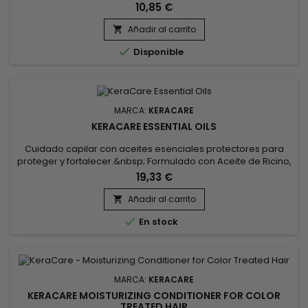
eliminar el exceso de acumulación de productos de
10,85 €
peinado sin eliminar todos tus aceites naturales. Hidrata,
desenreda y aporta brillo maravillosamente.
Añadir al carrito


Disponible
MARCA:
KERACARE
KERACARE ESSENTIAL OILS
Cuidado capilar con aceites esenciales protectores para
proteger y fortalecer.&nbsp; Formulado con Aceite de Ricino,
Aceite de Coco, Extracto de Hoja de Jojoba y Aloe Vera,
19,33 €
ideal para nutrir y fortalecer el cabello.&nbsp; El aceite de
ricino favorece el crecimiento del cabello y lo fortalece
Añadir al carrito

gracias a sus ácidos grasos esenciales.&nbsp; El aceite de...

En stock
MARCA:
KERACARE
KERACARE MOISTURIZING CONDITIONER FOR COLOR
TREATED HAIR