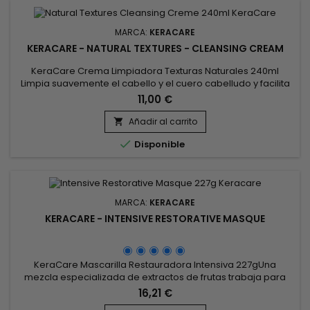
MARCA:
KERACARE
KERACARE - NATURAL TEXTURES - CLEANSING CREAM
KeraCare Crema Limpiadora Texturas Naturales 240ml
Limpia suavemente el cabello y el cuero cabelludo y facilita
el peinado, un lavado de rizos humectante sin sulfatos con
11,00 €
ingredientes botánicos de Amla, Neem y Shikakai
(ayurvédicos) además de aceites de Argán y Abisinio.
Añadir al carrito


Disponible
MARCA:
KERACARE
KERACARE - INTENSIVE RESTORATIVE MASQUE
KeraCare Mascarilla Restauradora Intensiva 227gUna
mezcla especializada de extractos de frutas trabaja para
mejorar la elasticidad, ayudando al cabello a resistir el
16,21 €
peinado sin sufrir más daños. Sella, alisa y aprieta las