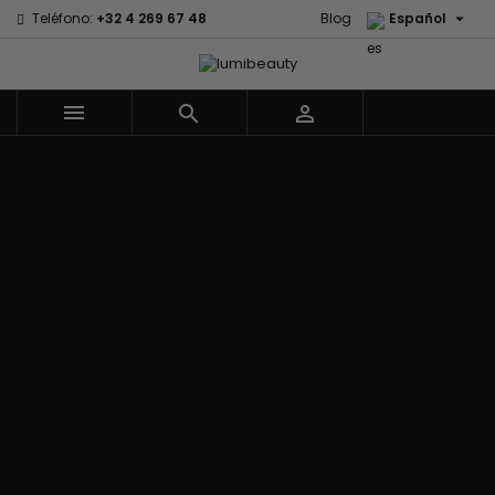

Teléfono:
+32 4 269 67 48
Blog
Español



Menu
Marcas
Civic Cream
60 secondes
Izzy Coiffe
Creme Of
Em2h
Jessicurl
Nature
Palmers
Affirm
Kee Mee
Curls
Premium Keratin
Alikay Naturals
KeraCare
CurlyWorld
Caviar
Agadir
Keraplex
Dark and Lovely
PureScalp Hair
Ambi Skin Care
Kinky Curly
Design
Spa
ApHogee
Lyscia Tanin
Essentials
Rafete Skin
As I Am
Alisado
DevaCurl
Shea Moisture
Avlon Texture
Makari de
Dudu-Osun
Shea Moisture -
Release
Suisse
Eco Styler
KIDS
Babyliss Pro
Makari Bebe
EM2H
Sibel
Biopeptides -
Care
EM2H
Skin Light
EM2H
Mielle
Professionnel
Sunny Isle
Black Radiance
Organics
Kit
Syntonics
Blind'age
Miss Jessie's