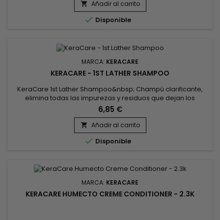
cutículas para una mejor retención de la humedad. Deja el
Añadir al carrito

cabello sin enredos, sedoso, suave y brillante. Beneficios : El

Disponible
cabello...
MARCA:
KERACARE
KERACARE - 1ST LATHER SHAMPOO
KeraCare 1st Lather Shampoo&nbsp; Champú clarificante,
elimina todas las impurezas y residuos que dejan los
productos de peinado. Sin sulfatos, su suave fórmula está
6,85 €
compuesta por ingredientes que limpian, nutren y fortalecen
el cabello. KeraCare 1st Lather Shampoo limpia
Añadir al carrito

profundamente, desintoxica el cabello y el cuero cabelludo,

Disponible
refresca y...
MARCA:
KERACARE
KERACARE HUMECTO CREME CONDITIONER - 2.3K