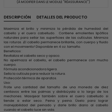
(À MODIFIER DANS LE MODULE "RÉASSURANCE")
DESCRIPCIÓN
DETALLES DEL PRODUCTO
Maximiza el brillo y minimiza la pérdida de humedad del
cabello y el cuero cabelludo. Contiene emolientes lipófilos
naturales para sellar las superficies de las cutículas. Minimiza
las roturas. ¡El cabello permanece brillante, con cuerpo y fluido
con el movimiento! Disponible en 4 oz. tamaño.
Beneficios :
Revitaliza el cabello seco y opaco.
No apelmaza el cabello, el cabello permanece con mucho
cuerpo.
Fórmula acondicionadora ligera.
Sella la cutícula para reducir la rotura.
Protección térmica de aparatos.
Uso:
Frote una cantidad del tamaño de una moneda de diez
centavos entre las palmas y distribúyala a lo largo de los
mechones. Masajear también sobre el cuero cabelludo si
tiende a estar seco. Peina y peina. Úselo para lograr
manejabilidad del peinado y darle brillo diario al cabello
cuando el cabello luce sin vida.