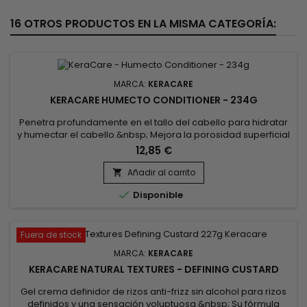
16 OTROS PRODUCTOS EN LA MISMA CATEGORÍA:
MARCA:
KERACARE
KERACARE HUMECTO CONDITIONER - 234G
Penetra profundamente en el tallo del cabello para hidratar
y humectar el cabello.&nbsp; Mejora la porosidad superficial
del cabello dando como resultado una textura más
12,85 €
suave.&nbsp; Disminuye la fricción entre fibras entre los
mechones de cabello para prevenir la rotura del cabello.
Añadir al carrito

Deja el cabello con un aspecto saludable.&nbsp; Excelente

Disponible
para todas...
Fuera de stock
MARCA:
KERACARE
KERACARE NATURAL TEXTURES - DEFINING CUSTARD
Gel crema definidor de rizos anti-frizz sin alcohol para rizos
definidos y una sensación voluptuosa.&nbsp; Su fórmula