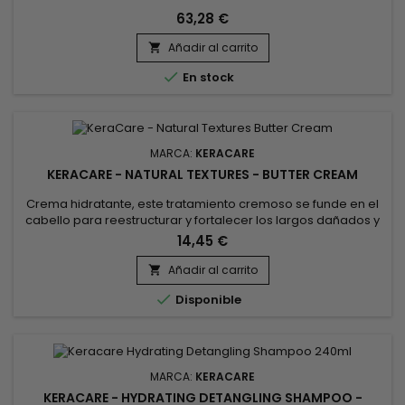
63,28 €
Añadir al carrito


En stock
MARCA:
KERACARE
KERACARE - NATURAL TEXTURES - BUTTER CREAM
Crema hidratante, este tratamiento cremoso se funde en el
cabello para reestructurar y fortalecer los largos dañados y
debilitados día tras día. Formulada con manteca de Karité y
14,45 €
Cacao, aceites de Shikakai y Argán, KeraCare Natural
Textures Butter Cream envuelve y desenreda el cabello,
Añadir al carrito

aportando suavidad, flexibilidad y brillo al cabello. La crema

Disponible
para...
MARCA:
KERACARE
KERACARE - HYDRATING DETANGLING SHAMPOO -