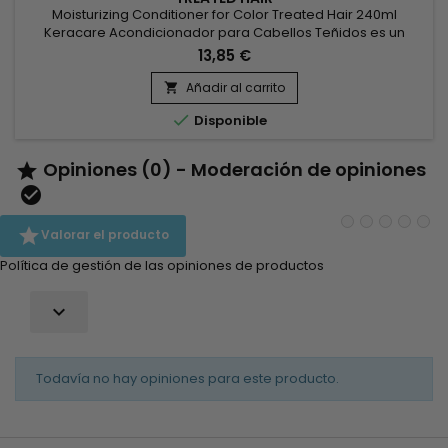
Moisturizing Conditioner for Color Treated Hair 240ml
Keracare Acondicionador para Cabellos Teñidos es un
tratamiento acondicionador-humectante de alta intensidad
13,85 €
especialmente diseñado para mejorar y preservar el tono
de los cabellos teñidos. Deja el cabello extremadamente
Añadir al carrito

suave y sedoso a la vez que lo protege de los efectos de los

Disponible
rayos UV.¿Cuándo...
Opiniones (0) - Moderación de opiniones



Valorar el producto
Política de gestión de las opiniones de productos

Todavía no hay opiniones para este producto.