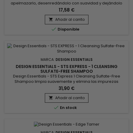
apelmazarlo, desenredándolo con suavidad y dejándolo
brillante, suave y radiante. El cabello se transforma al
17,58 €
instante: más suave, flexible y brillante hasta las puntas. Sin
parabenos, parafinas, petróleo ni aceites minerales, Design
Añadir al carrito

Essentials - Acondicionador Cabello Natural Almendra y

Disponible
Aguacate...
MARCA:
DESIGN ESSENTIALS
DESIGN ESSENTIALS - STS EXPRESS - 1 CLEANSING
SULFATE-FREE SHAMPOO
Design Essentials - STS Express 1 Cleansing Sulfate-Free
Shampoo limpia suavemente y elimina las impurezas
contenidas en el cabello y el cuero cabelludo.&nbsp; ¡Es
31,90 €
adecuado para todo tipo de cabello y texturas! Protege el
cabello teñido, natural y de textura fina.&nbsp; 473ml
Añadir al carrito


En stock
MARCA:
DESIGN ESSENTIALS