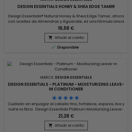
DESIGN ESSENTIALS HONEY & SHEA EDGE TAMER
Design Essentials® Natural Honey & Shea Edge Tamer, ahora
con aceites de Almendras y Aguacate, es una fórmula única
no grasa con ingredientes humectantes de Miel y manteca
16,58 €
de Karité para brindar un brillo fabuloso sin residuos
acumulados.&nbsp; Nuestro Honey & Shea Edge Tamer
Añadir al carrito

ofrece una fijación firme y duradera, fija de forma segura la

Disponible
línea...
MARCA:
DESIGN ESSENTIALS
DESIGN ESSENTIALS - PLATINUM - MOISTURIZING LEAVE-
IN CONDITIONER
Cuidado sin enjuagar el cabello fino, fortalece, espesa, lisa y
nutre la fibra. Design Essentials Platinum Moisturizing Leave-
in Conditioner refuerza el tallo capilar y aumenta su grosor
21,28 €
para hacer el cabello voluminoso.Gracias a sus
propiedades hidratantes y nutritivas, Design Essentials
Añadir al carrito

Platinum Moisturizing Leave-in Conditioner ofrece a tu