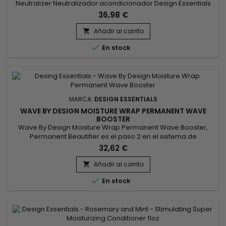
Neutralizer Neutralizador acondicionador Design Essentials
Wave By Design Wave Lock Wave Lock Neutralizer es una
36,98 €
fórmula avanzada que funciona eficazmente en 3 a 5
minutos. Esta fórmula que no daña el cabello está diseñada
Añadir al carrito

para lograr ondas personalizadas. Contiene una mezcla

En stock
revitalizante que...
MARCA:
DESIGN ESSENTIALS
WAVE BY DESIGN MOISTURE WRAP PERMANENT WAVE
BOOSTER
Wave By Design Moisture Wrap Permanent Wave Booster,
Permanent Beautifier es el paso 2 en el sistema de
permanente del cabello.&nbsp; Diseñado para suavizar los
32,62 €
puentes y brindar el deslizamiento necesario para lograr el
tipo de rizos que deseas.&nbsp; El potenciador de ondas
Añadir al carrito

permanentes Wave By Design Moisture Wrap brinda

En stock
definición sin dañar ni...