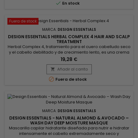

En stock
cabello un...
Fuera de stock
MARCA:
DESIGN ESSENTIALS
DESIGN ESSENTIALS HERBAL COMPLEX 4 HAIR AND SCALP
TREATMENT
Herbal Complex 4, tratamiento para el cuero cabelludo seco
y el cabello debilitado y de crecimiento lento, es una crema
hidratante dedicada al crecimiento del cabello.&nbsp;
19,28 €
Aplicado regularmente sobre el cuero cabelludo, hidrata y
favorece el crecimiento del cabello. El cabello necesita
Añadir al carrito

hidratación en la base para crecer, y aplicando

Fuera de stock
regularmente...
MARCA:
DESIGN ESSENTIALS
DESIGN ESSENTIALS - NATURAL ALMOND & AVOCADO –
WASH DAY DEEP MOISTURE MASQUE
Mascarilla capilar hidratante diseñada para nutrir e hidratar
intensamente el cabello extremadamente seco y