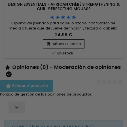
DESIGN ESSENTIALS - AFRICAN CHÉBÉ STRENGTHENING &
CURL PERFECTING MOUSSE
Espuma de peinado para cabello rizado, con fijación de
media a fuerte que devuelve definición y textura al cabello.
Fortalece el tallo del cabello. Gracias a la mezcla de extracto
24,98 €
africano, extracto de chebe y proteína de trigo, Design
Essentials - African Chebe - Strengthening & Curl Perfecting
Añadir al carrito

Mousse aporta fuerza y elasticidad al cabello,...

En stock
Opiniones (0) - Moderación de opiniones



Valorar el producto
Política de gestión de las opiniones de productos

Todavía no hay opiniones para este producto.