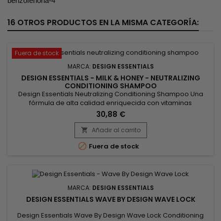
benzofenona-4
16 OTROS PRODUCTOS EN LA MISMA CATEGORÍA:
Fuera de stock
MARCA:
DESIGN ESSENTIALS
DESIGN ESSENTIALS - MILK & HONEY - NEUTRALIZING
CONDITIONING SHAMPOO
Design Essentials Neutralizing Conditioning Shampoo Una
fórmula de alta calidad enriquecida con vitaminas
intensamente hidratantes y un complejo proteico.&nbsp; El
30,88 €
champú neutralizante Design Essentials está diseñado para
neutralizar y revitalizar el cabello después del alisado. El
Añadir al carrito

champú elimina todo rastro de residuos químicos. Un

Fuera de stock
indicador rosa indica...
MARCA:
DESIGN ESSENTIALS
DESIGN ESSENTIALS WAVE BY DESIGN WAVE LOCK
Design Essentials Wave By Design Wave Lock Conditioning