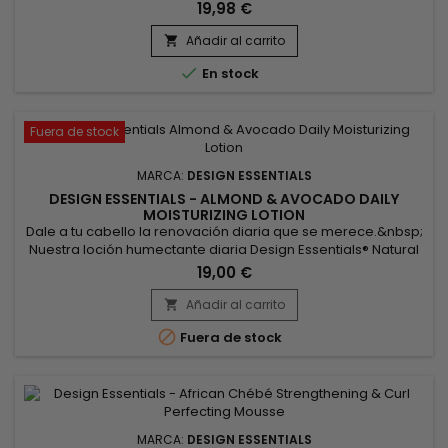
dañado.&nbsp; Su fórmula cremosa revitaliza el cabello,
19,98 €
dejándolo suave y brillante. Beneficios del Design Essentials -
Natural Almond & Avocado – Wash Day Deep Moisture
Añadir al carrito

Masque :Fortalece el cabello mientras sella la humedad

En stock
intensa.Mejora la...
Fuera de stock
MARCA:
DESIGN ESSENTIALS
DESIGN ESSENTIALS - ALMOND & AVOCADO DAILY
MOISTURIZING LOTION
Dale a tu cabello la renovación diaria que se merece.&nbsp;
Nuestra loción humectante diaria Design Essentials® Natural
Almond & Avocado es una mezcla botánica ultraligera de
19,00 €
aceite de jojoba, aceite de oliva y manteca de cacao.Esta
loción hidrata y revitaliza los tejidos secos, los rizos y las
Añadir al carrito

bobinas sin apelmazar el cabello.El hermoso resultado :...

Fuera de stock
MARCA:
DESIGN ESSENTIALS