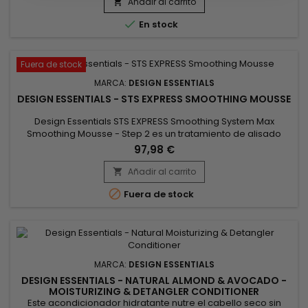
Vitamin Treatment rellena las grietas de la cutícula para
Añadir al carrito

fortalecer la estructura interna del cabello, reduciendo la

En stock
rotura y las...
Fuera de stock
MARCA:
DESIGN ESSENTIALS
DESIGN ESSENTIALS - STS EXPRESS SMOOTHING MOUSSE
Design Essentials STS EXPRESS Smoothing System Max
Smoothing Mousse - Step 2 es un tratamiento de alisado
térmico con aminoácidos diseñado para suavizar y suavizar
97,98 €
temporalmente el cabello rizado, rizado, con múltiples
texturas o en transición hasta 12 semanas. El cabello de Step
Añadir al carrito

Express Smoothing System. Ventajas Fortalece el cabello

Fuera de stock
desde la raíz...
MARCA:
DESIGN ESSENTIALS
DESIGN ESSENTIALS - NATURAL ALMOND & AVOCADO -
MOISTURIZING & DETANGLER CONDITIONER
Este acondicionador hidratante nutre el cabello seco sin