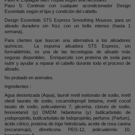
Paso 5: Continúe con cualquier acondicionador Design
Essentials según el tipo y condición del cabello.
Design Essentials STS Express Smoothing Mousse, para un
alisado duradero sin frizz con un brillo intenso (hasta 1
semana).
Para clientes que buscan una alternativa a los alisadores
químicos. La espuma alisadora STS Express, sin
formaldehído, es una de las tecnologías de alisado más
seguras disponibles. Enriquecido con proteína de seda para
nutrir y ayudar a reparar el cabello durante todo el proceso de
alisado.
No probado en animales.
Ingredientes :
Agua desionizada (Aqua), lauroil metil isetionato de sodio, metil
oleoil taurato de sodio, cocamidopropil betaína, metil cocoil
tauato de sodio, policuaternio 7, glicerina, cloruro de sodio,
fenoxietanol (y) DMDM ​​hidantoína (y) butilcarbolato de
yodopropinilo, butilcarbolato de lodopropinilo, perfume. (Parfum),
ácido cítrico, proteína de trigo hidrolizada, aceite de rosa canina
(escaramujo), dimeticona PEG-12, policuaternio 10,