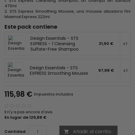
1. STS Express Cleansing Shampoo, un champú sin sulfatos
473ml
2. STS Express Smoothing Mousse, una mousse alisadora Fini
Maximal Express 222ml
Este pack contiene
Design Essentials - STS
EXPRESS - 1 Cleansing
31,90 €
x 1
Sulfate-Free Shampoo
Design Essentials - STS
97,98 €
x 1
EXPRESS Smoothing Mousse
115,98 €
Impuestos incluidos
Il n'y a pas encore d'avis.
En lugar de 129,88 €
Añadir al carrito
Cantidad
