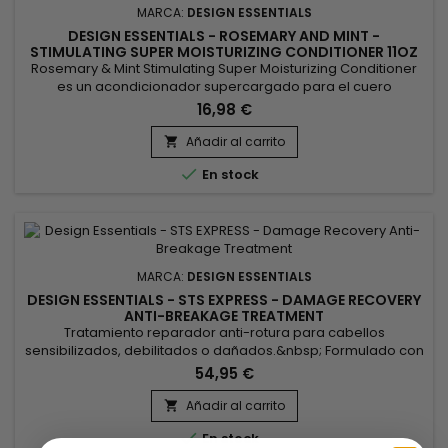
MARCA:
DESIGN ESSENTIALS
DESIGN ESSENTIALS - ROSEMARY AND MINT -
STIMULATING SUPER MOISTURIZING CONDITIONER 11OZ
Rosemary & Mint Stimulating Super Moisturizing Conditioner
es un acondicionador supercargado para el cuero
cabelludo y el cabello que penetra rápidamente y revitaliza
16,98 €
las condiciones más secas del cabello mientras revitaliza y
calma el cuero cabelludo.
Añadir al carrito


En stock
MARCA:
DESIGN ESSENTIALS
DESIGN ESSENTIALS - STS EXPRESS - DAMAGE RECOVERY
ANTI-BREAKAGE TREATMENT
Tratamiento reparador anti-rotura para cabellos
sensibilizados, debilitados o dañados.&nbsp; Formulado con
proteínas, aminoácidos y queratina, Design Essentials - STS
54,95 €
Express Damage Recovery Anti-Breakage Treatment da
fuerza al cabello y reduce drásticamente la rotura.&nbsp;
Añadir al carrito

Excelente para las puntas abiertas, este tratamiento anti-

En stock
rotura da cuerpo,...