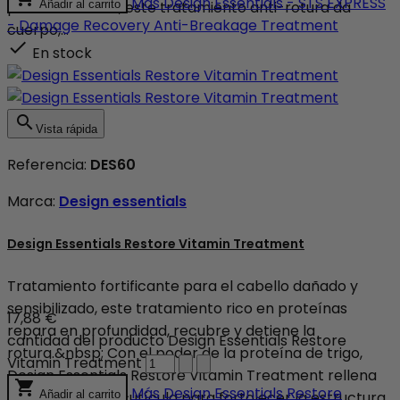
Más
Design Essentials - STS EXPRESS
puntas abiertas, este tratamiento anti-rotura da
Añadir al carrito
- Damage Recovery Anti-Breakage Treatment
cuerpo,...

En stock

Vista rápida
Referencia:
DES60
Marca:
Design essentials
Design Essentials Restore Vitamin Treatment
Tratamiento fortificante para el cabello dañado y
sensibilizado, este tratamiento rico en proteínas
17,88 €
repara en profundidad, recubre y detiene la
cantidad del producto Design Essentials Restore
rotura.&nbsp; Con el poder de la proteína de trigo,
Vitamin Treatment
Design Essentials Restore Vitamin Treatment rellena

Más
Design Essentials Restore
las grietas de la cutícula para fortalecer la estructura
Añadir al carrito