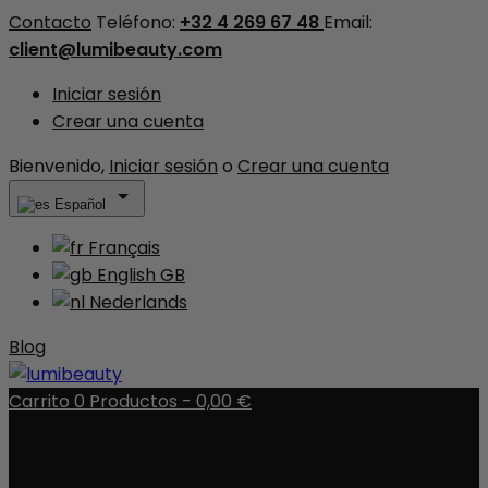
Contacto
Teléfono:
+32 4 269 67 48
Email:
client@lumibeauty.com
Iniciar sesión
Crear una cuenta
Bienvenido,
Iniciar sesión
o
Crear una cuenta

Español
Français
English GB
Nederlands
Blog
Carrito
0
Productos -
0,00 €
No hay más artículos en su carrito