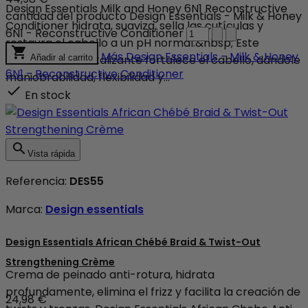
Design Essentials Milk and Honey 6N1 Reconstructive
cantidad del producto Design Essentials - Milk & Honey
Conditioner hidrata, suaviza, sella las cutículas y
6N1 - Reconstructive Conditioner
restaura el cabello a un pH normal.&nbsp; Este

Más
Design Essentials - Milk & Honey
tratamiento revitalizante fortalece el cabello, dándole
Añadir al carrito
6N1 - Reconstructive Conditioner
maniobrabilidad, flexibilidad y...

En stock

Vista rápida
Referencia:
DES55
Marca:
Design essentials
Design Essentials African Chébé Braid & Twist-Out
Strengthening Crème
Crema de peinado anti-rotura, hidrata
profundamente, elimina el frizz y facilita la creación de
24,98 €