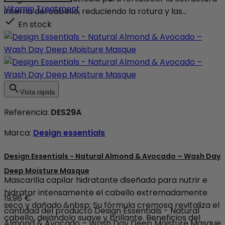
Vitamin Treatment
interna del cabello, reduciendo la rotura y las...

En stock

Vista rápida
Referencia:
DES29A
Marca:
Design essentials
Design Essentials - Natural Almond & Avocado – Wash Day
Deep Moisture Masque
Mascarilla capilar hidratante diseñada para nutrir e
hidratar intensamente el cabello extremadamente
19,98 €
seco y dañado.&nbsp; Su fórmula cremosa revitaliza el
cantidad del producto Design Essentials - Natural
cabello, dejándolo suave y brillante. Beneficios del
Almond & Avocado – Wash Day Deep Moisture Masque