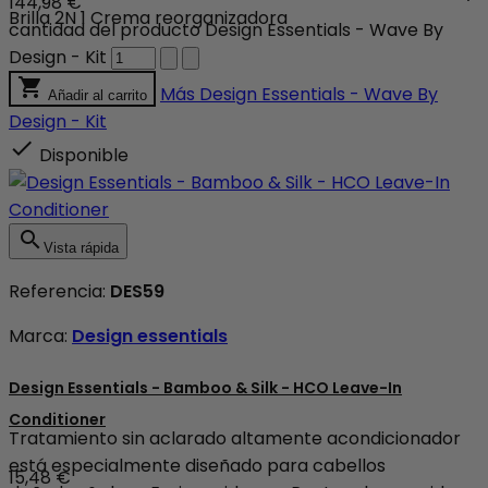
144,98 €
Brilla 2N 1 Crema reorganizadora
cantidad del producto Design Essentials - Wave By
Design - Kit

Más
Design Essentials - Wave By
Añadir al carrito
Design - Kit

Disponible

Vista rápida
Referencia:
DES59
Marca:
Design essentials
Design Essentials - Bamboo & Silk - HCO Leave-In
Conditioner
Tratamiento sin aclarado altamente acondicionador
está especialmente diseñado para cabellos
15,48 €