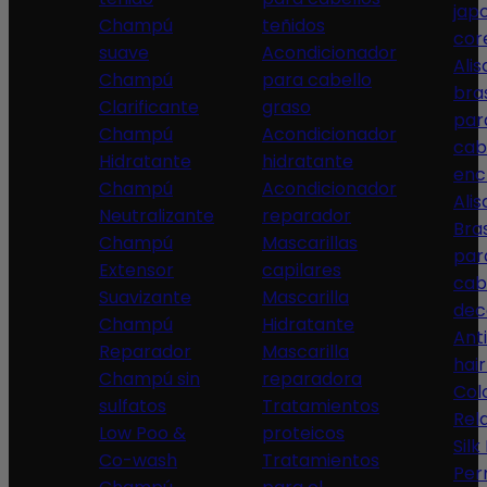
jap
Champú
teñidos
cor
suave
Acondicionador
Ali
Champú
para cabello
bra
Clarificante
graso
par
Champú
Acondicionador
cab
Hidratante
hidratante
enc
Champú
Acondicionador
Ali
Neutralizante
reparador
Bra
Champú
Mascarillas
par
Extensor
capilares
cab
Suavizante
Mascarilla
dec
Champú
Hidratante
Ant
Reparador
Mascarilla
hai
Champú sin
reparadora
Col
sulfatos
Tratamientos
Rel
Low Poo &
proteicos
Silk
Co-wash
Tratamientos
Per