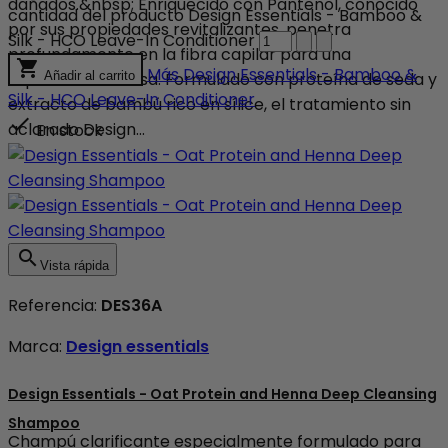
dañados.&nbsp; Enriquecido con Pantenol, conocido
cantidad del producto Design Essentials - Bamboo &
por sus propiedades revitalizantes, penetra
Silk - HCO Leave-In Conditioner
profundamente en la fibra capilar para una

Más
Design Essentials - Bamboo &
reparación intensa. Formulado con proteína de seda y
Añadir al carrito
Silk - HCO Leave-In Conditioner
extracto de bambú rico en sílice, el tratamiento sin

aclarado Design...
En stock

Vista rápida
Referencia:
DES36A
Marca:
Design essentials
Design Essentials - Oat Protein and Henna Deep Cleansing
Shampoo
Champú clarificante especialmente formulado para