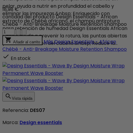
pelar, ayuda a nutrir en profundidad el cabello y
18,98 €
eliminar las impurezas.&nbsp; Enriquecido con
cantidad del producto Design Essentials - African
extracto de Chébé africano, el champú antirotura
Chébé - Anti-Breakage Moisture Retention Shampoo
para retención de humedad Design Essentials African
Chébé ayuda a prevenir la rotura, las puntas abiertas

Más
Design Essentials - African
y la deshidratación del cabello.&nbsp; Reduce la...
Añadir al carrito
Chébé - Anti-Breakage Moisture Retention Shampoo

En stock

Vista rápida
Referencia:
DES07
Marca:
Design essentials