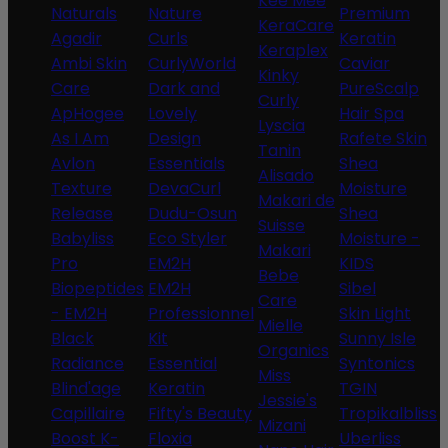
Kee Mee
Naturals
Nature
Premium
KeraCare
Agadir
Curls
Keratin
Keraplex
Ambi Skin
CurlyWorld
Caviar
Kinky
Care
Dark and
PureScalp
Curly
ApHogee
Lovely
Hair Spa
Lyscia
As I Am
Design
Rafete Skin
Tanin
Avlon
Essentials
Shea
Alisado
Texture
DevaCurl
Moisture
Makari de
Release
Dudu-Osun
Shea
Suisse
Babyliss
Eco Styler
Moisture -
Makari
Pro
EM2H
KIDS
Bebe
Biopeptides
EM2H
Sibel
Care
- EM2H
Professionnel
Skin Light
Mielle
Black
Kit
Sunny Isle
Organics
Radiance
Essential
Syntonics
Miss
Blind'age
Keratin
TGIN
Jessie's
Capillaire
Fifty's Beauty
Tropikalbliss
Mizani
Boost K-
Floxia
Uberliss