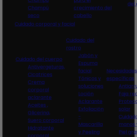
Champú
para el
del
Champú
crecimiento del
seco
cabello
Cuidado corporal y facial
Cuidado del
rostro
Jabón y
Cuidado del cuerpo
Espuma
Antivergeturas,
facial
Necesidades
Cicatrices
Tónicos y
específicas
Crema
soluciones
Antiarr
corporal
Loción
Faja re
aclarante
Aclarante
Protec
Aceites ,
Exfoliación
solar
Glicerina,
-
Cuidad
Suero corporal
Mascarilla
manos 
Hidratante
y Peeling
Piel gra
corporal