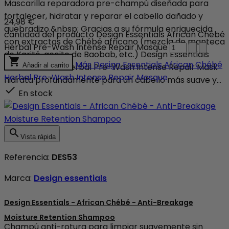
Mascarilla reparadora pre-champú diseñada para
fortalecer, hidratar y reparar el cabello dañado y
24,98 €
quebradizo.&nbsp; Gracias a su fórmula enriquecida
cantidad del producto Design Essentials African Chébé
con extractos de Chébé africano (mezcla de manteca
Herbal Pre-Wash Intense Repair Masque
de Karité, aceite de Baobab, etc.) Design Essentials

Más
Design Essentials African Chébé
African Chébé Herbal Pre-Wash Intense Repair Mask
Añadir al carrito
Herbal Pre-Wash Intense Repair Masque
hidrata profundamente para un cabello más suave y...

En stock

Vista rápida
Referencia:
DES53
Marca:
Design essentials
Design Essentials - African Chébé - Anti-Breakage
Moisture Retention Shampoo
Champú anti-rotura para limpiar suavemente sin