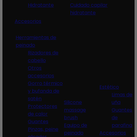
Hidratante
Cuidado capilar
hidratante
Accesorios
Herramientas de
peinado
Rizadores de
cabello
Otros
accesorios
Gorro térmico
Estético
y bufanda de
Limas de
satén
Silicone
uña
Protectores
massage
Guantes
de calor
brush
de
Guantes
Equipo de
parafina
Pinzas, peine
peinado
Accesorios
alisador