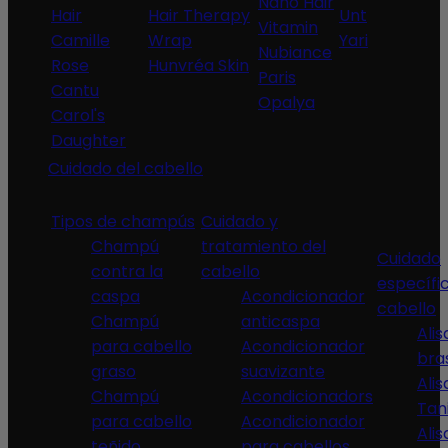
Nano Hair
Hair
Hair Therapy
Unt
Vitamin
Camille
Wrap
Yari
Nubiance
Rose
Hunvréa Skin
Paris
Cantu
Opalya
Carol's
Daughter
Cuidado del cabello
Tipos de champús
Cuidado y
Champú
tratamiento del
Cuidado
contra la
cabello
específi
caspa
Acondicionador
cabello
Champú
anticaspa
Ali
para cabello
Acondicionador
bra
graso
suavizante
Ali
Champú
Acondicionadors
Tan
para cabello
Acondicionador
Ali
teñido
para cabellos