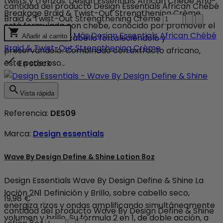
twists y trenzas. Design Essentials African Chebe Anti-
cantidad del producto Design Essentials African Chébé
Breakage Braid & Twist-Out Strengthening Crème
Braid & Twist-Out Strengthening Crème
está formulada con chebe, conocido por promover el

Más
Design Essentials African Chébé
crecimiento del cabello fortaleciéndolo y
Añadir al carrito
Braid & Twist-Out Strengthening Crème
preservándolo. Combinado con extracto africano,

este poderoso...
En stock

Vista rápida
Referencia:
DES09
Marca:
Design essentials
Wave By Design Define & Shine Lotion 8oz
Design Essentials Wave By Design Define & Shine La
loción 2N1 Definición y Brillo, sobre cabello seco,
19,98 €
energiza rizos y ondas amplificando simultáneamente
cantidad del producto Wave By Design Define & Shine
volumen y brillo. Su fórmula 2 en 1, de doble acción, a