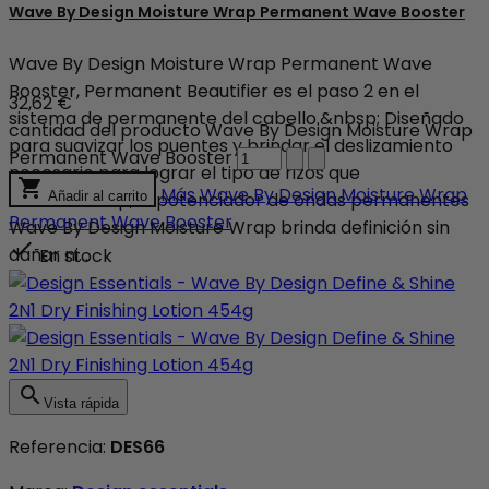
Wave By Design Moisture Wrap Permanent Wave Booster
Wave By Design Moisture Wrap Permanent Wave
Booster, Permanent Beautifier es el paso 2 en el
32,62 €
sistema de permanente del cabello.&nbsp; Diseñado
cantidad del producto Wave By Design Moisture Wrap
para suavizar los puentes y brindar el deslizamiento
Permanent Wave Booster
necesario para lograr el tipo de rizos que

Más
Wave By Design Moisture Wrap
deseas.&nbsp; El potenciador de ondas permanentes
Añadir al carrito
Permanent Wave Booster
Wave By Design Moisture Wrap brinda definición sin

dañar ni...
En stock

Vista rápida
Referencia:
DES66