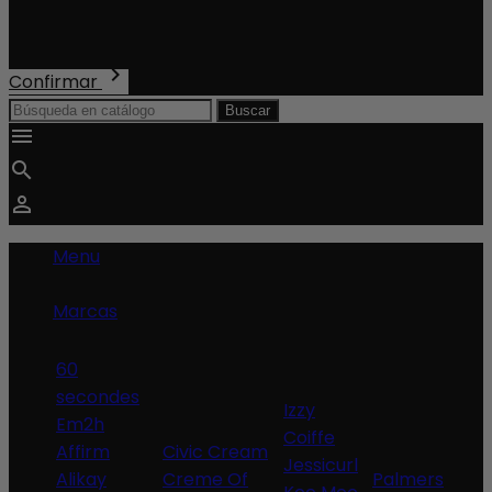
Transporte
Total
0,00 €

Confirmar
Buscar



Menu
Marcas
60
secondes
Izzy
Em2h
Coiffe
Affirm
Civic Cream
Jessicurl
Alikay
Creme Of
Palmers