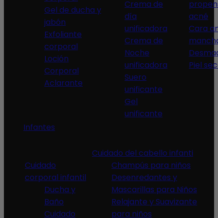
Crema de
propen
Gel de ducha y
día
acné
jabón
unificadora
Cara an
Exfoliante
Crema de
manch
corporal
Noche
Desmaq
Loción
unificadora
Piel se
Corporal
Suero
Aclarante
unificante
Gel
unificante
Infantes
Cuidado del cabello infanti
Cuidado
Champús para niños
corporal infantil
Desenredantes y
Ducha y
Mascarillas para Niños
Baño
Relajante y Suavizante
Cuidado
para niños