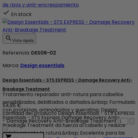
de rizos y anti-encrespamiento

En stock

Vista rápida
Referencia:
DES06-02
Marca:
Design essentials
Design Essentials - STS EXPRESS - Damage Recovery Anti-
Breakage Treatment
Tratamiento reparador anti-rotura para cabellos
sensibilizados, debilitados o dañados.&nbsp; Formulado
54,95 €
con proteínas, aminoácidos y queratina, Design
cantidad del producto Design Essentials - STS EXPRESS
Essentials - STS Express Damage Recovery Anti-
- Damage Recovery Anti-Breakage Treatment
Breakage Treatment da fuerza al cabello y reduce
drásticamente la rotura.&nbsp; Excelente para las
