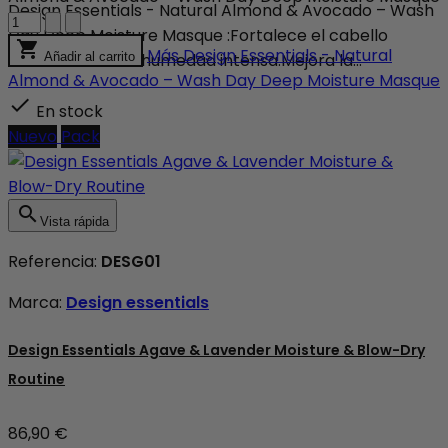
Design Essentials - Natural Almond & Avocado – Wash
Day Deep Moisture Masque :Fortalece el cabello

Más
Design Essentials - Natural
mientras sella la humedad intensa.Mejora la...
Añadir al carrito
Almond & Avocado – Wash Day Deep Moisture Masque

En stock
Nuevo
Pack

Vista rápida
Referencia:
DESG01
Marca:
Design essentials
Design Essentials Agave & Lavender Moisture & Blow-Dry
Routine
86,90 €