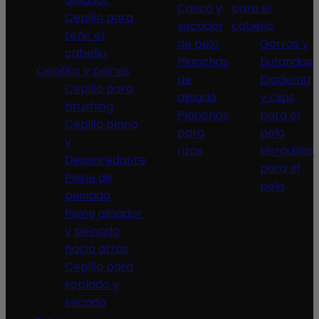
Casco y
para el
Cepillo para
secador
cabello
teñir el
de pelo
Gorros y
cabello
Planchas
bufandas
Cepillos y peines
de
Diadema
Cepillo para
alisado
y clips
brushing
Planchas
para el
Cepillo plano
para
pelo
y
rizos
Horquillas
Desenredante
para el
Peine de
pelo
peinado
Peine alisador
y peinado
hacia atrás
Cepillo para
soplado y
secado