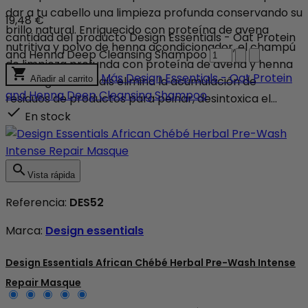
dar a tu cabello una limpieza profunda conservando su
19,48 €
brillo natural. Enriquecido con proteína de avena
cantidad del producto Design Essentials - Oat Protein
nutritiva y polvo de henna acondicionador, el champú
and Henna Deep Cleansing Shampoo
de limpieza profunda con proteína de avena y henna

Más
Design Essentials - Oat Protein
de Design Essentials elimina la acumulación de
Añadir al carrito
and Henna Deep Cleansing Shampoo
residuos de productos para peinar, desintoxica el...

En stock

Vista rápida
Referencia:
DES52
Marca:
Design essentials
Design Essentials African Chébé Herbal Pre-Wash Intense
Repair Masque