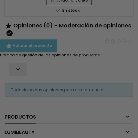
Añadir al carrito

las puntas abiertas y la deshidratación del cabello.&nbsp;

En stock
Reduce la...
Opiniones (0) - Moderación de opiniones



Valorar el producto
Política de gestión de las opiniones de productos

Todavía no hay opiniones para este producto.

PRODUCTOS

LUMIBEAUTY