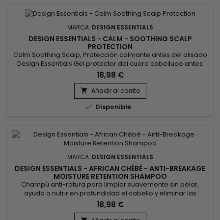
MARCA:
DESIGN ESSENTIALS
DESIGN ESSENTIALS - CALM - SOOTHING SCALP
PROTECTION
Calm Soothing Scalp, Protección calmante antes del alisado
Design Essentials Gel protector del cuero cabelludo antes
del alisado.&nbsp; Su fórmula enriquecida con ingredientes
18,98 €
calmantes (menta, aloe vera, karité) le permite proteger el
cuero cabelludo de posibles irritaciones durante el proceso
Añadir al carrito

de alisado.&nbsp; Jalea ligera de fácil aplicación, reduce...

Disponible
MARCA:
DESIGN ESSENTIALS
DESIGN ESSENTIALS - AFRICAN CHÉBÉ - ANTI-BREAKAGE
MOISTURE RETENTION SHAMPOO
Champú anti-rotura para limpiar suavemente sin pelar,
ayuda a nutrir en profundidad el cabello y eliminar las
impurezas.&nbsp; Enriquecido con extracto de Chébé
18,98 €
africano, el champú antirotura para retención de humedad
Design Essentials African Chébé ayuda a prevenir la rotura,