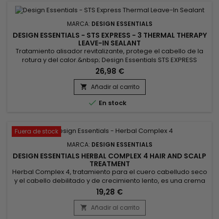
MARCA:
DESIGN ESSENTIALS
DESIGN ESSENTIALS - STS EXPRESS - 3 THERMAL THERAPY
LEAVE-IN SEALANT
Tratamiento alisador revitalizante, protege el cabello de la
rotura y del calor.&nbsp; Design Essentials STS EXPRESS
Smoothing System Thermal Therapy Leave-In Sealant es un
26,98 €
acondicionador sin enjuague intensamente hidratante
diseñado para restaurar el equilibrio de humedad del
Añadir al carrito

cabello al tiempo que proporciona una protección duradera

En stock
contra el calor y...
Fuera de stock
MARCA:
DESIGN ESSENTIALS
DESIGN ESSENTIALS HERBAL COMPLEX 4 HAIR AND SCALP
TREATMENT
Herbal Complex 4, tratamiento para el cuero cabelludo seco
y el cabello debilitado y de crecimiento lento, es una crema
hidratante dedicada al crecimiento del cabello.&nbsp;
19,28 €
Aplicado regularmente sobre el cuero cabelludo, hidrata y
favorece el crecimiento del cabello. El cabello necesita
Añadir al carrito

hidratación en la base para crecer, y aplicando