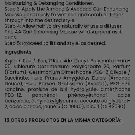
Moisturizing & Detangling Conditioner.
Step 3: Apply the Almond & Avocado Curl Enhancing
Mousse generously to wet hair and comb or finger
through into the desired style.
Step 4: Allow hair to dry naturally or use a diffuser.
The AA Curl Enhancing Mousse will disappear as it
dries.
Step 5: Proceed to lift and style, as desired.
Ingredients :
Aqua / Eau / Eau, Glucoside Decyl, Polyquaternium-
55, Chlorure Cetrimonium, Polysorbate 20, Parfum
(Parfum), Cetrimonium Dimethicone PEG-8 Olivate /
Succinate, Huile Prunus Amygdalus Dulcis (Amande
Douce), Huile Persea Gratissima (Avocat), PEG -75
Lanoline, protéine de blé hydrolysée, diméthicone
PEG-12, panthénol, phénoxyéthanol, acide
benzoïque, éthylhexylglycérine, cocoate de glycérol-
2, acide citrique, jaune 5 (CI 19140), bleu 1 (CI 42090)
16 OTROS PRODUCTOS EN LA MISMA CATEGORÍA: