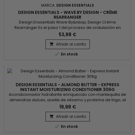
MARCA:
DESIGN ESSENTIALS
DESIGN ESSENTIALS - WAVE BY DESIGN - CRÈME
REARRANGER
Design Enssentials Wave By&nbsp; Design Crème
Rearranger Es el paso 1 del proceso de ondulación en
cabello afro. Wave By Design Crème Rearranger es un
53,98 €
alisador multiusos.&nbsp; Alisa suavemente los rizos
naturales del cabello. Enriquecida con humectantes para
Añadir al carrito

dejar el cabello bien acondicionado, la fórmula de

En stock
concentración única (máxima) es adecuada...
DESIGN ESSENTIALS - ALMOND BUTTER - EXPRESS
INSTANT MOISTURIZING CONDITIONER 306G
Acondicionador hidratante enriquecido con mantequilla de
almendras dulces, aceite de sésamo y proteína de trigo, el
acondicionador instantáneo Design Essentials con
19,98 €
mantequilla de almendras dulces proporciona hidratación
instantánea al cabello, desenreda y sella las
Añadir al carrito

cutículas.&nbsp; Mejora la manejabilidad al tiempo que

En stock
añade cuerpo y brillo.&nbsp; ¡El...