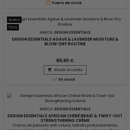

Fuera de stock
regularmente...
Nuevo
Pack
MARCA:
DESIGN ESSENTIALS
DESIGN ESSENTIALS AGAVE & LAVENDER MOISTURE &
BLOW-DRY ROUTINE
86,90 €
Añadir al carrito


En stock
MARCA:
DESIGN ESSENTIALS
DESIGN ESSENTIALS AFRICAN CHÉBÉ BRAID & TWIST-OUT
STRENGTHENING CRÈME
Crema de peinado anti-rotura, hidrata profundamente,