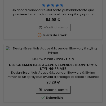
Un acondicionador revitalizante y ultrahidratante que
previene la rotura, fortalece el tallo capilar y aporta
suavidad, brillo y fuerza al cabello seco y dañado.
54,98 €
Enriquecido con proteína de trigo hidrolizada, el
Acondicionador Hidratante Instantáneo Exprés de Manteca
Añadir al carrito

de Almendras Design Essentials fortalece la fibra capilar y

Fuera de stock
mejora la elasticidad. La...
MARCA:
DESIGN ESSENTIALS
DESIGN ESSENTIALS AGAVE & LAVENDER BLOW-DRY &
STYLING PRIMER
Design Essentials Agave & Lavender Blow-dry & Styling
Primer es un spray que ayuda a proteger el cabello cuando
se usan herramientas de peinado calientes, pero también
23,28 €
contra los rayos UV A y UV B. Formulado con extractos de
lavanda y 'Agave, manteca de mango, vitaminas,
Añadir al carrito

antioxidantes.&nbsp;Penetra en la fibra capilar, nutre en

Dsiponible
profundidad y...