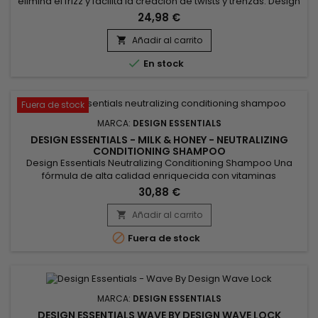
elimina el frizz y facilita la creación de twists y trenzas. Design
Essentials African Chebe Anti-Breakage Braid & Twist-Out
24,98 €
Strengthening Crème está formulada con chebe, conocido
por promover el crecimiento del cabello fortaleciéndolo y
Añadir al carrito

preservándolo. Combinado con extracto africano, este

En stock
poderoso...
Fuera de stock
MARCA:
DESIGN ESSENTIALS
DESIGN ESSENTIALS - MILK & HONEY - NEUTRALIZING
CONDITIONING SHAMPOO
Design Essentials Neutralizing Conditioning Shampoo Una
fórmula de alta calidad enriquecida con vitaminas
intensamente hidratantes y un complejo proteico.&nbsp; El
30,88 €
champú neutralizante Design Essentials está diseñado para
neutralizar y revitalizar el cabello después del alisado. El
Añadir al carrito

champú elimina todo rastro de residuos químicos. Un

Fuera de stock
indicador rosa indica...
MARCA:
DESIGN ESSENTIALS
DESIGN ESSENTIALS WAVE BY DESIGN WAVE LOCK