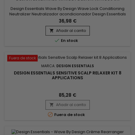
Design Essentials Wave By Design Wave Lock Conditioning
Neutralizer Neutralizador acondicionador Design Essentials
Wave By Design Wave Lock Wave Lock Neutralizer es una
36,98 €
fórmula avanzada que funciona eficazmente en 3 a 5
minutos. Esta fórmula que no daña el cabello está diseñada
Añadir al carrito

para lograr ondas personalizadas. Contiene una mezcla

En stock
revitalizante que...
Fuera de stock
MARCA:
DESIGN ESSENTIALS
DESIGN ESSENTIALS SENSITIVE SCALP RELAXER KIT 8
APPLICATIONS
85,28 €
Añadir al carrito


Fuera de stock