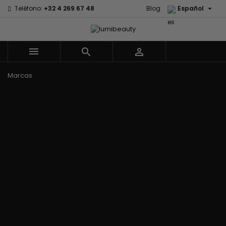

Teléfono:
+32 4 269 67 48
Blog
Español



Menu
Marcas
Civic Cream
60 secondes
Izzy Coiffe
Creme Of
Em2h
Jessicurl
Nature
Palmers
Affirm
Kee Mee
Curls
Premium Keratin
Alikay Naturals
KeraCare
CurlyWorld
Caviar
Agadir
Keraplex
Dark and Lovely
PureScalp Hair
Ambi Skin Care
Kinky Curly
Design
Spa
ApHogee
Lyscia Tanin
Essentials
Rafete Skin
As I Am
Alisado
DevaCurl
Shea Moisture
Avlon Texture
Makari de
Dudu-Osun
Shea Moisture -
Release
Suisse
Eco Styler
KIDS
Babyliss Pro
Makari Bebe
EM2H
Sibel
Biopeptides -
Care
EM2H
Skin Light
EM2H
Mielle
Professionnel
Sunny Isle
Black Radiance
Organics
Kit
Syntonics
Blind'age
Miss Jessie's