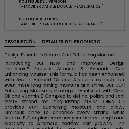
POLITIQUE DE LIVRAISON
(À MODIFIER DANS LE MODULE "RÉASSURANCE")
POLITIQUE RETOURS
(À MODIFIER DANS LE MODULE "RÉASSURANCE")
DESCRIPCIÓN
DETALLES DEL PRODUCTO
Design Essentials Natural Curl Enhancing Mousse
Introducing our NEW and Improved Design
Essentials® Natural Almond & Avocado Curl
Enhancing Mousse! This formula has been enhanced
with Sweet Almond Oil and Avocado extracts for
even more long lasting moisture and shine. Our Curl
Enhancing Mousse is strategically infused with Olive
Oil and Vitamin B Complex to define, polish, and seal
every strand for long-lasting styles. Olive Oil
provides curl quenching moisture and allows
luminous shine to enhance every strand, while
Vitamin B Complex increases your hairs strength and
elasticity to promote healthy hair growth. This
formula is essential for waves, curls, and coily