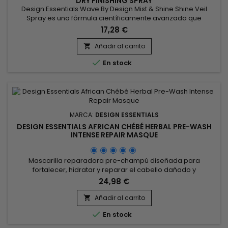
DRY FINISHING SPRAY
Design Essentials Wave By Design Mist & Shine Shine Veil
Spray es una fórmula científicamente avanzada que
proporciona un brillo luminoso y sedoso a los rizos y ondas.
17,28 €
Los emolientes y acondicionadores suavizan el cabello y le
dan más cuerpo, volumen y brillo.
Añadir al carrito


En stock
MARCA:
DESIGN ESSENTIALS
DESIGN ESSENTIALS AFRICAN CHÉBÉ HERBAL PRE-WASH
INTENSE REPAIR MASQUE
Mascarilla reparadora pre-champú diseñada para
fortalecer, hidratar y reparar el cabello dañado y
quebradizo.&nbsp; Gracias a su fórmula enriquecida con
24,98 €
extractos de Chébé africano (mezcla de manteca de Karité,
aceite de Baobab, etc.) Design Essentials African Chébé
Añadir al carrito

Herbal Pre-Wash Intense Repair Mask hidrata

En stock
profundamente para un cabello más suave y...