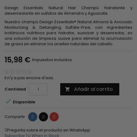
Design Essentials Natural Hair Champú hidratante y
desenredante sin sulfatos de Almendra y Aguacate
Nuestro champú Design Essentials® Natural Almond & Avocado
Moisturizing & Detangling Sulfate-Free, con ingredientes
botánicos nutritivos para hidratar, suavizar y desenredar, es
una solución de limpieza suave para eliminar la acumulación
de grasa sin eliminar los aceites naturales del cabello.
15,98 €
Impuestos incluidos
Il n'y a pas encore d'avis.
Añadir al carrito
Cantidad


Disponible
Compartir
Tuitear
Pinterest
Compartir
Pregunta sobre el producto en WhatsApp
Subscribe To When In Stock