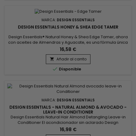
MARCA:
DESIGN ESSENTIALS
DESIGN ESSENTIALS HONEY & SHEA EDGE TAMER
Design Essentials® Natural Honey & Shea Edge Tamer, ahora
con aceites de Almendras y Aguacate, es una fórmula única
no grasa con ingredientes humectantes de Miel y manteca
16,58 €
de Karité para brindar un brillo fabuloso sin residuos
acumulados.&nbsp; Nuestro Honey & Shea Edge Tamer
Añadir al carrito

ofrece una fijación firme y duradera, fija de forma segura la

Disponible
línea...
MARCA:
DESIGN ESSENTIALS
DESIGN ESSENTIALS - NATURAL ALMOND & AVOCADO -
LEAVE-IN CONDITIONER
Design Essentials Natural Hair Almond Detangling Leave-in
Conditioner El acondicionador sin aclarado Design
Essentials® Natural Almond and Avocado Detangling Leave-
16,98 €
In Conditioner, elaborado con ingredientes botánicos