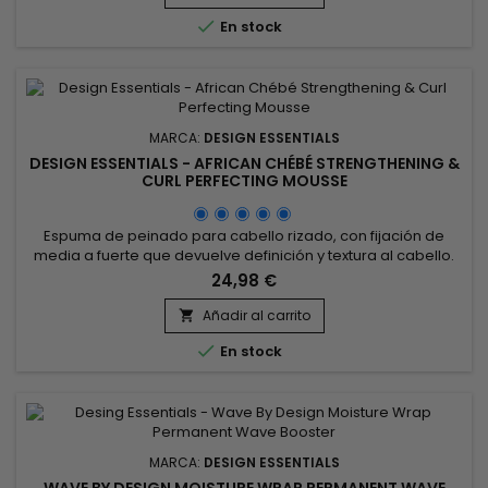
un acabado luminoso, impecable y radiante.

En stock
MARCA:
DESIGN ESSENTIALS
DESIGN ESSENTIALS - AFRICAN CHÉBÉ STRENGTHENING &
CURL PERFECTING MOUSSE
Espuma de peinado para cabello rizado, con fijación de
media a fuerte que devuelve definición y textura al cabello.
Fortalece el tallo del cabello. Gracias a la mezcla de extracto
24,98 €
africano, extracto de chebe y proteína de trigo, Design
Essentials - African Chebe - Strengthening & Curl Perfecting
Añadir al carrito

Mousse aporta fuerza y elasticidad al cabello,...

En stock
MARCA:
DESIGN ESSENTIALS
WAVE BY DESIGN MOISTURE WRAP PERMANENT WAVE