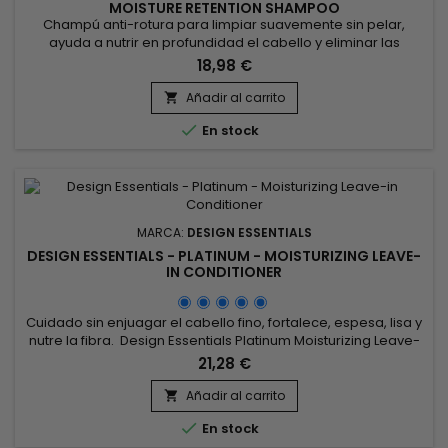
MOISTURE RETENTION SHAMPOO
Champú anti-rotura para limpiar suavemente sin pelar,
ayuda a nutrir en profundidad el cabello y eliminar las
impurezas.&nbsp; Enriquecido con extracto de Chébé
18,98 €
africano, el champú antirotura para retención de humedad
Design Essentials African Chébé ayuda a prevenir la rotura,
Añadir al carrito

las puntas abiertas y la deshidratación del cabello.&nbsp;

En stock
Reduce la...
MARCA:
DESIGN ESSENTIALS
DESIGN ESSENTIALS - PLATINUM - MOISTURIZING LEAVE-
IN CONDITIONER
Cuidado sin enjuagar el cabello fino, fortalece, espesa, lisa y
nutre la fibra. Design Essentials Platinum Moisturizing Leave-
in Conditioner refuerza el tallo capilar y aumenta su grosor
21,28 €
para hacer el cabello voluminoso.Gracias a sus
propiedades hidratantes y nutritivas, Design Essentials
Añadir al carrito

Platinum Moisturizing Leave-in Conditioner ofrece a tu

En stock
cabello un...