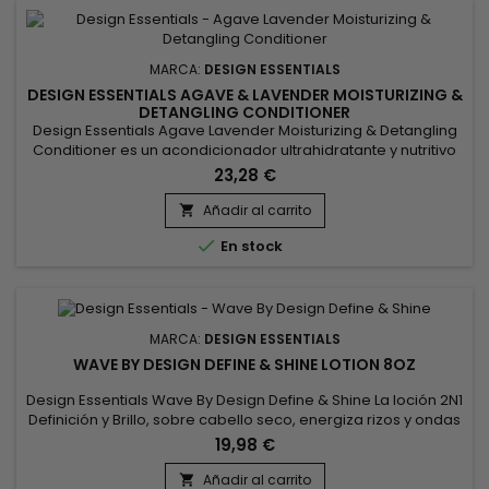
MARCA:
DESIGN ESSENTIALS
DESIGN ESSENTIALS AGAVE & LAVENDER MOISTURIZING &
DETANGLING CONDITIONER
Design Essentials Agave Lavender Moisturizing & Detangling
Conditioner es un acondicionador ultrahidratante y nutritivo
formulado con extractos de lavanda y agave, manteca de
23,28 €
mango, aceite de sésamo y antioxidantes.&nbsp; Hidrata
intensamente los folículos, suaviza, alisa y sella las
Añadir al carrito

cutículas.&nbsp; El acondicionador humectante y

En stock
desenredante...
MARCA:
DESIGN ESSENTIALS
WAVE BY DESIGN DEFINE & SHINE LOTION 8OZ
Design Essentials Wave By Design Define & Shine La loción 2N1
Definición y Brillo, sobre cabello seco, energiza rizos y ondas
amplificando simultáneamente volumen y brillo. Su fórmula 2
19,98 €
en 1, de doble acción, a base de agentes emolientes y
acondicionadores, devuelve la vitalidad al cabello y ofrece
Añadir al carrito
