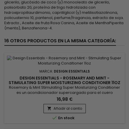
glicerilo, glucósido de coco (y) monooleato de glicerilo,
polisorbato 20, proteína de trigo hidrolizada con
hidroxipropillaurdimonio, caprililglicol (y) metilisotiazolinona,
policuaternio 10, pantenol, perfume/fragancia, extracto de soja.
Extracto , Aceite de fruta Rosa Canina, Aceite de MenthaPiperita
(menta), Benzafenona-4.
16 OTROS PRODUCTOS EN LA MISMA CATEGORÍA:
MARCA:
DESIGN ESSENTIALS
DESIGN ESSENTIALS - ROSEMARY AND MINT -
STIMULATING SUPER MOISTURIZING CONDITIONER 11OZ
Rosemary & Mint Stimulating Super Moisturizing Conditioner
es un acondicionador supercargado para el cuero
cabelludo y el cabello que penetra rápidamente y revitaliza
16,98 €
las condiciones más secas del cabello mientras revitaliza y
calma el cuero cabelludo.
Añadir al carrito


En stock