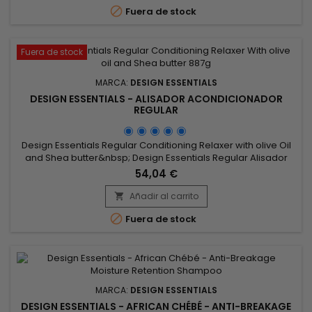

Fuera de stock
Fuera de stock
MARCA:
DESIGN ESSENTIALS
DESIGN ESSENTIALS - ALISADOR ACONDICIONADOR
REGULAR
Design Essentials Regular Conditioning Relaxer with olive Oil
and Shea butter&nbsp; Design Essentials Regular Alisador
Acondicionador con aceite de oliva y manteca de Karité es
54,04 €
un alisador de hidróxido de sodio que acondiciona y alisa
todas las texturas del cabello. Formulado con aceite de
Añadir al carrito

Karité y Oliva.

Fuera de stock
MARCA:
DESIGN ESSENTIALS
DESIGN ESSENTIALS - AFRICAN CHÉBÉ - ANTI-BREAKAGE