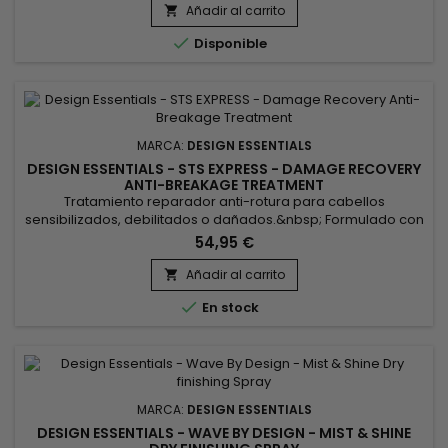
nutritivos y vitamina E, es un acondicionador hidratante ligero
Añadir al carrito

que suaviza la melena al tiempo que alisa la cutícula del

Disponible
cabello y...
MARCA:
DESIGN ESSENTIALS
DESIGN ESSENTIALS - STS EXPRESS - DAMAGE RECOVERY
ANTI-BREAKAGE TREATMENT
Tratamiento reparador anti-rotura para cabellos
sensibilizados, debilitados o dañados.&nbsp; Formulado con
proteínas, aminoácidos y queratina, Design Essentials - STS
54,95 €
Express Damage Recovery Anti-Breakage Treatment da
fuerza al cabello y reduce drásticamente la rotura.&nbsp;
Añadir al carrito

Excelente para las puntas abiertas, este tratamiento anti-

En stock
rotura da cuerpo,...
MARCA:
DESIGN ESSENTIALS
DESIGN ESSENTIALS - WAVE BY DESIGN - MIST & SHINE