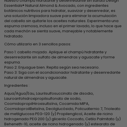
Nuestro champú hidratante y desenredante sin sulfato Design
Essentials® Natural Almond & Avocado, con ingredientes
botánicos nutritivos para hidratar, suavizar y desenredar, es
una solución limpiadora suave para eliminar la acumulación
del cabello sin quitarle los aceites naturales. Experimenta una
espuma cremosa, incluso en el primer lavado, lo que hace que
cada mechón se sienta suave, manejable y notablemente
hidratado.
Cómo utilizarlo en 3 sencillos pasos:
Paso 1: cabello mojado. Aplique el champú hidratante y
desenredante sin sulfato de almendras y aguacate y forme
espuma.
Paso 2: Enjuague bien. Repita según sea necesario.
Paso 3: Siga con el acondicionador hidratante y desenredante
natural de almendras y aguacate.
Ingredientes :
Aqua/Agua/Eau, Laurilsulfosuccinato de disodio,
Lauroanfohidroxipropilsulfonato de sodio,
CoomidopropilHiroxisultaína, Cocamida MIPA,
CocmidoproilBetaína, Decilglucósido, Policuaternio 7, Trioleato
de metilglucosa PEG-120 (y) Propilenglicol, Aceite de ricino
hidrogenado PEG 200 (y) glicerilo Cocoato, Cetilo Palmitato (y)
Beheneth-10, aceite de ricino hidrogenado (y) estearato de