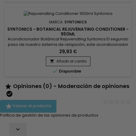
MARCA:
SYNTONICS
SYNTONICS - BOTANICAL REJUVENATING CONDITIONER -
950ML
Acondicionador Botánical Rejuvenating Syntonics El segundo
paso de nuestro sistema de relajación, este acondicionador
hidratante a base de hierbas se pone a trabajar
29,93 €
inmediatamente después de la relajación, para restaurar su
cabello a su equilibrio de pH adecuado y para calmar,
Añadir al carrito

refrescar y promover la curación del cuero cabelludo.

Disponible
Opiniones (0) - Moderación de opiniones



Valorar el producto
Política de gestión de las opiniones de productos
