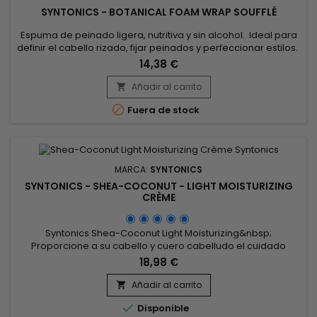
SYNTONICS - BOTANICAL FOAM WRAP SOUFFLÉ
Espuma de peinado ligera, nutritiva y sin alcohol. Ideal para
definir el cabello rizado, fijar peinados y perfeccionar estilos.
La espuma Syntonics Botanical Foam Wrap Soufflé está
14,38 €
elaborada con ingredientes botánicos, no contiene alcohol
ni colorantes artificiales. La espuma de peinado Syntonics
Añadir al carrito

protege el cabello del calor para combatir los daños...

Fuera de stock
MARCA:
SYNTONICS
SYNTONICS - SHEA-COCONUT - LIGHT MOISTURIZING
CRÈME
Syntonics Shea-Coconut Light Moisturizing&nbsp;
Proporcione a su cabello y cuero cabelludo el cuidado
suave y cariñoso que necesitan con este increíble aceite
18,98 €
hidratante de uso diario. Nuestra exclusiva fórmula utiliza
aceite de coco para penetrar en el tallo del cabello e
Añadir al carrito

hidratarlo.

Disponible