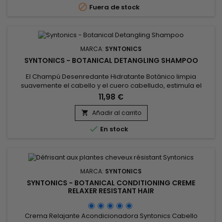

Fuera de stock
antiinflamatorias del té...
MARCA:
SYNTONICS
SYNTONICS - BOTANICAL DETANGLING SHAMPOO
El Champú Desenredante Hidratante Botánico limpia
suavemente el cabello y el cuero cabelludo, estimula el
crecimiento, hidrata en profundidad, desenreda
11,98 €
suavemente, repara y aporta flexibilidad, suavidad,
manejabilidad y brillo.&nbsp; Enriquecido con extracto de
Añadir al carrito

árbol del té, aloe vera y zumo de limón, el champú

En stock
desenredante hidratante Syntonics limpia...
MARCA:
SYNTONICS
SYNTONICS - BOTANICAL CONDITIONING CREME
RELAXER RESISTANT HAIR
Crema Relajante Acondicionadora Syntonics Cabello