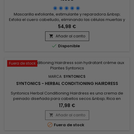
Mascarilla exfoliante, estimulante y reparadora.&nbsp;
Exfolia el cuero cabelludo, eliminando las células muertas y
la caspa, a la vez que elimina el exceso de sebo.&nbsp; El
54,98 €
Acondicionador Intensivo Syntonics Repair Therapy nutre y
reequilibra el cuero cabelludo, dejándolo fresco y calmado.
Añadir al carrito

Activa el crecimiento del cabello, dejándolo hidratado,...

Disponible
Fuera de stock
MARCA:
SYNTONICS
SYNTONICS - HERBAL CONDITIONING HAIRDRESS
Syntonics Herbal Conditioning Hairdress es una crema de
peinado diseñada para cabellos secos.&nbsp; Rica en
aceite de árbol del té, calma el cuero cabelludo y reduce el
17,98 €
picor y la irritación.&nbsp; Formulado con manteca de karité
para hidratar, antioxidantes y aceite de zanahoria para
Añadir al carrito

refrescar el cuero cabelludo, Syntonics Herbal Conditioning...

Fuera de stock