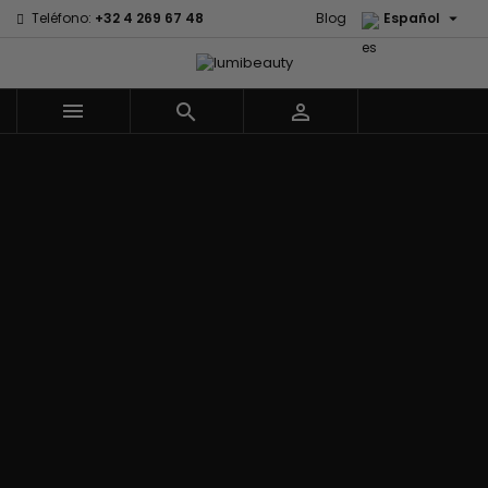

Teléfono:
+32 4 269 67 48
Blog
Español



Menu
Marcas
Civic Cream
60 secondes
Izzy Coiffe
Creme Of
Em2h
Jessicurl
Nature
Palmers
Affirm
Kee Mee
Curls
Premium Keratin
Alikay Naturals
KeraCare
CurlyWorld
Caviar
Agadir
Keraplex
Dark and Lovely
PureScalp Hair
Ambi Skin Care
Kinky Curly
Design
Spa
ApHogee
Lyscia Tanin
Essentials
Rafete Skin
As I Am
Alisado
DevaCurl
Shea Moisture
Avlon Texture
Makari de
Dudu-Osun
Shea Moisture -
Release
Suisse
Eco Styler
KIDS
Babyliss Pro
Makari Bebe
EM2H
Sibel
Biopeptides -
Care
EM2H
Skin Light
EM2H
Mielle
Professionnel
Sunny Isle
Black Radiance
Organics
Kit
Syntonics
Blind'age
Miss Jessie's