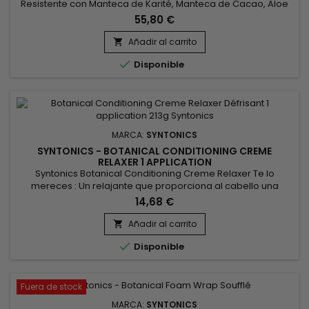
Resistente con Manteca de Karité, Manteca de Cacao, Aloe
Vera, Té Verde, Caléndula y Miel Te mereces esto : un
55,80 €
alisador que le da al cabello una textura magníficamente
suave y sedosa y deja el cuero cabelludo con una sensación
Añadir al carrito

estupenda. Nuestra fórmula precisa y científicamente

Disponible
equilibrada de...
MARCA:
SYNTONICS
SYNTONICS - BOTANICAL CONDITIONING CREME
RELAXER 1 APPLICATION
Syntonics Botanical Conditioning Creme Relaxer Te lo
mereces : Un relajante que proporciona al cabello una
textura magníficamente suave y sedosa y deja el cuero
14,68 €
cabelludo con una sensación increíble.&nbsp; Nuestra
precisa fórmula de hidróxido de sodio, científicamente
Añadir al carrito

equilibrada, incluye los acondicionadores y productos

Disponible
botánicos que el cabello y el...
Fuera de stock
MARCA:
SYNTONICS