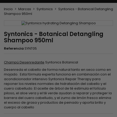
Inicio
Marcas
Syntonics
Syntonics - Botanical Detangling
Shampoo 950ml
Syntonics - Botanical Detangling
Shampoo 950ml
Referencia
SYNT05
Champú Desenredante
Syntonics Botanical
Desenreda el cabello de forma natural tanto en seco como en
mojado. Esta fórmula experta funciona en combinación con el
acondicionador intensivo Syntonics Repair Therapy para
reponer los niveles normales de hidratación del cabello y el
cuero cabelludo. El aceite de árbol de té estimula el folículo
piloso, el aloe vera y el té verde ayudan a reparar y proteger la
barrera del cuero cabelludo, y el zumo de limón fresco elimina
el exceso de grasa y productos de peinado y aporta brillo y
cuerpo al cabello