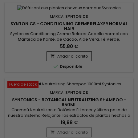
MARCA:
SYNTONICS
SYNTONICS - CONDITIONING CREME RELAXER NORMAL
HAIR
Syntonics Conditioning Creme Relaxer Cabello normal con
Manteca de Karité, de Cacao, Aloe Vera, Té Verde,
Caléndula y Miel Te lo mereces : Un relajante que
55,80 €
proporciona al cabello una textura magníficamente suave y
sedosa y deja el cuero cabelludo con una sensación
Añadir al carrito

estupenda.&nbsp; Nuestra precisa fórmula de hidróxido de

Disponible
sodio, científicamente...
Fuera de stock
MARCA:
SYNTONICS
SYNTONICS - BOTANICAL NEUTRALIZING SHAMPOO -
950ML
Champú Neutralizante Botánico El tercer y último paso de
nuestro Sistema Relajante, los extractos de plantas hechos a
medida y los suaves agentes limpiadores de este champú
19,98 €
lavan a fondo y acondicionan suavemente el cuero
cabelludo y el cabello.&nbsp; Nuestra fórmula exclusiva
Añadir al carrito

utiliza las potentes cualidades antioxidantes y