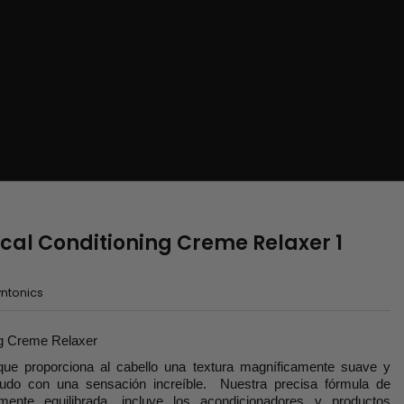
ical Conditioning Creme Relaxer 1
ntonics
ng Creme Relaxer
que proporciona al cabello una textura magníficamente suave y
ludo con una sensación increíble. Nuestra precisa fórmula de
camente equilibrada, incluye los acondicionadores y productos