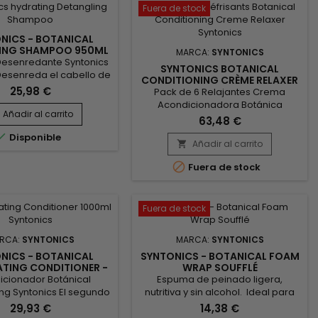
Fuera de stock
NICS - BOTANICAL
ING SHAMPOO 950ML
MARCA:
SYNTONICS
esenredante Syntonics
SYNTONICS BOTANICAL
Desenreda el cabello de
CONDITIONING CRÈME RELAXER
ural tanto en seco como
25,98 €
FOR SENSITIVE SCALP
Pack de 6 Relajantes Crema
o.&nbsp; Esta fórmula
Acondicionadora Botánica
unciona en combinación
Añadir al carrito
SyntonicsCon Fitoesteroles,
63,48 €
ondicionador intensivo
Manteca de Karité, Manteca de

Disponible
s Repair Therapy para
Cacao, Aloe Vera, Té Verde,
Añadir al carrito

os niveles normales de
Caléndula y MielSí, puede alisar el
n del cabello y el cuero

Fuera de stock
cabello cómodamente, ¡sin
 El aceite de árbol de té
secarlo en exceso! Nuestra
 el folículo piloso,...
fórmula exclusiva utiliza una
mezcla única y potente de ricos
Fuera de stock
emolientes botánicos para
acondicionar el cuero cabelludo
RCA:
SYNTONICS
MARCA:
SYNTONICS
e...
NICS - BOTANICAL
SYNTONICS - BOTANICAL FOAM
ATING CONDITIONER -
WRAP SOUFFLÉ
950ML
icionador Botánical
Espuma de peinado ligera,
ng Syntonics El segundo
nutritiva y sin alcohol. Ideal para
e nuestro sistema de
definir el cabello rizado, fijar
29,93 €
14,38 €
n, este acondicionador
peinados y perfeccionar estilos.