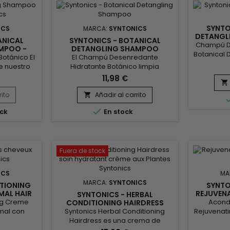
SYNTO
ICS
MARCA:
SYNTONICS
DETANGL
ANICAL
SYNTONICS - BOTANICAL
Champú D
AMPOO -
DETANGLING SHAMPOO
Botanical 
otánico El
El Champú Desenredante
forma nat
e nuestro
Hidratante Botánico limpia
en mojad
xtractos de
suavemente el cabello y el cuero
11,98 €
experta f

ida y los
cabelludo, estimula el
con el ac
adores de
crecimiento, hidrata en
rito
Añadir al carrito

Syntonic
 fondo y
profundidad, desenreda
reponer l

ck
En stock
mente el
suavemente, repara y aporta
hidratació
y el
flexibilidad, suavidad,
cabelludo.
a fórmula
manejabilidad y brillo.&nbsp;
estimula
 potentes
Enriquecido con extracto de árbol
antes y
del té, aloe vera y zumo de limón,
Fuera de stock
l té...
el champú desenredante
hidratante Syntonics limpia...
ICS
MA
MARCA:
SYNTONICS
TIONING
SYNTO
MAL HAIR
REJUVEN
SYNTONICS - HERBAL
ng Creme
Acond
CONDITIONING HAIRDRESS
mal con
Syntonics Herbal Conditioning
Rejuvenati
Cacao, Aloe
Hairdress es una crema de
paso d
ula y Miel
peinado diseñada para cabellos
relajació