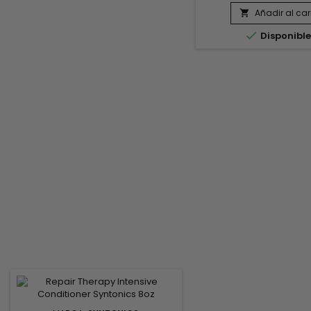
Te lo mereces : Un rel
Añadir al car

proporciona al cabello 

Disponibl
magníficamente suave 
deja el cuero cabellu
sensación estupend
Nuestra precisa fór
hidróxido de sod
científicamente