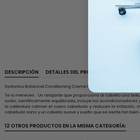
DESCRIPCIÓN
DETALLES DEL PRODUCTO
Syntonics Botanical Conditioning Creme RelaxerCon Manteca de Ka
Te lo mereces : Un relajante que proporciona al cabello una tex
sodio, científicamente equilibrada, incluye los acondicionadores y
la caléndula calman el cuero cabelludo y reducen la irritación,
cabelludo sano y un cabello suave y suelto que se siente tan bien
12 OTROS PRODUCTOS EN LA MISMA CATEGORÍA: