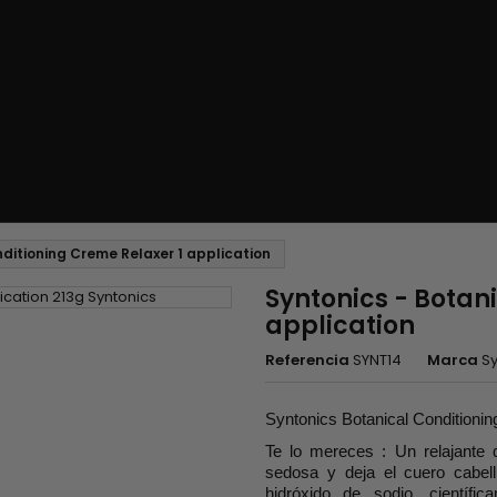
ditioning Creme Relaxer 1 application
Syntonics - Botan
application
Referencia
SYNT14
Marca
Sy
Syntonics Botanical Conditioni
Te lo mereces : Un relajante 
sedosa y deja el cuero cabel
hidróxido de sodio, científi