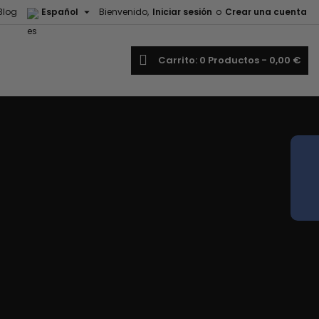

Blog
Español
Bienvenido,
Iniciar sesión
o
Crear una cuenta
uscar
Carrito
0
Productos -
0,00 €