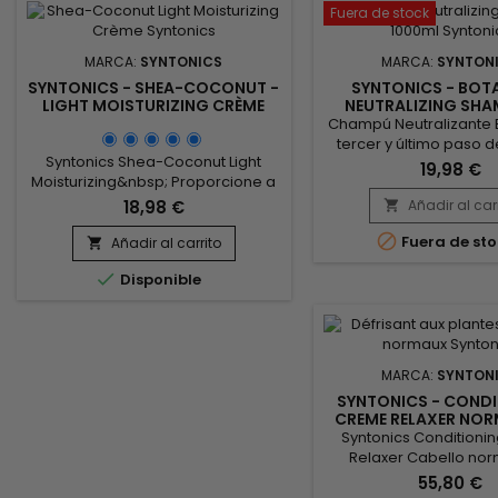
Fuera de stock
MARCA:
SYNTONICS
MARCA:
SYNTON
SYNTONICS - SHEA-COCONUT -
SYNTONICS - BOT
LIGHT MOISTURIZING CRÈME
NEUTRALIZING SH
950ML
Champú Neutralizante B
tercer y último paso d
Syntonics Shea-Coconut Light
Sistema Relajante, los e
19,98 €
Moisturizing&nbsp; Proporcione a
plantas hechos a med
su cabello y cuero cabelludo el
suaves agentes limpi
18,98 €
Añadir al car

cuidado suave y cariñoso que
este champú lavan a

necesitan con este increíble
Fuera de sto
Añadir al carrito
acondicionan suave

aceite hidratante de uso diario.
cuero cabelludo 

Disponible
Nuestra exclusiva fórmula utiliza
cabello.&nbsp; Nuestr
aceite de coco para penetrar en
exclusiva utiliza las
el tallo del cabello e hidratarlo.
cualidades antioxid
antiinflamatorias de
MARCA:
SYNTON
SYNTONICS - CONDI
CREME RELAXER NOR
Syntonics Conditioni
Relaxer Cabello nor
Manteca de Karité, de 
55,80 €
Vera, Té Verde, Calénd