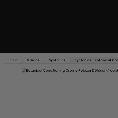
Peine alisador y peinado hacia atrás
Cepillo para soplado y secado
Tejidos y mechas
Tejidos brasileños
Pelucas y postizos
Extensiones con clip
Pelucas naturales
Separadores de mecha
Pelucas sintéticas
Top Closures
Postizos
Extensiones de queratina
Inicio
Marcas
Syntonics
Syntonics - Botanical Con