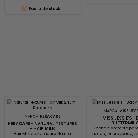
aporta hidratación y calmante y
nutrir el cabello y e

Fuera de stock
ayuda a eliminar la caspa.&nbsp;
cabelludo y desenre
Formulada con aceite de Menta, la
espirales y los rizos.&
loción calmante para el cuero
obtener los mejores res
cabelludo Mizani Scalp Care
estimula la circulación y ofrece
una sensación de...
MARCA:
MISS JESS
MARCA:
KERACARE
MISS JESSIE'S -
BUTTERMIL
KERACARE - NATURAL TEXTURES
Leche hidratante par
- HAIR MILK
Hair Milk de Keracare Natural
rizado, encrespado, sin