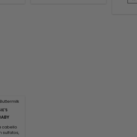
nutritiva 
l cuero
refuerzan la estructura del
con nues
dar las
cabello, lo protegen de los daños
naturales
nbsp; Para
y le aportan volumen. El extracto
ricino y 
ultados,...
de hoja de alcachofa y el extracto
obtener b
de fruto de...
fortific
esc
IE'S
 BABY
K
a cabello
 sulfatos,