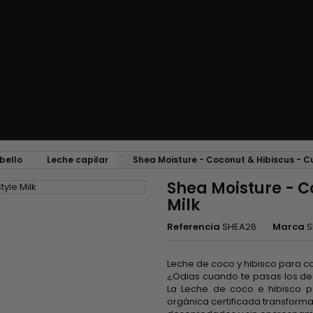
bello
Leche capilar
Shea Moisture - Coconut & Hibiscus - Cu
Shea Moisture - C
Milk
Referencia
SHEA26
Marca
S
Leche de coco y hibisco para ca
¿Odias cuando te pasas los de
La Leche de coco e hibisco p
orgánica certificada transform