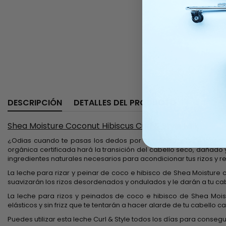
DESCRIPCIÓN
DETALLES DEL PRODUCTO
Shea Moisture Coconut Hibiscus Curl & Style Milk
¿Odias cuando te pasas los dedos por el cabello y los encuent
orgánica certificada hará la transición del cabello seco, daña
ingredientes naturales necesarios para acondicionar tus rizos y rest
La leche para rizar y peinar de coco e hibisco de Shea Moisture 
suavizarán los rizos desordenados y ondulados y le darán a tu ca
La leche para rizos y peinados de coco e hibisco de Shea Moist
elásticos y sin frizz que te tentarán a hacer alarde de tu cabello
Puedes utilizar esta leche Curl & Style todos los días para conseg