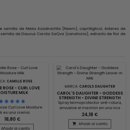
 semilla de Melia Azadirachta (Neem), caprililglicol, ésteres de
 de semilla de Daucus Carota SaQva (zanahoria), extracto de flor de
CA:
CAMILLE ROSE
MARCA:
CAROLS DAUGHTER
E ROSE - CURL LOVE
OISTURE MILK
CAROL'S DAUGHTER - GODDESS
STRENGTH - DIVINE STRENGTH
LEAVE-IN MILK
Spray termoprotector anti-rotura,
ose Curl Love Moisture
envuelve el mechón en una rica
lk es una crema
crema hidratante para fortalecer y
24,18 €
onadora suavizante sin
revitalizar el cabello y prepararlo
18,80 €
 con ligeras notas de
eficazmente para el peinado.
Añadir al carrito

acadamia y vainilla.La
Añadir al carrito
Enriquecido con aceite de Ricino,