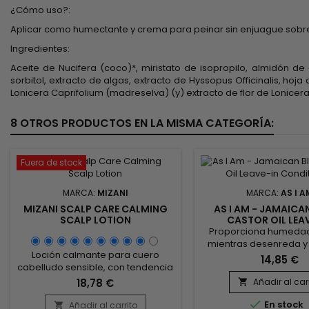
¿Cómo uso?:
Aplicar como humectante y crema para peinar sin enjuague sobre
Ingredientes:
Aceite de Nucifera (coco)*, miristato de isopropilo, almidón de
sorbitol, extracto de algas, extracto de Hyssopus Officinalis, hoj
Lonicera Caprifolium (madreselva) (y) extracto de flor de Lonicer
8 OTROS PRODUCTOS EN LA MISMA CATEGORÍA:
Fuera de stock
MARCA:
MIZANI
MARCA:
AS I A
MIZANI SCALP CARE CALMING
AS I AM - JAMAICA
SCALP LOTION
CASTOR OIL LEA
CONDITIONE
Proporciona humedad
mientras desenreda y 
Loción calmante para cuero
las fibras para ayudar 
14,85 €
cabelludo sensible, con tendencia
restaurar la salud del c
a todo tipo de caspa, picor e
cuero cabelludo desp
18,78 €
Añadir al car

irritación.&nbsp; Actúa como un
limpieza.&nbsp; La vita

bálsamo reconfortante que
En stock
Añadir al carrito
vitamina C trabajan j
