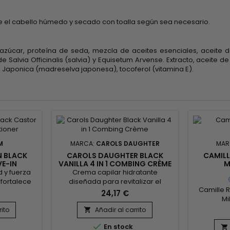
 el cabello húmedo y secado con toalla según sea necesario.
 azúcar, proteína de seda, mezcla de aceites esenciales, aceite de
a de Salvia Officinalis (salvia) y Equisetum Arvense. Extracto, aceite
a Japonica (madreselva japonesa), tocoferol (vitamina E).
M
MARCA:
CAROLS DAUGHTER
MAR
N BLACK
CAROLS DAUGHTER BLACK
CAMILL
VE-IN
VANILLA 4 IN 1 COMBING CRÈME
M
R
 y fuerza
Crema capilar hidratante
fortalece
diseñada para revitalizar el
Camille R
a reparar y
cabello seco y dañado con una
24,17 €
Mi
abello y el
fórmula rica y nutritiva. Aceite de
acondici
ués de la
almendras dulces, conocido por
rito
Añadir al carrito

aclarado
mina E y la
sus propiedades suavizantes e

En stock
nuez de m
untas para
hidratantes. Las proteínas
