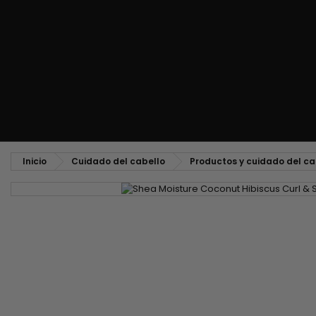
Peine alisador y peinado hacia atrás
Cepillo para soplado y secado
Tejidos y mechas
Tejidos brasileños
Pelucas y postizos
Extensiones con clip
Pelucas naturales
Separadores de mecha
Pelucas sintéticas
Top Closures
Postizos
Extensiones de queratina
Inicio
Cuidado del cabello
Productos y cuidado del ca