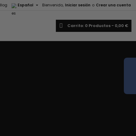

Blog
Español
Bienvenido,
Iniciar sesión
o
Crear una cuenta
uscar
Carrito
0
Productos -
0,00 €