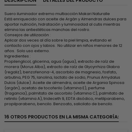
DESCRIPCIÓN
DETALLES DEL PRODUCTO
Suero iluminador extremo multiacción Makari Naturalle
Está enriquecido con aceite de Argán y Almendras dulces para
aportar nutrición, hidratación y luminosidad al cutis mientras
elimina las antiestéticas manchas del rostro.
Consejos de utilización :
Aplicar dos veces al día sobre la piel limpia, evitando el
contacto con ojos y labios. No utilizar en niños menores de 12
años. Solo uso externo.
Ingredientes :
Propilenglicol, glicerina, agua (agua), extracto de raíz de
morera (Morus Alba), extracto de raíz de Glycyrrhiza Glabra
(regaliz), benzofenona-4, ascorbilo de magnesio, fosfato,
arbutina, PEG 75, lanolina, lactato de sodio, Prunus Amydalus
Dulcis (dulce). Aceite de almendra, aceite de Argania Spinosa
(argán), acetato de tocoferilo (vitamina E), perfume
(fragancia), palmitato de ascorbilo (vitamina C), palmitato de
retinilo (vitamina A), trideceth 9, EDTA disódico, metilparabeno,
propilparabeno, bencilo. Benzoato, salicilato de bencilo.
16 OTROS PRODUCTOS EN LA MISMA CATEGORÍA: