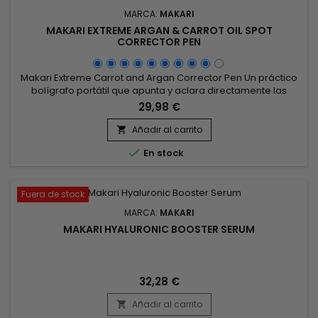
MARCA:
MAKARI
MAKARI EXTREME ARGAN & CARROT OIL SPOT
CORRECTOR PEN
Makari Extreme Carrot and Argan Corrector Pen Un práctico
bolígrafo portátil que apunta y aclara directamente las
manchas oscuras y otras decoloraciones menores de la
29,98 €
piel. Se recomienda encarecidamente realizar una prueba
de sensibilidad de la piel antes de usarlo en la cara.Makari
Añadir al carrito

Extreme Carrot and Argan Corrector Pen aclara nudillos

En stock
oscuros,...
Fuera de stock
MARCA:
MAKARI
MAKARI HYALURONIC BOOSTER SERUM
32,28 €
Añadir al carrito
