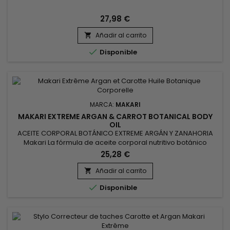
27,98 €
Añadir al carrito


Disponible
MARCA:
MAKARI
MAKARI EXTREME ARGAN & CARROT BOTANICAL BODY
OIL
ACEITE CORPORAL BOTÁNICO EXTREME ARGÁN Y ZANAHORIA
Makari La fórmula de aceite corporal nutritivo botánico
acondiciona, hidrata, suaviza y rejuvenece la apariencia de
25,28 €
la textura de la piel, las estrías, las imperfecciones y las
manchas, revirtiendo los signos del envejecimiento y
Añadir al carrito

brindando a la piel un brillo lustroso. Aceite botánico ligero y

Disponible
no...