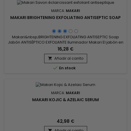
MARCA:
MAKARI
MAKARI BRIGHTENING EXFOLIATING ANTISEPTIC SOAP
Makari&nbsp;BRIGHTENING EXFOLIATING ANTISEPTIC Soap
Jabón ANTISÉPTICO EXFOLIANTE Iluminador Makari El jabón en
barra exfoliante enriquecido con iluminación elimina
16,28 €
suavemente la piel apagada y actúa como una alternativa
blanqueadora que elimina las impurezas, mejora la textura
Añadir al carrito

de la piel, unifica el tono para una apariencia impecable y

En stock
revitaliza el...
MARCA:
MAKARI
MAKARI KOJIC & AZELAIC SERUM
42,98 €
Añadir al carrito
