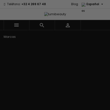

Teléfono:
+32 4 269 67 48
Blog
Español



Menu
Marcas
Civic Cream
60 secondes
Izzy Coiffe
Creme Of
Em2h
Jessicurl
Nature
Palmers
Affirm
Kee Mee
Curls
Premium Keratin
Alikay Naturals
KeraCare
CurlyWorld
Caviar
Agadir
Keraplex
Dark and Lovely
PureScalp Hair
Ambi Skin Care
Kinky Curly
Design
Spa
ApHogee
Lyscia Tanin
Essentials
Rafete Skin
As I Am
Alisado
DevaCurl
Shea Moisture
Avlon Texture
Makari de
Dudu-Osun
Shea Moisture -
Release
Suisse
Eco Styler
KIDS
Babyliss Pro
Makari Bebe
EM2H
Sibel
Biopeptides -
Care
EM2H
Skin Light
EM2H
Mielle
Professionnel
Sunny Isle
Black Radiance
Organics
Kit
Syntonics
Blind'age
Miss Jessie's