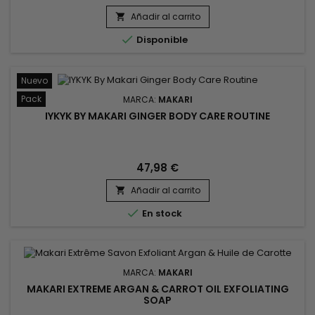
la textura de la piel y ayuda a aclarar las estrías, las
imperfecciones y las manchas, revirtiendo los signos de
Añadir al carrito

daño y brindando a la piel un brillo lustroso. ¡Este es un

Disponible
producto...
Nuevo
Pack
MARCA:
MAKARI
IYKYK BY MAKARI GINGER BODY CARE ROUTINE
47,98 €
Añadir al carrito


En stock
MARCA:
MAKARI
MAKARI EXTREME ARGAN & CARROT OIL EXFOLIATING
SOAP