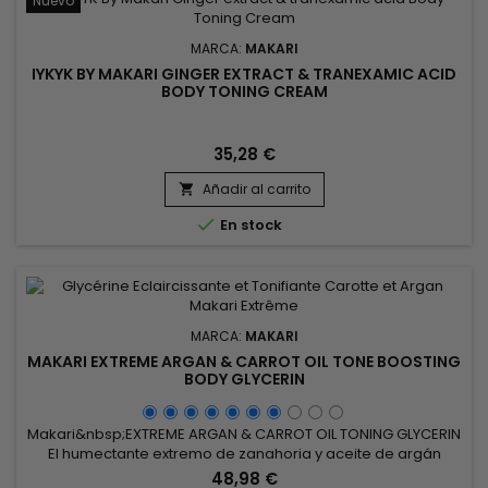
Nuevo
MARCA:
MAKARI
IYKYK BY MAKARI GINGER EXTRACT & TRANEXAMIC ACID
BODY TONING CREAM
35,28 €
Añadir al carrito


En stock
MARCA:
MAKARI
MAKARI EXTREME ARGAN & CARROT OIL TONE BOOSTING
BODY GLYCERIN
Makari&nbsp;EXTREME ARGAN & CARROT OIL TONING GLYCERIN
El humectante extremo de zanahoria y aceite de argán
acondiciona, hidrata, suaviza y rejuvenece la apariencia de
48,98 €