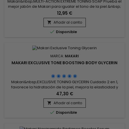
Makari&nbsp;MULTI-ACTION EXTREME TONING SOAP Prueba el
mejor jabón de Makari para igualar el tono de la piel.&nbsp;
Esta barra humectante de triple acción con infusión de
12,95 €
aceite tonifica y nutre la piel mientras elimina impurezas y
residuos. Limpia y desintoxica la piel. Suaviza y suaviza la piel
Añadir al carrito

áspera y seca. Normaliza los niveles de grasa en la...

Disponible
MARCA:
MAKARI
MAKARI EXCLUSIVE TONE BOOSTING BODY GLYCERIN
Makari&nbsp;EXCLUSIVE TONING GLYCERIN Cuidado 2 en 1,
favorece la hidratación de la piel, mejora la elasticidad y
suaviza la piel. La glicerina de Makari Extreme aclara las
47,30 €
áreas oscuras, desvanece las cicatrices, suaviza la piel y
crea una piel de apariencia más joven y una tez radiante. La
Añadir al carrito

glicerina Makari se puede utilizar durante todo el año. En...

Disponible