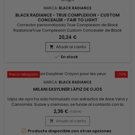
MARCA:
BLACK RADIANCE
BLACK RADIANCE - TRUE COMPLEXION - CUSTOM
CONCEALER - FAIR TO LIGHT
Corrector personalizado True Complexion de Black
RadianceTrue Complexion Custom Concealer de Black
Radiance ofrece dos tonos que te permiten personalizar tus
20,24 €
zonas problemáticas. Con una cobertura de moderada a
total y un deslizamiento suave como la seda, estos
Añadir al carrito

correctores hacen frente a las ojeras, las manchas y la

En stock
decoloración.
Precio rebajado
-70%
MARCA:
BLACK RADIANCE
MILANI EASYLINER LÁPIZ DE OJOS
Lápiz de ojos ha sido formulado con extractos de Aloe Vera y
Camomila. Suave y cremoso, se funde al contacto con la
piel, proporcionando un trazo intenso. Cubriente y resistente
2,36 €
7,88 €
al agua, acentúa la intensidad de los ojos para ayudar a
obtener resultados profesionales en el contorno de los ojos.
Añadir al carrito

Seguro para ojos sensibles.

Producto disponible con otras opciones