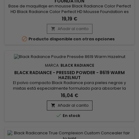
FOUNDATION
Base de maquillaje en mousse Black Radiance Color Perfect
HD Black Radiance Color Perfect HD Mousse Foundation es
una base de maquillaje de alta pigmentación y cobertura
19,19 €
media a total creada para revelar la tez ideal de la piel. Esta
rica base de larga duración se transforma de una mousse
Añadir al carrito

cremosa en un polvo ligero como una pluma para conseguir

Producto disponible con otras opciones
un...
MARCA:
BLACK RADIANCE
BLACK RADIANCE - PRESSED POWDER - 8619 WARM
HAZELNUT
El polvo compacto Black Radiance para pieles negras y
mixtas está especialmente formulado para absorber la
grasa, igualar el tono de la piel y minimizar el brillo.
16,04 €
Garantiza un acabado delicado, terso y suave como la
seda. Black Radiance Pressed Powder está disponible en
Añadir al carrito

varios tonos para combinar mejor con su tono de piel y

En stock
permitirle encontrar el tono...