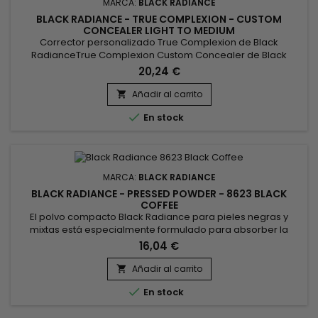
MARCA:
BLACK RADIANCE
BLACK RADIANCE - TRUE COMPLEXION - CUSTOM
CONCEALER LIGHT TO MEDIUM
Corrector personalizado True Complexion de Black
RadianceTrue Complexion Custom Concealer de Black
Radiance ofrece dos tonos que te permiten personalizar tus
20,24 €
zonas problemáticas. Con una cobertura de moderada a
total y un deslizamiento suave como la seda, estos
Añadir al carrito

correctores están a la altura de las ojeras, las manchas y la

En stock
decoloración más rebeldes....
MARCA:
BLACK RADIANCE
BLACK RADIANCE - PRESSED POWDER - 8623 BLACK
COFFEE
El polvo compacto Black Radiance para pieles negras y
mixtas está especialmente formulado para absorber la
grasa, igualar el tono de la piel y minimizar el brillo.
16,04 €
Garantiza un acabado delicado, terso y suave como la seda.
Black Radiance Pressed Powder está disponible en varios
Añadir al carrito

tonos para combinar mejor con las variaciones cálidas y

En stock
frías de tu tono de...