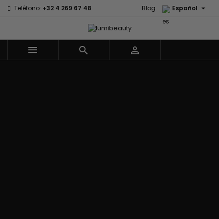

Teléfono:
+32 4 269 67 48
Blog
Español



Menu
Marcas
Civic Cream
60 secondes
Izzy Coiffe
Creme Of
Em2h
Jessicurl
Nature
Palmers
Affirm
Kee Mee
Curls
Premium Keratin
Alikay Naturals
KeraCare
CurlyWorld
Caviar
Agadir
Keraplex
Dark and Lovely
PureScalp Hair
Ambi Skin Care
Kinky Curly
Design
Spa
ApHogee
Lyscia Tanin
Essentials
Rafete Skin
As I Am
Alisado
DevaCurl
Shea Moisture
Avlon Texture
Makari de
Dudu-Osun
Shea Moisture -
Release
Suisse
Eco Styler
KIDS
Babyliss Pro
Makari Bebe
EM2H
Sibel
Biopeptides -
Care
EM2H
Skin Light
EM2H
Mielle
Professionnel
Sunny Isle
Black Radiance
Organics
Kit
Syntonics
Blind'age
Miss Jessie's