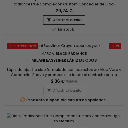
RadianceTrue Complexion Custom Concealer de Black
Radiance ofrece dos tonos que te permiten personalizar tus
20,24 €
zonas problemáticas. Con una cobertura de moderada a
total y un deslizamiento suave como la seda, estos
Añadir al carrito

correctores hacen frente a las ojeras, las manchas y la

En stock
decoloración.
Precio rebajado
-70%
MARCA:
BLACK RADIANCE
MILANI EASYLINER LÁPIZ DE OJOS
Lápiz de ojos ha sido formulado con extractos de Aloe Vera y
Camomila. Suave y cremoso, se funde al contacto con la
piel, proporcionando un trazo intenso. Cubriente y resistente
2,36 €
7,88 €
al agua, acentúa la intensidad de los ojos para ayudar a
obtener resultados profesionales en el contorno de los ojos.
Añadir al carrito

Seguro para ojos sensibles.

Producto disponible con otras opciones