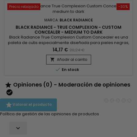
Precio rebajado
-30%
MARCA:
BLACK RADIANCE
BLACK RADIANCE - TRUE COMPLEXION - CUSTOM
CONCEALER - MEDIUM TO DARK
Black Radiance True Complexion Custom Concealer es una
paleta de cutis especialmente diseñada para pieles negras,
mate y mixtas.&nbsp; Dos colores correctores de tez para
14,17 €
20,24 €
cubrir, unificar la piel y disimular las imperfecciones, incluso
las más visibles: cicatrices, manchas de la edad, manchas
Añadir al carrito

solares o defectos relacionados con el desequilibrio...

En stock
Opiniones (0) - Moderación de opiniones



Valorar el producto
Política de gestión de las opiniones de productos
