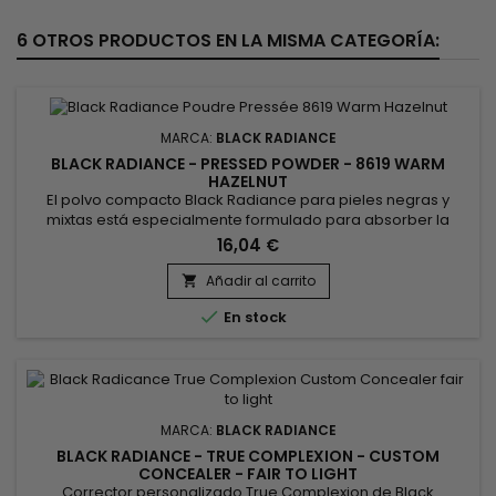
6 OTROS PRODUCTOS EN LA MISMA CATEGORÍA:
MARCA:
BLACK RADIANCE
BLACK RADIANCE - PRESSED POWDER - 8619 WARM
HAZELNUT
El polvo compacto Black Radiance para pieles negras y
mixtas está especialmente formulado para absorber la
grasa, igualar el tono de la piel y minimizar el brillo.
16,04 €
Garantiza un acabado delicado, terso y suave como la
seda. Black Radiance Pressed Powder está disponible en
Añadir al carrito

varios tonos para combinar mejor con su tono de piel y

En stock
permitirle encontrar el tono...
MARCA:
BLACK RADIANCE
BLACK RADIANCE - TRUE COMPLEXION - CUSTOM
CONCEALER - FAIR TO LIGHT
Corrector personalizado True Complexion de Black