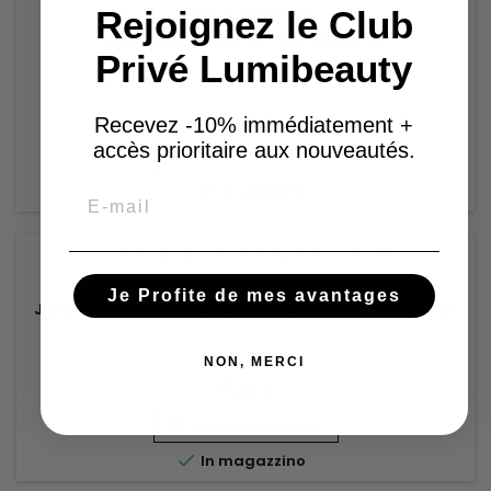
Rejoignez le Club
MARCA:
JESSICURL
JESSICURL GENTLE LATHER SHAMPOO
Privé Lumibeauty
17,95 €
Recevez -10% immédiatement +
accès prioritaire aux nouveautés.
Aggiungi al carrello


In magazzino
Email
MARCA:
JESSICURL
Je Profite de mes avantages
JESSICURL SPIRALICIOUS STYLING GEL ISLAND FANTASY
NON, MERCI
17,95 €
Aggiungi al carrello


In magazzino