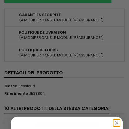
GARANTIES SÉCURITÉ
(À MODIFIER DANS LE MODULE "RÉASSURANCE")
POLITIQUE DE LIVRAISON
(À MODIFIER DANS LE MODULE "RÉASSURANCE")
POLITIQUE RETOURS
(À MODIFIER DANS LE MODULE "RÉASSURANCE")
DETTAGLI DEL PRODOTTO
Marca
Jessicurl
Riferimento
JESS804
10 ALTRI PRODOTTI DELLA STESSA CATEGORIA: