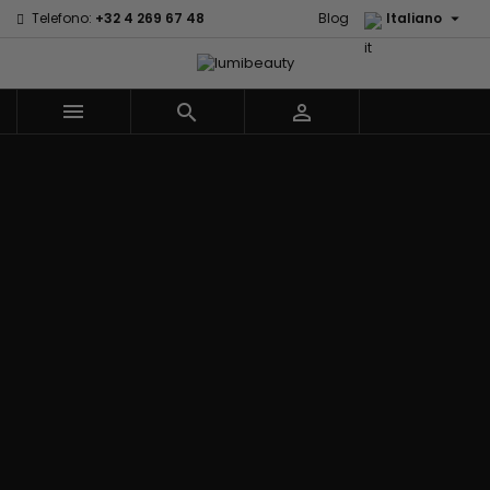

Telefono:
+32 4 269 67 48
Blog
Italiano



Menu
Marchi
Civic Cream
60 secondes
Izzy Coiffe
Creme Of
Em2h
Jessicurl
Nature
Palmers
Affirm
Kee Mee
Curls
Premium Keratin
Alikay Naturals
Keracare
CurlyWorld
Caviar
Agadir
Keraplex
Dark and Lovely
PureScalp Hair
Ambi Skin Care
Kinky Curly
Design
Spa
ApHogee
Lyscia
Essentials
Rafete Skin
As I Am
Stiratura Tanin
DevaCurl
Shea Moisture
Avlon Texture
Makari de
Dudu-Osun
Shea Moisture -
Release
Suisse
Eco Styler
KIDS
Babyliss Pro
Makari Bebe
EM2H
Sibel
Biopeptides -
Care
EM2H
Skin Light
EM2H
Mielle
Professionnel
Sunny Isle
Black Radiance
Organics
Kit
Syntonics
Blind'age
Miss Jessie's