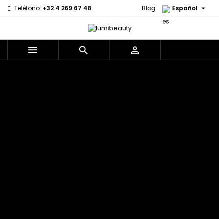

Teléfono:
+32 4 269 67 48
Blog
Español



Menu
Marcas
Civic Cream
60 secondes
Izzy Coiffe
Creme Of
Em2h
Jessicurl
Nature
Palmers
Affirm
Kee Mee
Curls
Premium Keratin
Alikay Naturals
KeraCare
CurlyWorld
Caviar
Agadir
Keraplex
Dark and Lovely
PureScalp Hair
Ambi Skin Care
Kinky Curly
Design
Spa
ApHogee
Lyscia Tanin
Essentials
Rafete Skin
As I Am
Alisado
DevaCurl
Shea Moisture
Avlon Texture
Makari de
Dudu-Osun
Shea Moisture -
Release
Suisse
Eco Styler
KIDS
Babyliss Pro
Makari Bebe
EM2H
Sibel
Biopeptides -
Care
EM2H
Skin Light
EM2H
Mielle
Professionnel
Sunny Isle
Black Radiance
Organics
Kit
Syntonics
Blind'age
Miss Jessie's