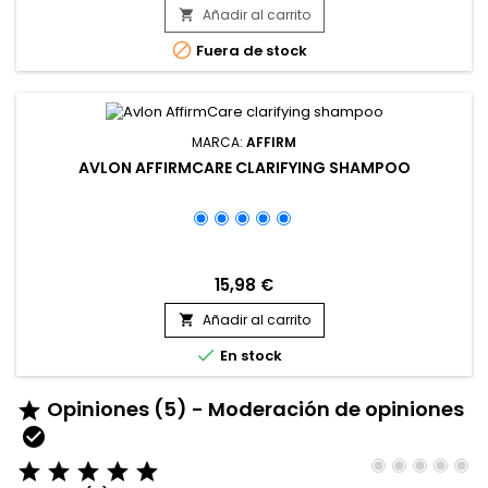
exclusivo Fiber Strengthening Complex (FSC) de Avlon, que
Añadir al carrito

refuerza la estructura de la fibra capilar durante la...

Fuera de stock
MARCA:
AFFIRM
AVLON AFFIRMCARE CLARIFYING SHAMPOO
15,98 €
Añadir al carrito


En stock
Opiniones (5) - Moderación de opiniones






