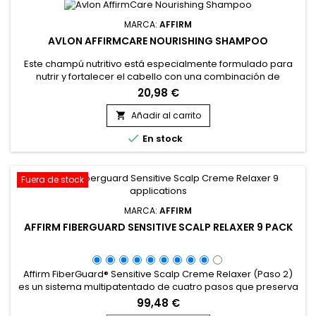
MARCA:
AFFIRM
AVLON AFFIRMCARE NOURISHING SHAMPOO
Este champú nutritivo está especialmente formulado para
nutrir y fortalecer el cabello con una combinación de
potentes ingredientes activos. El champú nutritivo Affirm
20,98 €
contiene ceramida NP y tripéptido de cobre-1, conocidos por
sus propiedades restauradoras y fortalecedoras.
Añadir al carrito

Enriquecido con extracto de Phyllanthus Emblica, polvo de

En stock
Acacia Concinna y...
Fuera de stock
MARCA:
AFFIRM
AFFIRM FIBERGUARD SENSITIVE SCALP RELAXER 9 PACK
Affirm FiberGuard® Sensitive Scalp Creme Relaxer (Paso 2)
es un sistema multipatentado de cuatro pasos que preserva
hasta un 40% más de la fuerza del cabello en comparación
99,48 €
con los relajantes convencionales.&nbsp; Formulado con el