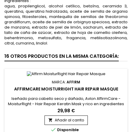
Ingredientes :
agua, propilenglicol, alcohol cetílico, betaína, ceramida 3,
queratina, queratina hidrolizada, aceite de semilla de argania
spinosa, fitoesteroles, mantequilla de semillas de theobroma
grandilflorum, aceite de semilla de orbignya speciosa, extracto
de manzana, extracto de piel de limón, sacharum, extracto de
tallo de caña de azúcar, extracto de hoja de camellio oleifera,
behentrimonio, metosulfato, fragancia, metilisotiazolinona,
citral, cumarina, linalol.
16 OTROS PRODUCTOS EN LA MISMA CATEGORÍA:
MARCA:
AFFIRM
AFFIRMCARE MOISTURRIGHT HAIR REPAIR MASQUE
Iseñado para cabello seco y dañado, Avlon AffirmCare -
MoisturRight - Hair Repair Keratin Mask y rico en ingredientes
naturales, como jalea real y aceite de Burití, hidrata
29,98 €
profundamente y promueve el crecimiento del cabello.
Affirm MoisturRight mascarilla reparadora y nutritiva de alta
Añadir al carrito

concentración trata en profundidad. &nbsp;Affirm...

Disponible