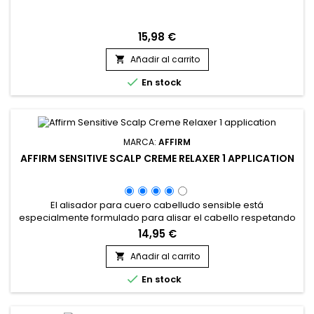
15,98 €
Añadir al carrito


En stock
MARCA:
AFFIRM
AFFIRM SENSITIVE SCALP CREME RELAXER 1 APPLICATION
El alisador para cuero cabelludo sensible está
especialmente formulado para alisar el cabello respetando
la sensibilidad del cuero cabelludo. Enriquecido con
14,95 €
queratina hidrolizada, aceite de argán y manteca de
semillas de Theobroma grandiflorum, este tratamiento
Añadir al carrito

ofrece una acción hidratante y nutritiva, reforzando la

En stock
estructura del cabello y...