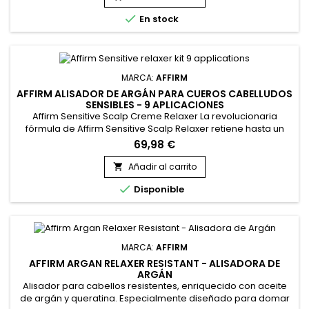

En stock
MARCA:
AFFIRM
AFFIRM ALISADOR DE ARGÁN PARA CUEROS CABELLUDOS
SENSIBLES - 9 APLICACIONES
Affirm Sensitive Scalp Creme Relaxer La revolucionaria
fórmula de Affirm Sensitive Scalp Relaxer retiene hasta un
76% de la elasticidad de la fibra a la vez que relaja el cabello
69,98 €
de forma super suave.&nbsp; Especialmente formulado
para clientes propensos a la irritación del cuero cabelludo o
Añadir al carrito

con cabello y cuero cabelludo secos.&nbsp; Tecnología...

Disponible
MARCA:
AFFIRM
AFFIRM ARGAN RELAXER RESISTANT - ALISADORA DE
ARGÁN
Alisador para cabellos resistentes, enriquecido con aceite
de argán y queratina. Especialmente diseñado para domar