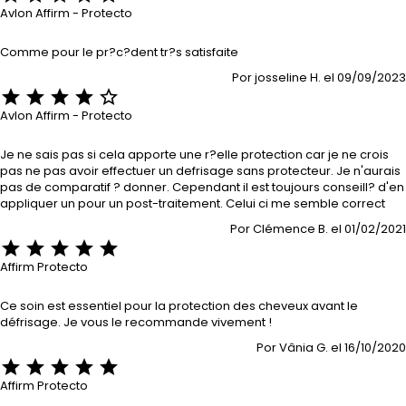
Avlon Affirm - Protecto
Comme pour le pr?c?dent tr?s satisfaite
Por josseline H. el 09/09/2023





Avlon Affirm - Protecto
Je ne sais pas si cela apporte une r?elle protection car je ne crois
pas ne pas avoir effectuer un defrisage sans protecteur. Je n'aurais
pas de comparatif ? donner. Cependant il est toujours conseill? d'en
appliquer un pour un post-traitement. Celui ci me semble correct
Por Clémence B. el 01/02/2021





Affirm Protecto
Ce soin est essentiel pour la protection des cheveux avant le
défrisage. Je vous le recommande vivement !
Por Vânia G. el 16/10/2020





Affirm Protecto