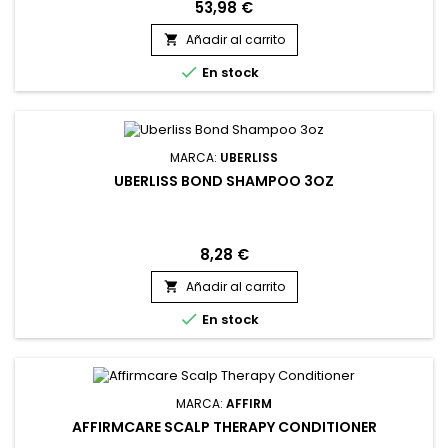
incluso los cabellos más rebeldes, este tratamiento
53,98 €
transforma los rizos tirantes y el encrespamiento en un
cabello suave y sedoso. La fórmula de Affirm Alisadora de
Añadir al carrito

Argán penetra profundamente en la fibra capilar,

En stock
realineando suavemente...
MARCA:
UBERLISS
UBERLISS BOND SHAMPOO 3OZ
8,28 €
Añadir al carrito


En stock
MARCA:
AFFIRM
AFFIRMCARE SCALP THERAPY CONDITIONER