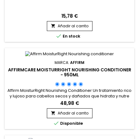
15,78 €
Añadir al carrito


En stock
MARCA:
AFFIRM
AFFIRMCARE MOISTURRIGHT NOURISHING CONDITIONER
- 950ML
Affirm MoisturRight Nourishing Conditioner Un tratamiento rico
y lujoso para cabellos secos y dañados que hidrata y nutre
cada hebra capilar desde el interior.
48,98 €
Añadir al carrito


Disponible