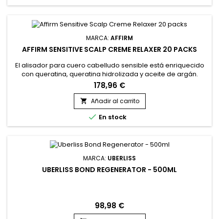
MARCA:
AFFIRM
AFFIRM SENSITIVE SCALP CREME RELAXER 20 PACKS
El alisador para cuero cabelludo sensible está enriquecido
con queratina, queratina hidrolizada y aceite de argán.
&nbsp;Affirm Sensitive Scalp Creme Relaxer está diseñado
178,96 €
para alisar eficazmente el cabello minimizando la irritación
del cuero cabelludo.&nbsp; La Queratina fortalece la fibra
Añadir al carrito

capilar, mientras que la queratina hidrolizada penetra en...

En stock
MARCA:
UBERLISS
UBERLISS BOND REGENERATOR - 500ML
98,98 €