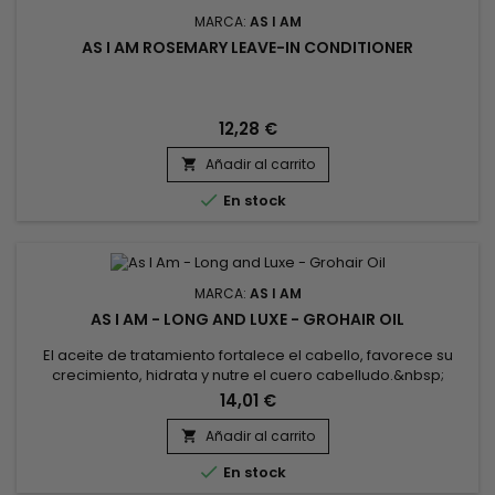
MARCA:
AS I AM
AS I AM ROSEMARY LEAVE-IN CONDITIONER
12,28 €
Añadir al carrito


En stock
MARCA:
AS I AM
AS I AM - LONG AND LUXE - GROHAIR OIL
El aceite de tratamiento fortalece el cabello, favorece su
crecimiento, hidrata y nutre el cuero cabelludo.&nbsp;
Formulado con aceite de granada, aceite de maracuyá y
14,01 €
aceite de ricino negro de Jamaica.&nbsp; El aceite As I Am
Long and Luxe Granada & Maracuyá Grohair estimula el
Añadir al carrito

crecimiento, hidrata en profundidad el cabello, fortalece y

En stock
repara el...