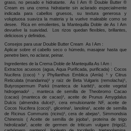
graso, no pesado e hidratante. As I Am ® Double Butter ®
Cream es una crema hidratante sin aclarado especialmente
indicada para cabellos gruesos, su textura generosa y
voluptuosa suaviza la materia y la vuelve maleable como se
desee. Rica en emolientes, la Mantequilla Doble de As I Am
devuelve la suavidad. Los rizos quedan flexibles, brillantes,
deliciosos y definidos.
Consejos para usar Double Butter Cream As I Am :
Aplicar sobre el cabello seco o húmedo, masajear hasta que
penetre bien, no aclarar, peinar.
Ingredientes de la Crema Doble de Mantequilla As I Am :
Extractos acuosos (agua, Aqua Purificada, purificada) : Cocos
Nucifera (coco) ¹ y Phyllanthus Emblica (Amla) ¹ y Citrus
Reticulata (mandarina)¹ y raíz de Beta Vulgaris (remolacha)¹,
Butyrospermum Parkii (manteca de karité)¹, aceite vegetal
hidrogenado¹ , manteca de semilla de Theobromo Cacao
(cacao) (manteca de cacao)¹, aceite de Prunus Amygdalus
Dulcis (almendra dulce)¹, cera emulsionante NF, aceite de
Cocos Nucifera (coco)¹, glicerina¹, lanolina¹, aceite de semilla
de Ricinus Communis (ricino)¹, cera de abejas¹, Simmondsia
Chinensis ( Aceite de semilla de jojoba¹, proteína de trigo
hidrolizada², aceite de germen de triticum vulgare (trigo)2,
carbómero, pantenol, linoleato de tocoferilo, trietanolamina,