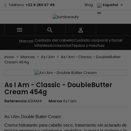

Teléfono:
+32 4 269 67 48
Blog
Español



Cuidado del cabello
Cuidado corporal y facial
Menu
Marcas
Infantes
Accesorios
Tejidos y mechas
Inicio
Marcas
As I Am
As I Am - Classic - DoubleButter
Cream 454g
As I Am - Classic - DoubleButter
Cream 454g
Referencia
ASIAM4
Marca
As I am
As I Am Double Butter Cream
Crema hidratante para cabello seco, tratamiento sin aclarado de
textura generosa y voluptuosa, revitaliza, suaviza la materia y la