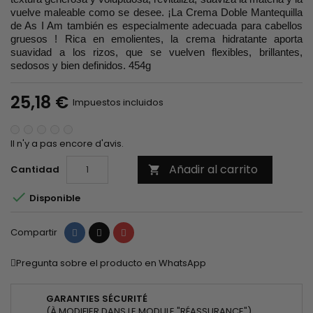
vuelve maleable como se desee. ¡La Crema Doble Mantequilla
de As I Am también es especialmente adecuada para cabellos
gruesos ! Rica en emolientes, la crema hidratante aporta
suavidad a los rizos, que se vuelven flexibles, brillantes,
sedosos y bien definidos. 454g
25,18 €
Impuestos incluidos
Il n'y a pas encore d'avis.
Añadir al carrito
Cantidad


Disponible
Compartir
Tuitear
Pinterest
Compartir
Pregunta sobre el producto en WhatsApp
GARANTIES SÉCURITÉ
(À MODIFIER DANS LE MODULE "RÉASSURANCE")