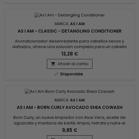
MARCA:
AS I AM
AS I AM - CLASSIC - DETANGLING CONDITIONER
Acondicionador desenredante para cabellos secos y
dañados, ofrece una solución completa para un cabello
revitalizado y manejable. &nbsp;As I Am Detangling
13,28 €
Conditioner combina los beneficios de tres ingredientes
clave : manteca de karité, jalea real y queratina, para
Añadir al carrito

proporcionar una hidratación profunda, restaurar la

Disponible
elasticidad del cabello, reducir la...
MARCA:
AS I AM
AS I AM - BORN CURLY AVOCADO SHEA COWASH
Born Curly, un suave limpiador con Aloe Vera, aceite de
aguacate y manteca de karité, limpia, hidrata y nutre el
cabello con suavidad a la vez que elimina las impurezas. ¿Su
9,85 €
hijo tiene el cabello fino y frágil ? Avocado Shea Co-Wash de