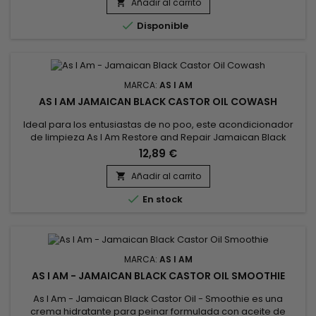
As I Am Born Curly es el limpiador ideal para el champú
Añadir al carrito

diario.

Disponible
MARCA:
AS I AM
AS I AM JAMAICAN BLACK CASTOR OIL COWASH
Ideal para los entusiastas de no poo, este acondicionador
de limpieza As I Am Restore and Repair Jamaican Black
Castor Oil Cowash con ingredientes naturales hidrata y
12,89 €
protege tu cabello tipo 3-4 mientras elimina los residuos.
Añadir al carrito


En stock
MARCA:
AS I AM
AS I AM - JAMAICAN BLACK CASTOR OIL SMOOTHIE
As I Am - Jamaican Black Castor Oil - Smoothie es una
crema hidratante para peinar formulada con aceite de