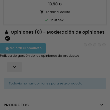
ricino negro, ideal para peinados como trenzas, giros, etc...
13,98 €
As I Am - Jamaican Black Castor Oil - Smoothie proporciona
una fijación potente sin apelmazando tu cabello.
Añadir al carrito


En stock
Opiniones (0) - Moderación de opiniones



Valorar el producto
Política de gestión de las opiniones de productos

Todavía no hay opiniones para este producto.

PRODUCTOS