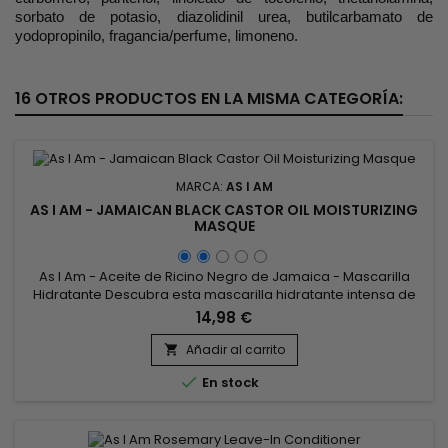
sorbato de potasio, diazolidinil urea, butilcarbamato de
yodopropinilo, fragancia/perfume, limoneno.
16 OTROS PRODUCTOS EN LA MISMA CATEGORÍA:
MARCA:
AS I AM
AS I AM - JAMAICAN BLACK CASTOR OIL MOISTURIZING
MASQUE
As I Am - Aceite de Ricino Negro de Jamaica - Mascarilla
Hidratante Descubra esta mascarilla hidratante intensa de
AS I AM que enriquece el cabello deshidratado. Este
14,98 €
tratamiento terapéutico profundo y cremoso está
enriquecido con Vitamina C y E, y Aceite de Ricino Negro de
Añadir al carrito

Jamaica para proporcionar la máxima hidratación. Este

En stock
producto capilar...