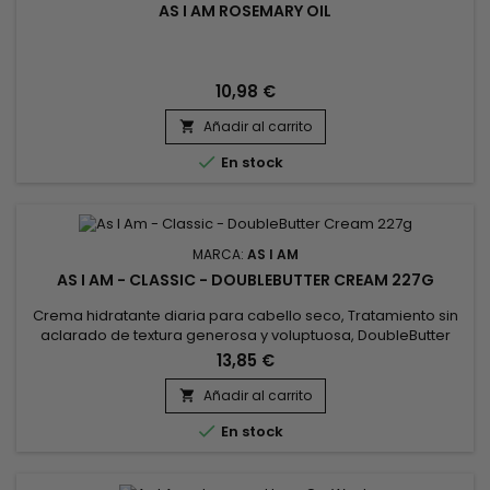
AS I AM ROSEMARY OIL
10,98 €
Añadir al carrito


En stock
MARCA:
AS I AM
AS I AM - CLASSIC - DOUBLEBUTTER CREAM 227G
Crema hidratante diaria para cabello seco, Tratamiento sin
aclarado de textura generosa y voluptuosa, DoubleButter
Cream revitaliza, suaviza la materia y la vuelve maleable
13,85 €
como se desee. ¡La Crema DoubleButter de As I Am también
es especialmente adecuada para cabellos gruesos! Rica en
Añadir al carrito

emolientes, la crema hidratante aporta suavidad a los rizos y

En stock
a los...