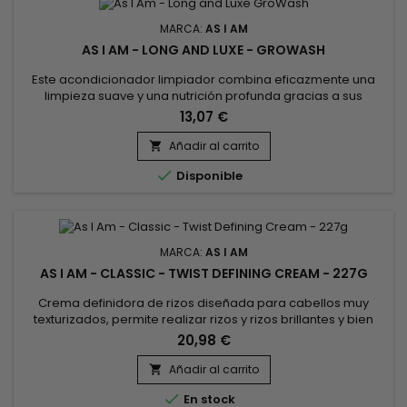
MARCA:
AS I AM
AS I AM - LONG AND LUXE - GROWASH
Este acondicionador limpiador combina eficazmente una
limpieza suave y una nutrición profunda gracias a sus
ingredientes. El aceite de ricino y el aceite de jojoba hidratan
13,07 €
intensamente, favoreciendo un cuero cabelludo sano y un
cabello brillante. La niacinamida y la biotina estimulan el
Añadir al carrito

crecimiento del cabello, fortaleciendo cada hebra desde el

Disponible
interior...
MARCA:
AS I AM
AS I AM - CLASSIC - TWIST DEFINING CREAM - 227G
Crema definidora de rizos diseñada para cabellos muy
texturizados, permite realizar rizos y rizos brillantes y bien
definidos. Enriquecida con aceite de ricino, manteca de
20,98 €
karité y extracto de remolacha, As I Am Twist Defining Cream
estimula el crecimiento del cabello, proporciona hidratación
Añadir al carrito

y flexibilidad al cabello. As I Am Curl Defining Cream

En stock
penetra...