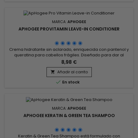
MARCA:
APHOGEE
APHOGEE PROVITAMIN LEAVE-IN CONDITIONER
Crema hidratante sin aclarado, enriquecida con pantenol y
queratina para cabellos frágiles. Diseñado para dar al
cabello su grado óptimo de hidratación y restaurarlo en.
8,98 €
profundidad. Este acondicionador sin aclarado ayuda a
reparar instantáneamente, fortalecer el cabello. Protección
Añadir al carrito

térmica, el acondicionador sin aclarado ApHogee Pro

En stock
Vitamin desenreda...
MARCA:
APHOGEE
APHOGEE KERATIN & GREEN TEA SHAMPOO
Keratin & Green Tea Shampoo está formulado con