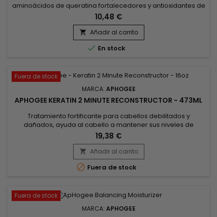
aminoácidos de queratina fortalecedores y antioxidantes de
té verde.&nbsp; Se recomienda para mantener el estado
10,48 €
saludable de los tipos de cabello delicados, incluido el
cabello fino, sin brillo o teñido. Esta fórmula sin sulfatos no
Añadir al carrito

daña el color y limpia el cabello y el cuero cabelludo con

En stock
suavidad.El...
Fuera de stock
MARCA:
APHOGEE
APHOGEE KERATIN 2 MINUTE RECONSTRUCTOR - 473ML
Tratamiento fortificante para cabellos debilitados y
dañados, ayuda al cabello a mantener sus niveles de
hidratación y a recuperar su fuerza y elasticidad.&nbsp;
19,38 €
ApHogee Keratin 2 Minute Reconstructor está recomendado
para cabellos teñidos, decolorados o relajados.&nbsp;
Añadir al carrito

También ayuda a reparar los daños causados por el cloro y

Fuera de stock
el agua dura.&nbsp;...
Fuera de stock
MARCA:
APHOGEE