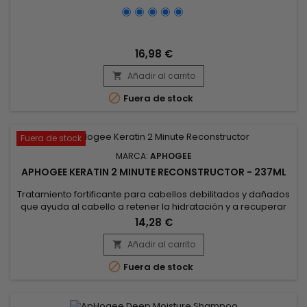
16,98 €
Añadir al carrito


Fuera de stock
Fuera de stock
MARCA:
APHOGEE
APHOGEE KERATIN 2 MINUTE RECONSTRUCTOR - 237ML
Tratamiento fortificante para cabellos debilitados y dañados
que ayuda al cabello a retener la hidratación y a recuperar
la fuerza y la elasticidad.&nbsp; ApHogee Keratin 2 Minute
14,28 €
Reconstructor está recomendado para cabellos teñidos,
decolorados o relajados.&nbsp; También ayuda a reparar
Añadir al carrito

los daños causados por el cloro y el agua dura.&nbsp;

Fuera de stock
ApHogee...