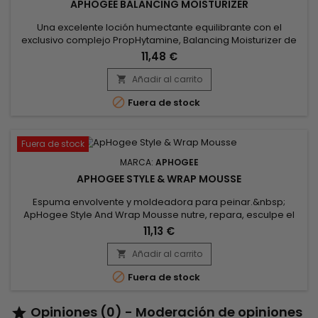
APHOGEE BALANCING MOISTURIZER
Una excelente loción humectante equilibrante con el
exclusivo complejo PropHytamine, Balancing Moisturizer de
ApHogee proporciona a tu cabello las proteínas, emolientes
11,48 €
y humectantes necesarios, ¡y asegura fuerza y ​​elasticidad !
Especialmente recomendado en cabellos alisados, secos y
Añadir al carrito

en las puntas de los cabellos largos.

Fuera de stock
Fuera de stock
MARCA:
APHOGEE
APHOGEE STYLE & WRAP MOUSSE
Espuma envolvente y moldeadora para peinar.&nbsp;
ApHogee Style And Wrap Mousse nutre, repara, esculpe el
cabello, define los rizos y los mantiene sin resecarlos, a la
11,13 €
vez que protege de las agresiones térmicas y
externas.&nbsp; ApHogee - Style & Wrap Mousse también es
Añadir al carrito

adecuada para el cabello tratado con ondas o

Fuera de stock
rizos.Capacidad : 251ml Beneficios...
Opiniones (0) - Moderación de opiniones
