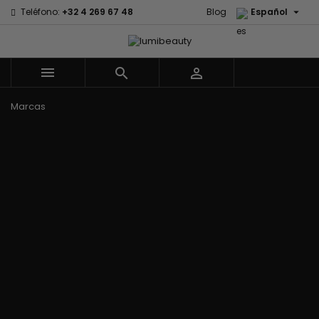

Teléfono:
+32 4 269 67 48
Blog
Español



Menu
Marcas
Civic Cream
60 secondes
Izzy Coiffe
Creme Of
Em2h
Jessicurl
Nature
Palmers
Affirm
Kee Mee
Curls
Premium Keratin
Alikay Naturals
KeraCare
CurlyWorld
Caviar
Agadir
Keraplex
Dark and Lovely
PureScalp Hair
Ambi Skin Care
Kinky Curly
Design
Spa
ApHogee
Lyscia Tanin
Essentials
Rafete Skin
As I Am
Alisado
DevaCurl
Shea Moisture
Avlon Texture
Makari de
Dudu-Osun
Shea Moisture -
Release
Suisse
Eco Styler
KIDS
Babyliss Pro
Makari Bebe
EM2H
Sibel
Biopeptides -
Care
EM2H
Skin Light
EM2H
Mielle
Professionnel
Sunny Isle
Black Radiance
Organics
Kit
Syntonics
Blind'age
Miss Jessie's