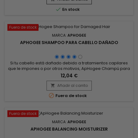
Té verde, rico en antioxidantes, protege el cabello de los

En stock
daños...
Fuera de stock
MARCA:
APHOGEE
APHOGEE SHAMPOO PARA CABELLO DAÑADO
Si tu cabello está dañado debido a tratamientos capilares
que le impones o por otros motivos, ApHogee Champú para
cabello dañado te permitirá corregir el problema.Champú
12,04 €
para cabello dañado, limpia suavemente, nutre el cuero
cabelludo, repara los daños capilares profundos y
Añadir al carrito

reestructura la fibra.&nbsp; Enriquecido con proteínas,

Fuera de stock
colágeno y pantenol,...
Fuera de stock
MARCA:
APHOGEE
APHOGEE BALANCING MOISTURIZER