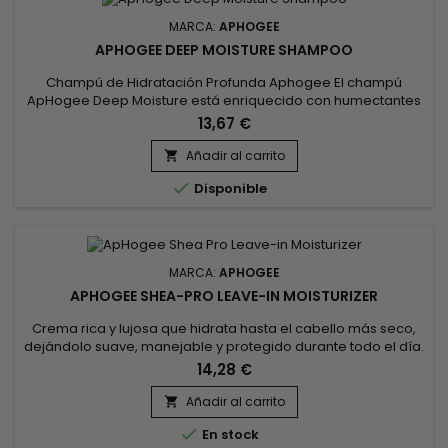
MARCA:
APHOGEE
APHOGEE DEEP MOISTURE SHAMPOO
Champú de Hidratación Profunda Aphogee El champú
ApHogee Deep Moisture está enriquecido con humectantes
que ayudan a retener la humedad, así como con proteínas y
13,67 €
agentes suavizantes que mejoran la manejabilidad, el brillo
y la suavidad.&nbsp; Ayuda a que los peinados duren más y
Añadir al carrito

aporta elasticidad y vitalidad al cabello seco y sin vida.

Disponible
Seguro para el...
MARCA:
APHOGEE
APHOGEE SHEA-PRO LEAVE-IN MOISTURIZER
Crema rica y lujosa que hidrata hasta el cabello más seco,
dejándolo suave, manejable y protegido durante todo el día.
Repara y restaura el cabello áspero, seco, poroso,
14,28 €
encrespado o quebradizo.&nbsp; ApHogee Shea-Pro
Leave-In Moisturizer ayuda a que el cabello crezca durante
Añadir al carrito

más tiempo gracias a la manteca de Karité, el aceite de

En stock
semillas de Girasol,...